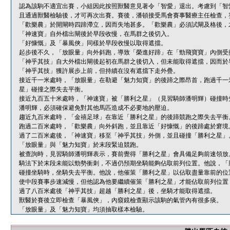
認為該駒不適宜出賽，小組因此按照獸醫意見著令「智愛」退出。考慮到「智
且通過獸醫檢驗後，才可再次出賽。賽後，潘頓接受馬會賽事醫療主任檢查，
「歡樂農」於開閘時四蹄滯立，因而失地甚多。「歡樂農」必須試閘及格後，
「神速寶」自外檔出閘後於早段收慢，在馬群之後切入。
「好慷慨」及「暴風俠」同樣於早段收慢以取得遮擋。
起步後不久，「放眼量」向外斜跑，導致「榮進好蹄」在「勁飛寶寶」內側受
「神乎其技」自大外檔出閘後起初在馬群之後切入，但未能取得遮擋，因而於
「神乎其技」獲許展步上前，但持續在沒有遮擋下走外疊。
接近千一米處時，「放眼量」在勒避「魅力知寶」的後蹄之際昂首，跑過千一
星」碰撞之際失去平衡。
接近九百五十米處時，「神速寶」被「勝利之星」（見習騎師潘明輝）碰撞時
潘明輝，必須確保避免對其他馬匹造成不必要地的壓迫。
趨近九百米處時，「金禧足球」在靠近「勝利之星」的後蹄競跑之際失去平衡
跑過二百米處時，「歡樂農」向外斜跑，並且靠近「好慷慨」的後蹄處於窘境
過了二百米處後，「神速寶」移至「神乎其技」外側，並且碰撞「勝利之星」
「放眼量」與「魅力知寶」於末段緊迫競跑。
被查詢時，見習騎師潘明輝表示，賽前覺得「勝利之星」會具備足夠前速領放
騎法下於末段未能以勁勢衝刺，不過仍預期坐騎能夠佔取前列位置。他說，「
碰撞坐騎時，坐騎失去平衡。他說，他催策「勝利之星」以佔取盡量靠前的位
使中段賽事步速減慢，但他認為他要繼續催策「勝利之星」才能佔取前列位置
過了八百米處後「神乎其技」超越「勝利之星」後，坐騎才能取得遮擋。
獸醫於賽後立即檢查「暴風俠」，內窺鏡檢查顯示該駒的氣管內有很多痰。
「放眼量」及「魅力知寶」均須抽取樣本檢驗。