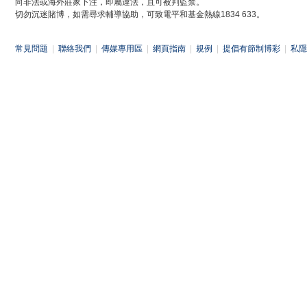
向非法或海外莊家下注，即屬違法，且可被判監禁。
切勿沉迷賭博，如需尋求輔導協助，可致電平和基金熱線1834 633。
常見問題
|
聯絡我們
|
傳媒專用區
|
網頁指南
|
規例
|
提倡有節制博彩
|
私隱