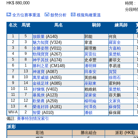
HK$ 880,000
時間 :
分段時間
全方位賽事重溫
餘勢分析
模擬鳥瞰重溫
名次
馬號
馬名
騎師
練馬師
1
5
放眼量
(A140)
郭能
何良
2
3
魅力知寶
(V324)
韋達
羅富全
3
6
全勝姿態
(V011)
羅理雅
方嘉柏
4
9
勁飛寶寶
(A267)
莫雷拉
葉楚航
5
8
神乎其技
(A174)
史卓豐
麥菲文
6
1
勝利之星
(CM148)
潘明輝
李易達
7
13
神速寶
(A087)
田泰安
賀賢
8
10
萬里威揚
(A055)
黃皓楠
徐雨石
9
14
金禧足球
(A085)
巫顯東
霍利時
10
11
好慷慨
(V402)
賴維銘
葉楚航
11
7
暴風俠
(A123)
梁家俊
容天鵬
12
12
歡樂農
(A259)
楊明綸
文家良
13
4
榮進好蹄
(A181)
何澤堯
蘇偉賢
WV-A
2
智愛
(A010)
潘頓
蘇保羅
備註:
賽事特別情況索引
派彩
彩池
勝出組合
派彩 (HK$)