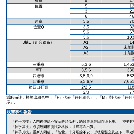
5
27
獨贏
5
12
位置
3
21
6
46
3,5
70
連贏
3,5
32
位置Q
5,6
67
3,6
103
A1
14
3揀1（組合獨贏）
A2
未能
A3
未能
5,3,6
1,453
三重彩
3,5,6
330
單T
3,5,6,9
562
四連環
5,3,6,9
7,651
四重彩
2/2,5
118
第四口孖寶
2/3
77
派彩備註：於勝出組合中，「F」代表「任何組合」；「M」則代表「任何
序」。
競賽事件報告
「神乎其技」入閘後煩躁不安及將頭低俯，騎師史卓豐因而須下馬。「神乎其
「神乎其技」必須經閘廂測試及格後，才可再次出賽。
「神乎其技」重新入閘後，「智愛」十分煩躁不安，以後足豎立及坐下，導致