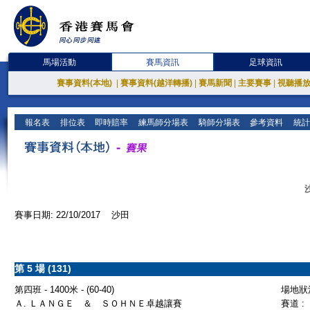
馬場活動
賽馬資訊
足球資訊
賽事資料(本地)
|
賽事資料(越洋轉播)
|
賽馬新聞
|
主要賽事
|
視聽播
報名表
排位表
即時賠率
練馬師分場表
騎師分場表
參考資料
統計
賽事日期: 22/10/2017 沙田
第 5 場 (131)
第四班 - 1400米 - (60-40)
場地狀況
Ａ. ＬＡＮＧＥ ＆ ＳＯＨＮＥ卓越讓賽
賽道 :