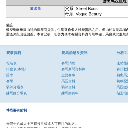
勝出馬匹血統
父系: Street Boss
放眼量
母系: Vogue Beauty
備註
模擬鳥瞰重溫由特約供應商提供，供馬迷作個人娛樂資訊之用。但由於香港馬場
重溫片段出現偏差。本會已盡一切努力務求有關資料盡可能準確，馬會就此並無責
賽事資料
賽馬消息及資訊
分析工
報名表
賽馬消息
速勢能
排位表(本地)
賽馬新聞資料庫
賽日數
賠率
主要賽事
初出馬
賽果
馬匹資料
騎練配
騎師分場表
騎師資料
馬匹搬
練馬師分場表
練馬師資料
貼士指
博彩要有節制
未滿十八歲人士不得投注或進入可投注的地方。