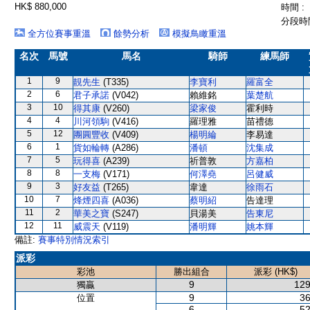
HK$ 880,000
時間 :
分段時間
全方位賽事重溫
餘勢分析
模擬鳥瞰重溫
名次
馬號
馬名
騎師
練馬師
1
9
靚先生
(T335)
李寶利
羅富全
2
6
君子承諾
(V042)
賴維銘
葉楚航
3
10
得其康
(V260)
梁家俊
霍利時
4
4
川河領駒
(V416)
羅理雅
苗禮德
5
12
團圓豐收
(V409)
楊明綸
李易達
6
1
貨如輪轉
(A286)
潘頓
沈集成
7
5
玩得喜
(A239)
祈普敦
方嘉柏
8
8
一支梅
(V171)
何澤堯
呂健威
9
3
好友益
(T265)
韋達
徐雨石
10
7
烽煙四喜
(A036)
蔡明紹
告達理
11
2
華美之寶
(S247)
貝湯美
告東尼
12
11
威震天
(V119)
潘明輝
姚本輝
備註:
賽事特別情況索引
派彩
彩池
勝出組合
派彩 (HK$)
9
129
獨贏
9
36
位置
6
52