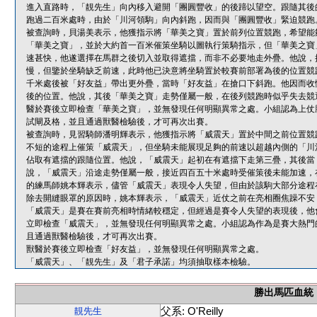
進入直路時，「靚先生」向內移入避開「團圓豐收」的後蹄以望空。跟隨其後
跑過二百米處時，由於「川河領駒」向內斜跑，因而與「團圓豐收」緊迫競跑
被查詢時，貝湯美表示，他獲指示將「華美之寶」置於前列位置競跑，希望能
「華美之寶」，並於大約首一百米催策坐騎以圖執行策騎指示，但「華美之寶
速甚快，他遂選擇在馬群之後切入並取得遮擋，而非不必要地走外疊。他說，
慢，但鑒於坐騎缺乏前速，此時他已決意將坐騎置於較賽前部署為後的位置競
千米處後被「好友益」帶出更外疊，當時「好友益」在搶口下斜跑。他因而收
後的位置。他說，其後「華美之寶」走勢僅屬一般，在後列競跑時似乎失去競
醫於賽後立即檢查「華美之寶」，並無發現任何明顯異常之處。小組認為上仗
試閘及格，並且通過獸醫檢驗後，才可再次出賽。
被查詢時，見習騎師潘明輝表示，他獲指示將「威震天」置於中間之前位置競
不短的途程上催策「威震天」，但坐騎未能展現足夠的前速以超越內側的「川
佔取有遮擋的跟隨位置。他說，「威震天」起初在有遮擋下走第三疊，其後當
說，「威震天」沿途走勢僅屬一般，接近四百五十米處時受催策後未能加速，
的練馬師姚本輝表示，儘管「威震天」表現令人失望，但由於該駒大部分途程
除去開縫眼罩的原因時，姚本輝表示，「威震天」近仗之前在亮相圈焦躁不安
「威震天」是賽在賽前亮相時情緒較穩定，但經過是賽令人失望的表現後，他
立即檢查「威震天」，並無發現任何明顯異常之處。小組認為作為是賽大熱門
且通過獸醫檢驗後，才可再次出賽。
獸醫於賽後立即檢查「好友益」，並無發現任何明顯異常之處。
「威震天」、「靚先生」及「君子承諾」均須抽取樣本檢驗。
勝出馬匹血統
父系: O'Reilly
靚先生