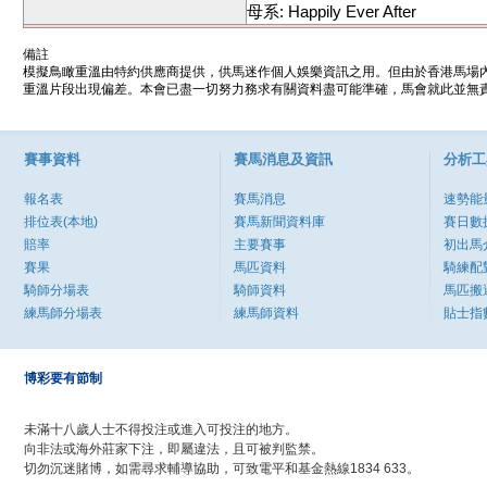
母系: Happily Ever After
備註
模擬鳥瞰重溫由特約供應商提供，供馬迷作個人娛樂資訊之用。但由於香港馬場
重溫片段出現偏差。本會已盡一切努力務求有關資料盡可能準確，馬會就此並無責
賽事資料
賽馬消息及資訊
分析工
報名表
賽馬消息
速勢能
排位表(本地)
賽馬新聞資料庫
賽日數
賠率
主要賽事
初出馬
賽果
馬匹資料
騎練配
騎師分場表
騎師資料
馬匹搬
練馬師分場表
練馬師資料
貼士指
博彩要有節制
未滿十八歲人士不得投注或進入可投注的地方。
向非法或海外莊家下注，即屬違法，且可被判監禁。
切勿沉迷賭博，如需尋求輔導協助，可致電平和基金熱線1834 633。