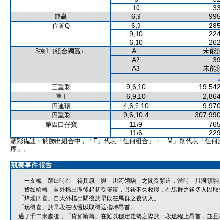
10
33
6,9
995
連贏
6,9
285
位置Q
9,10
224
6,10
262
A1
未能
3揀1（組合獨贏）
A2
39
A3
未能
9,6,10
19,542
三重彩
6,9,10
2,864
單T
4,6,9,10
9,970
四連環
9,6,10,4
307,990
四重彩
11/9
765
第四口孖寶
11/6
229
派彩備註：於勝出組合中，「F」代表「任何組合」；「M」則代表「任何
序」。
競賽事件報告
「一支梅」躍出時在「得其康」與「川河領駒」之間受緊迫，當時「川河領駒
「貨如輪轉」自外檔出閘後起初受催策，其後不久收慢，在馬群之後切入以取
「烽煙四喜」自大外檔出閘後於早段在馬群之後切入。
「玩得喜」於早段在收慢以取得遮擋時昂首。
過了千二米處後，「貨如輪轉」在難以穩定走勢之際於一段途程上昂首，並且