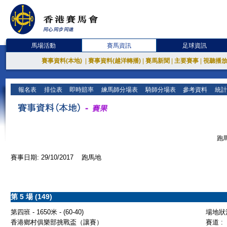
馬場活動
賽馬資訊
足球資訊
賽事資料(本地)
|
賽事資料(越洋轉播)
|
賽馬新聞
|
主要賽事
|
視聽播
報名表
排位表
即時賠率
練馬師分場表
騎師分場表
參考資料
統計
跑馬
賽事日期: 29/10/2017 跑馬地
第 5 場 (149)
第四班 - 1650米 - (60-40)
場地狀況
香港鄉村俱樂部挑戰盃（讓賽）
賽道 :