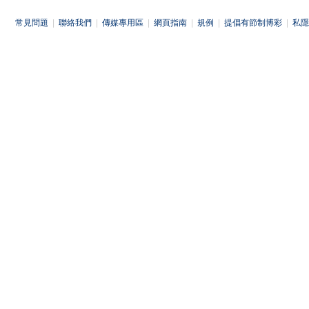
常見問題
|
聯絡我們
|
傳媒專用區
|
網頁指南
|
規例
|
提倡有節制博彩
|
私隱