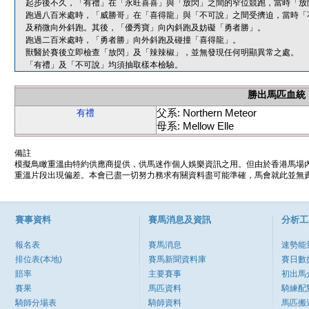
起步後不久，「有禮」在「永旺喜喜」與「放閃」之間的窄位競跑，當時「放
跑過八百米處時，「威勝哥」在「喜得龍」與「不可說」之間受擠迫，當時「
及稍微向外斜跑。其後，「優秀寶」向內斜跑及妨礙「勇者勝」。
跑過二百米處時，「勇者勝」向外斜跑及碰撞「喜得龍」。
獸醫於賽後立即檢查「放閃」及「辣辣椒」，並無發現任何明顯異常之處。
「有禮」及「不可說」均須抽取樣本檢驗。
勝出馬匹血統
父系: Northern Meteor
有禮
母系: Mellow Elle
備註
模擬鳥瞰重溫由特約供應商提供，供馬迷作個人娛樂資訊之用。但由於香港馬場
重溫片段出現偏差。本會已盡一切努力務求有關資料盡可能準確，馬會就此並無責
賽事資料
賽馬消息及資訊
分析工
報名表
賽馬消息
速勢能
排位表(本地)
賽馬新聞資料庫
賽日數
賠率
主要賽事
初出馬
賽果
馬匹資料
騎練配
騎師分場表
騎師資料
馬匹搬