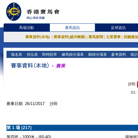
馬場活動
賽馬資訊
足球資訊
賽事資料(本地)
|
賽事資料(越洋轉播)
|
賽馬新聞
|
主要賽事
|
視聽播
報名表
排位表
即時賠率
練馬師分場表
騎師分場表
參考資料
統計
沙田:
S1:
賽事日期: 26/11/2017 沙田
第 1 場 (217)
第四班 - 1000米 - (60-40)
場地狀況