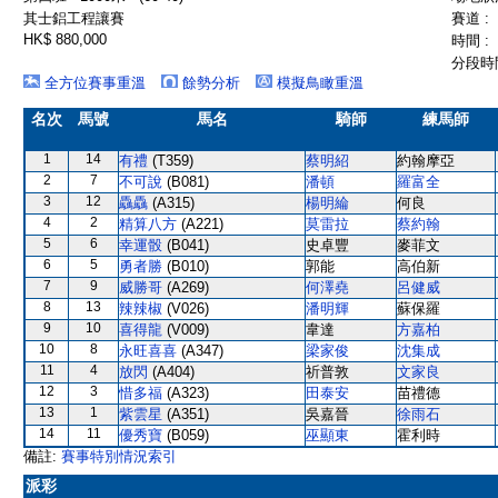
其士鋁工程讓賽
賽道 :
HK$ 880,000
時間 :
分段時間
全方位賽事重溫
餘勢分析
模擬鳥瞰重溫
名次
馬號
馬名
騎師
練馬師
1
14
有禮
(T359)
蔡明紹
約翰摩亞
2
7
不可說
(B081)
潘頓
羅富全
3
12
驫驫
(A315)
楊明綸
何良
4
2
精算八方
(A221)
莫雷拉
蔡約翰
5
6
幸運骰
(B041)
史卓豐
麥菲文
6
5
勇者勝
(B010)
郭能
高伯新
7
9
威勝哥
(A269)
何澤堯
呂健威
8
13
辣辣椒
(V026)
潘明輝
蘇保羅
9
10
喜得龍
(V009)
韋達
方嘉柏
10
8
永旺喜喜
(A347)
梁家俊
沈集成
11
4
放閃
(A404)
祈普敦
文家良
12
3
惜多福
(A323)
田泰安
苗禮德
13
1
紫雲星
(A351)
吳嘉晉
徐雨石
14
11
優秀寶
(B059)
巫顯東
霍利時
備註:
賽事特別情況索引
派彩