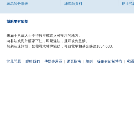
練馬師分場表
練馬師資料
貼士指
博彩要有節制
未滿十八歲人士不得投注或進入可投注的地方。
向非法或海外莊家下注，即屬違法，且可被判監禁。
切勿沉迷賭博，如需尋求輔導協助，可致電平和基金熱線1834 633。
常見問題
|
聯絡我們
|
傳媒專用區
|
網頁指南
|
規例
|
提倡有節制博彩
|
私隱