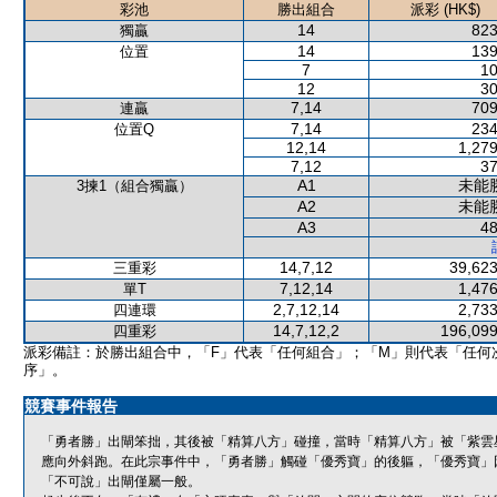
彩池
勝出組合
派彩 (HK$)
14
823
獨贏
14
139
位置
7
10
12
30
7,14
709
連贏
7,14
234
位置Q
12,14
1,279
7,12
37
A1
未能
3揀1（組合獨贏）
A2
未能
A3
48
14,7,12
39,623
三重彩
7,12,14
1,476
單T
2,7,12,14
2,733
四連環
14,7,12,2
196,099
四重彩
派彩備註：於勝出組合中，「F」代表「任何組合」；「M」則代表「任何
序」。
競賽事件報告
「勇者勝」出閘笨拙，其後被「精算八方」碰撞，當時「精算八方」被「紫雲
應向外斜跑。在此宗事件中，「勇者勝」觸碰「優秀寶」的後軀，「優秀寶」
「不可說」出閘僅屬一般。