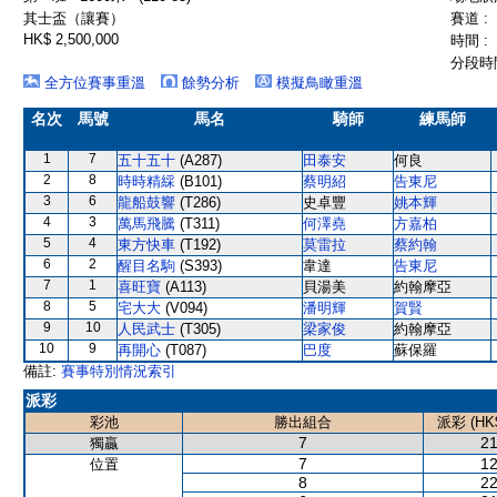
其士盃（讓賽）
賽道 :
HK$ 2,500,000
時間 :
分段時間
全方位賽事重溫
餘勢分析
模擬鳥瞰重溫
名次
馬號
馬名
騎師
練馬師
1
7
五十五十
(A287)
田泰安
何良
2
8
時時精綵
(B101)
蔡明紹
告東尼
3
6
龍船鼓響
(T286)
史卓豐
姚本輝
4
3
萬馬飛騰
(T311)
何澤堯
方嘉柏
5
4
東方快車
(T192)
莫雷拉
蔡約翰
6
2
醒目名駒
(S393)
韋達
告東尼
7
1
喜旺寶
(A113)
貝湯美
約翰摩亞
8
5
宅大大
(V094)
潘明輝
賀賢
9
10
人民武士
(T305)
梁家俊
約翰摩亞
10
9
再開心
(T087)
巴度
蘇保羅
備註:
賽事特別情況索引
派彩
彩池
勝出組合
派彩 (HK
7
21
獨贏
7
12
位置
8
22