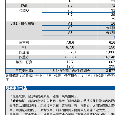
6
21
7,8
71
連贏
7,8
31
位置Q
6,7
39
6,8
79
A1
16
3揀1（組合獨贏）
A2
未能
A3
未能
7,8,6
616
三重彩
6,7,8
150
單T
3,6,7,8
1,806
四連環
7,8,6,3
16,148
四重彩
12/7
607
第五口孖寶
12/8
295
4,6,14/任何組合/任何組合
3,577
三T(安慰獎)
派彩備註：於勝出組合中，「F」代表「任何組合」；「M」則代表「任何
序」。
競賽事件報告
「龍船鼓響」起步時向外斜跑，碰撞「萬馬飛騰」。
「時時精綵」起步時急促向內斜跑，導致「醒目名駒」受擠迫及被帶向內跑壓
受催策以圖追回失地，起步後不久在「喜旺寶」與「再開心」之間受擠迫之際
車」內側緊迫競跑，「東方快車」則將頭轉側及向內斜跑避開「宅大大」。
田泰安（「五十五十」）被裁定一項不小心策騎〔賽事規例第100(1)條〕