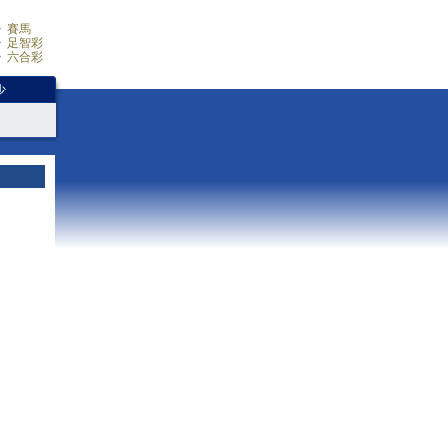
賽馬
足智彩
六合彩
少