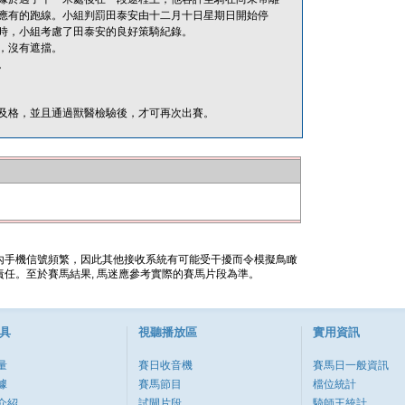
應有的跑線。小組判罰田泰安由十二月十日星期日開始停
時，小組考慮了田泰安的良好策騎紀錄。
，沒有遮擋。
。
及格，並且通過獸醫檢驗後，才可再次出賽。
內手機信號頻繁，因此其他接收系統有可能受干擾而令模擬鳥瞰
任。至於賽馬結果, 馬迷應參考實際的賽馬片段為準。
具
視聽播放區
實用資訊
量
賽日收音機
賽馬日一般資訊
據
賽馬節目
檔位統計
介紹
試閘片段
騎師王統計