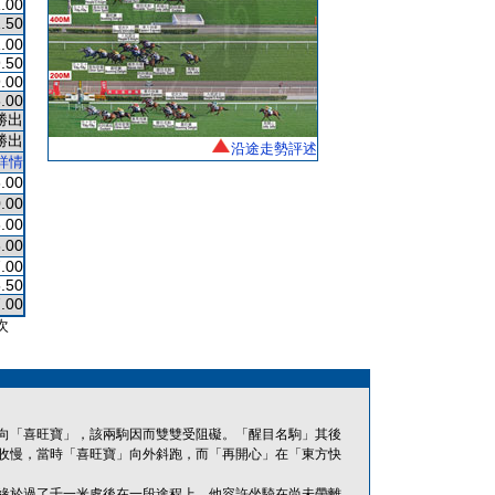
.00
.50
.00
.50
.00
.00
勝出
勝出
沿途走勢評述
詳情
.00
.00
.00
.00
.00
.50
.00
次
向「喜旺寶」，該兩駒因而雙雙受阻礙。「醒目名駒」其後
收慢，當時「喜旺寶」向外斜跑，而「再開心」在「東方快
，事緣於過了千一米處後在一段途程上，他容許坐騎在尚未帶離