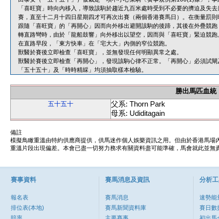
「喜旺寶」時向內移入，導致該駒於趨近九百米處時受到不必要的擠迫及失去
賽，直至十二月十四日星期四才可再次出賽（兩個香港賽馬日）。在衡量罰則
跟隨「喜旺寶」的「再開心」因而向外移出避開該駒的後蹄，其後在外疊競跑
轉直路彎時，由於「龍船鼓響」向外移出以望空，因而與「喜旺寶」緊迫競跑
在直路早段，「東方快車」在「宅大大」內側的窄位競跑。
獸醫於賽後立即檢查「喜旺寶」，並無發現任何明顯異常之處。
獸醫於賽後立即檢查「再開心」，發現該駒心律不正常。「再開心」必須試閘
「五十五十」及「時時精綵」均須抽取樣本檢驗。
勝出馬匹血統
父系: Thorn Park
五十五十
母系: Udiditagain
備註
模擬鳥瞰重溫由特約供應商提供，供馬迷作個人娛樂資訊之用。但由於香港馬場
重溫片段出現偏差。本會已盡一切努力務求有關資料盡可能準確，馬會就此並無責
賽事資料
賽馬消息及資訊
分析工
報名表
賽馬消息
速勢能
排位表(本地)
賽馬新聞資料庫
賽日數
賠率
主要賽事
初出馬