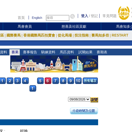
登入
/
登記
常見問題
首頁
English
馬會會員
慈善及社區貢獻
馬會知多
放區
|
國際賽馬
|
香港國際馬匹拍賣會
|
從化馬場
|
投注指南
|
賽馬知多些
|
RESTART
資料
賽果
賽事報告
騎練資料
馬匹資料
試閘結果
賽期表
 :
好地