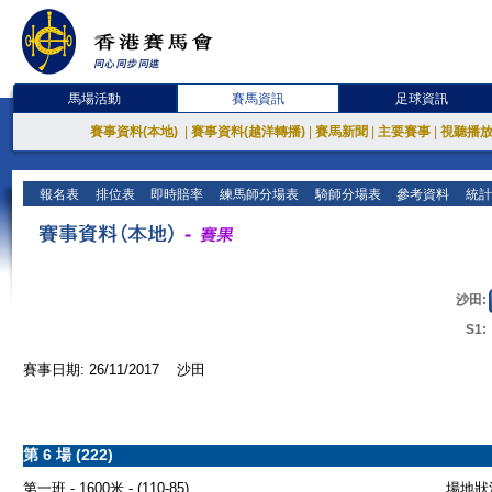
馬場活動
賽馬資訊
足球資訊
賽事資料(本地)
|
賽事資料(越洋轉播)
|
賽馬新聞
|
主要賽事
|
視聽播
報名表
排位表
即時賠率
練馬師分場表
騎師分場表
參考資料
統計
沙田:
S1:
賽事日期: 26/11/2017 沙田
第 6 場 (222)
第一班 - 1600米 - (110-85)
場地狀況