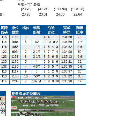
草地 - "C" 賽道
(23.93)
(47.24)
(1:11.94)
(1:34.58)
23.93
23.31
24.70
22.64
 :
實際
排位
檔位
頭馬
沿途
完成
獨贏
負磅
體重
距離
走位
時間
賠率
115
1163
3
---
4
4
1
1
1:34.58
2.1
114
1084
6
1/2
10
10
10
2
1:34.69
7.7
116
1055
1
1-1/4
7
5
4
3
1:34.82
8.6
122
993
2
2-1/2
8
7
7
4
1:34.98
59
123
1173
8
3-1/2
3
3
6
5
1:35.13
6.6
130
1176
5
4
9
9
8
6
1:35.21
32
133
1195
4
4-3/4
5
6
5
7
1:35.35
6.6
113
1117
9
5
2
1
2
8
1:35.37
25
113
1168
10
7-3/4
1
2
3
9
1:35.82
35
114
1235
7
10-3/4
6
8
9
10
1:36.30
12
賽事沿途走位圖片
$)
.00
.00
.00