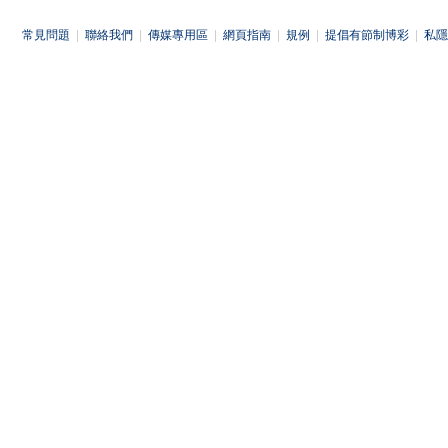
常見問題
|
聯絡我們
|
傳媒專用區
|
網頁指南
|
規例
|
提倡有節制博彩
|
私隱