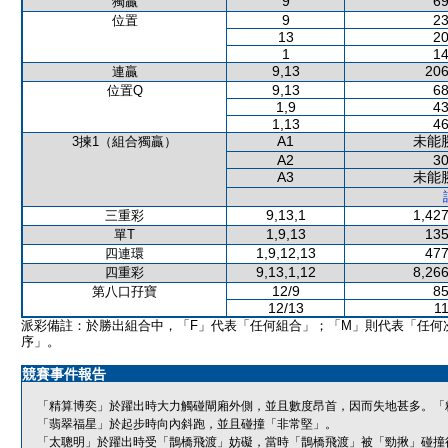
9
69
獨贏
9
23
位置
13
20
1
14
9,13
206
連贏
9,13
68
位置Q
1,9
43
1,13
46
A1
未能
3揀1（組合獨贏）
A2
30
A3
未能
9,13,1
1,427
三重彩
1,9,13
135
單T
1,9,12,13
477
四連環
9,13,1,12
8,266
四重彩
12/9
85
第八口孖寶
12/13
11
派彩備註：於勝出組合中，「F」代表「任何組合」；「M」則代表「任何
序」。
競賽事件報告
「精算博奕」於躍出時大力觸碰閘廂外側，並且數度昂首，因而失地甚多。「
「翡翠福星」於起步時向內斜跑，並且碰撞「非常堅」。
「太聰明」於躍出時受「鵲橋飛渡」妨礙，當時「鵲橋飛渡」被「勁揪」碰撞