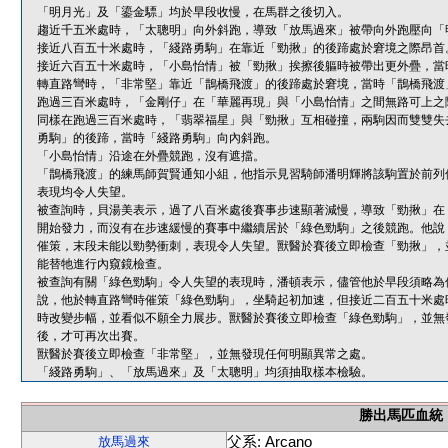
「明月光」及「鎏金驃」均於早段收慢，在馬群之後切入。
趨近千五米處時，「太聰明」向外斜跑，導致「放馬過來」被帶向外跑壓向「
接近八百五十米處時，「綫路勇駒」在靠近「勁揪」的後蹄處於窘境之際昂首
接近六百五十米處時，「小島怡情」被「勁揪」挨擦後軀時被帶出更外疊，當
轉直路彎時，「非常堅」靠近「鵲橋飛渡」的後蹄處於窘境，當時「鵲橋飛渡
跑過三百米處時，「金剛仔」在「華麗再現」與「小島怡情」之間無路可上之
同樣在跑過三百米處時，「翡翠福星」與「勁揪」互相碰撞，兩駒因而雙雙失
勇駒」的後蹄，當時「綫路勇駒」向內斜跑。
「小島怡情」沿途在外疊競跑，沒有遮擋。
「鵲橋飛渡」的練馬師賀賢通知小組，他指示見習騎師潘明輝將該駒置於前列
表現均令人失望。
被查詢時，貝湯美表示，過了八百米處後賽事步速顯著減慢，導致「勁揪」在
開始發力，而沒有在步速緩慢的賽事中繼續居於「綠色勁駒」之後競跑。他說
催策，末段未能以勁勢衝刺，表現令人失望。獸醫於賽後立即檢查「勁揪」，
能替牠進行內窺鏡檢查。
被查詢有關「綠色勁駒」令人失望的表現時，潘頓表示，儘管他於早段須略為
說，他於轉直路彎時催策「綠色勁駒」，坐騎起初加速，但接近二百五十米處
時改變步幅，並看似不願全力展步。獸醫於賽後立即檢查「綠色勁駒」，並無
後，才可再次出賽。
獸醫於賽後立即檢查「非常堅」，並無發現任何明顯異常之處。
「綫路勇駒」、「放馬過來」及「太聰明」均須抽取樣本檢驗。
勝出馬匹血統
父系: Arcano
放馬過來