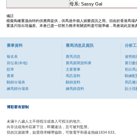
母系: Sassy Gal
備註
模擬鳥瞰重溫由特約供應商提供，供馬迷作個人娛樂資訊之用。但由於香港馬場
重溫片段出現偏差。本會已盡一切努力務求有關資料盡可能準確，馬會就此並無責
賽事資料
賽馬消息及資訊
分析工
報名表
賽馬消息
速勢能
排位表(本地)
賽馬新聞資料庫
賽日數
賠率
主要賽事
初出馬
賽果
馬匹資料
騎練配
騎師分場表
騎師資料
馬匹搬
練馬師分場表
練馬師資料
貼士指
博彩要有節制
未滿十八歲人士不得投注或進入可投注的地方。
向非法或海外莊家下注，即屬違法，且可被判監禁。
切勿沉迷賭博，如需尋求輔導協助，可致電平和基金熱線1834 633。