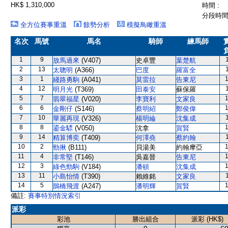
HK$ 1,310,000
時間 :
分段時間 
全方位賽事重溫
餘勢分析
模擬鳥瞰重溫
名次
馬號
馬名
騎師
練馬師
1
9
放馬過來
(V407)
史卓豐
葉楚航
2
13
太聰明
(A366)
巴度
羅富全
3
1
綫路勇駒
(A041)
莫雷拉
告東尼
4
12
明月光
(T369)
田泰安
蘇保羅
5
7
翡翠福星
(V020)
李寶利
文家良
6
6
金剛仔
(S146)
蔡明紹
鄭俊偉
7
10
華麗再現
(V326)
楊明綸
沈集成
8
8
鎏金驃
(V050)
沈拿
賀賢
9
14
精算博奕
(T409)
何澤堯
蔡約翰
10
2
勁揪
(B111)
貝湯美
約翰摩亞
11
4
非常堅
(T146)
吳嘉晉
告東尼
12
3
綠色勁駒
(V184)
潘頓
沈集成
13
11
小島怡情
(T390)
賴維銘
文家良
14
5
鵲橋飛渡
(A247)
潘明輝
賀賢
備註:
賽事特別情況索引
派彩
彩池
勝出組合
派彩 (HK$)