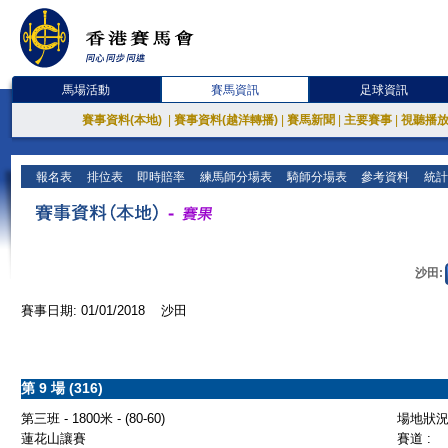
馬場活動
賽馬資訊
足球資訊
賽事資料(本地)
|
賽事資料(越洋轉播)
|
賽馬新聞
|
主要賽事
|
視聽播
報名表
排位表
即時賠率
練馬師分場表
騎師分場表
參考資料
統計
沙田:
賽事日期: 01/01/2018 沙田
第 9 場 (316)
第三班 - 1800米 - (80-60)
場地狀況 
蓮花山讓賽
賽道 :