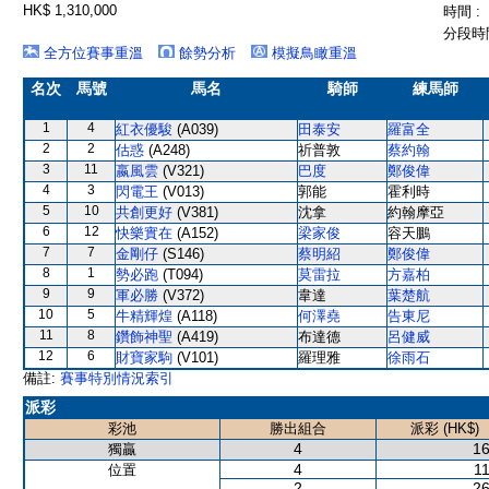
HK$ 1,310,000
時間 :
分段時間
全方位賽事重溫
餘勢分析
模擬鳥瞰重溫
名次
馬號
馬名
騎師
練馬師
1
4
紅衣優駿
(A039)
田泰安
羅富全
2
2
估惑
(A248)
祈普敦
蔡約翰
3
11
嬴風雲
(V321)
巴度
鄭俊偉
4
3
閃電王
(V013)
郭能
霍利時
5
10
共創更好
(V381)
沈拿
約翰摩亞
6
12
快樂實在
(A152)
梁家俊
容天鵬
7
7
金剛仔
(S146)
蔡明紹
鄭俊偉
8
1
勢必跑
(T094)
莫雷拉
方嘉柏
9
9
軍必勝
(V372)
韋達
葉楚航
10
5
牛精輝煌
(A118)
何澤堯
告東尼
11
8
鑽飾神聖
(A419)
布達德
呂健威
12
6
財寶家駒
(V101)
羅理雅
徐雨石
備註:
賽事特別情況索引
派彩
彩池
勝出組合
派彩 (HK$)
4
16
獨贏
4
11
位置
2
26