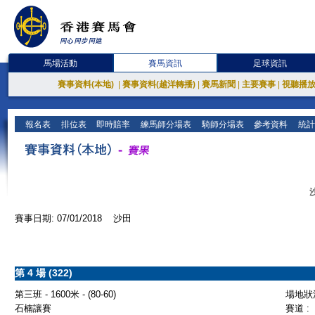
馬場活動
賽馬資訊
足球資訊
賽事資料(本地)
|
賽事資料(越洋轉播)
|
賽馬新聞
|
主要賽事
|
視聽播
報名表
排位表
即時賠率
練馬師分場表
騎師分場表
參考資料
統計
賽事日期: 07/01/2018 沙田
第 4 場 (322)
第三班 - 1600米 - (80-60)
場地狀況
石楠讓賽
賽道 :