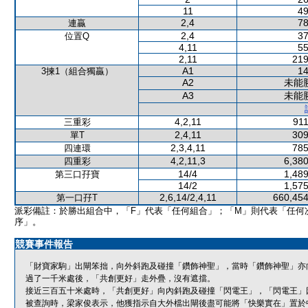
11
49
2,4
78
連贏
2,4
37
位置Q
4,11
55
2,11
219
A1
14
3揀1（組合獨贏）
A2
未能
A3
未能
4,2,11
911
三重彩
2,4,11
309
單T
2,3,4,11
785
四連環
4,2,11,3
6,380
四重彩
14/4
1,489
第三口孖寶
14/2
1,575
2,6,14/2,4,11
660,454
第一口孖T
派彩備註：於勝出組合中，「F」代表「任何組合」；「M」則代表「任何
序」。
競賽事件報告
「財寶家駒」出閘笨拙，向外斜跑及碰撞「鑽飾神聖」，當時「鑽飾神聖」亦
過了一千米處後，「共創更好」走外疊，沒有遮擋。
接近三百五十米處時，「共創更好」向內斜跑及碰撞「閃電王」，「閃電王」
被查詢時，梁家俊表示，他獲指示自大外檔出閘後盡可能將「快樂實在」置於