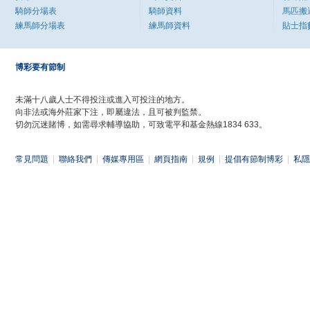
騎師分場表
騎師資料
馬匹搬
練馬師分場表
練馬師資料
貼士指
博彩要有節制
未滿十八歲人士不得投注或進入可投注的地方。
向非法或海外莊家下注，即屬違法，且可被判監禁。
切勿沉迷賭博，如需尋求輔導協助，可致電平和基金熱線1834 633。
常見問題
|
聯絡我們
|
傳媒專用區
|
網頁指南
|
規例
|
提倡有節制博彩
|
私隱