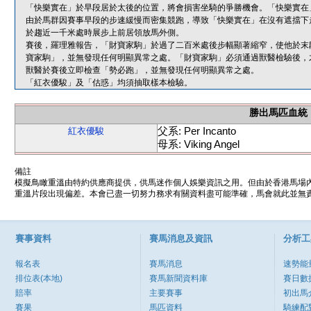
「快樂實在」於早段居於太後的位置，將會損害坐騎的爭勝機會。「快樂實在
由於馬群因賽事早段的步速緩慢而密集競跑，導致「快樂實在」在沒有遮擋下
於趨近一千米處時展步上前居領放馬外側。
賽後，羅理雅報告，「財寶家駒」於過了二百米處後步幅顯著縮窄，使他於末
寶家駒」，並無發現任何明顯異常之處。「財寶家駒」必須通過獸醫檢驗後，
獸醫於賽後立即檢查「勢必跑」，並無發現任何明顯異常之處。
「紅衣優駿」及「估惑」均須抽取樣本檢驗。
勝出馬匹血統
父系: Per Incanto
紅衣優駿
母系: Viking Angel
備註
模擬鳥瞰重溫由特約供應商提供，供馬迷作個人娛樂資訊之用。但由於香港馬場
重溫片段出現偏差。本會已盡一切努力務求有關資料盡可能準確，馬會就此並無責
賽事資料
賽馬消息及資訊
分析工
報名表
賽馬消息
速勢能
排位表(本地)
賽馬新聞資料庫
賽日數
賠率
主要賽事
初出馬
賽果
馬匹資料
騎練配