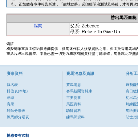
行。正如競賽事件報告所述，「龍城勁將」必須經閘廂測試及格後，才可再次
勝出馬匹血統
父系: Zebedee
猛闖
母系: Refuse To Give Up
備註
模擬鳥瞰重溫由特約供應商提供，供馬迷作個人娛樂資訊之用。但由於香港馬場
重溫片段出現偏差。本會已盡一切努力務求有關資料盡可能準確，馬會就此並無責
賽事資料
賽馬消息及資訊
分析工
報名表
賽馬消息
速勢能
排位表(本地)
賽馬新聞資料庫
賽日數
賠率
主要賽事
初出馬
賽果
馬匹資料
騎練配
騎師分場表
騎師資料
馬匹搬
練馬師分場表
練馬師資料
貼士指
博彩要有節制