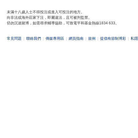
未滿十八歲人士不得投注或進入可投注的地方。
向非法或海外莊家下注，即屬違法，且可被判監禁。
切勿沉迷賭博，如需尋求輔導協助，可致電平和基金熱線1834 633。
常見問題
|
聯絡我們
|
傳媒專用區
|
網頁指南
|
規例
|
提倡有節制博彩
|
私隱