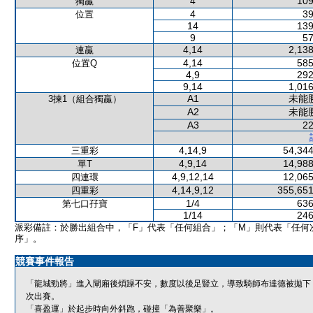
4
109
獨贏
4
39
位置
14
139
9
57
4,14
2,138
連贏
4,14
585
位置Q
4,9
292
9,14
1,016
A1
未能
3揀1（組合獨贏）
A2
未能
A3
22
4,14,9
54,344
三重彩
4,9,14
14,988
單T
4,9,12,14
12,065
四連環
4,14,9,12
355,651
四重彩
1/4
636
第七口孖寶
1/14
246
派彩備註：於勝出組合中，「F」代表「任何組合」；「M」則代表「任何
序」。
競賽事件報告
「龍城勁將」進入閘廂後煩躁不安，數度以後足豎立，導致騎師布達德被拋下
次出賽。
「喜盈運」於起步時向外斜跑，碰撞「為善聚樂」。