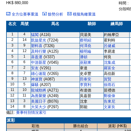
HK$ 880,000
時間 :
分段時間
全方位賽事重溫
餘勢分析
模擬鳥瞰重溫
名次
馬號
馬名
騎師
練馬師
1
4
猛闖
(A116)
貝湯美
約翰摩亞
2
14
凱旋星光
(T224)
蔡明紹
霍利時
3
9
塑料喜
(T326)
何澤堯
呂健威
4
12
及時行樂
(A125)
楊明綸
李易達
5
1
喜盈運
(V337)
潘頓
何良
6
6
中游新星
(V045)
巫顯東
沈集成
7
2
安友
(V291)
韋達
羅富全
8
7
雄心速龍
(V265)
史卓豐
高伯新
9
13
神速寶
(A087)
田泰安
賀賢
10
5
爆騷
(A207)
李寶利
徐雨石
11
10
龍城勁將
(A271)
布達德
苗禮德
12
11
為善聚樂
(A249)
吳嘉晉
鄭俊偉
13
3
美麗日子
(B076)
沈拿
告東尼
14
8
大笑大少
(P297)
郭能
文家良
備註:
賽事特別情況索引
派彩
彩池
勝出組合
派彩 (HK$)