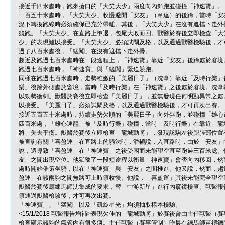
接近千四米處時，跑來搶口的「大笑大少」兩度向內斜跑並碰撞「神速寶」。
一百五十米處時，「大笑大少」收慢避開「安友」（韋達）的後蹄，當時「安
況下轉換跑線時必須確保已充分帶離。其後，「大笑大少」在沒有遮擋下走外
競跑。「大笑大少」在直路上墮退，包尾大敗而回。獸醫於賽後立即檢查「大
少」的表現難以接受。「大笑大少」必須試閘及格，以及通過獸醫檢驗後，才
過了八百米處後，「猛闖」在沒有遮擋下走外疊。
趨近及跑過七百米處時在一段途程上，「神速寶」靠近「安友」後蹄處於窘境
跑過七百米處時，「神速寶」與「猛闖」緊迫競跑。
同樣在跑過七百米處時，走勢稚嫩的「美麗日子」（沈拿）靠近「及時行樂」
樂」後蹄外側處於窘境，當時「及時行樂」在「神速寶」之後處於窘境。沈拿
以勁勢衝刺。獸醫於賽後立即檢查「美麗日子」，並無發現任何明顯異常之處
以接受。「美麗日子」必須試閘及格，以及通過獸醫檢驗後，才可再次出賽。
接近五百五十米處時，持續走勢欠順的「美麗日子」向外斜跑，並碰撞「雄心
四百米處，「雄心速龍」被「及時行樂」碰撞，當時「及時行樂」在靠近「龍
將」失去平衡。獸醫於賽後立即檢查「龍城勁將」，發現該駒左後腿脛部位置
被查詢有關「喜盈運」在直路上的騎法時，潘頓說，入直路時，由於「安友」
說，這導致「喜盈運」在「神速寶」之後受困而未能望空直至跑過三百米處。
友」之間出現空位。他猶豫了一段短途程以衡量「神速寶」會否向內移回，然
處時開始催策坐騎，以在「神速寶」與「安友」之間推進。他又說，然而，趨
盈運」在該兩駒之間無路可上時須收慢。他說，「喜盈運」其後未能完全望空
獸醫於賽後應練馬師沈集成的要求，替「中游新星」進行內窺鏡檢查。獸醫報
須通過獸醫檢驗後，才可再次出賽。
「神速寶」、「猛闖」以及「凱旋星光」均須抽取樣本檢驗。
<15/1/2018 獸醫報告增補>表現欠佳的「龍城勁將」於賽後曾由主任獸
檢查顯示該駒的氣管內有很多痰。主任獸醫（賽事管制）昨晨在練馬師苗禮德