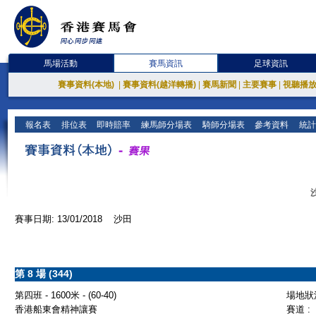
馬場活動
賽馬資訊
足球資訊
賽事資料(本地)
|
賽事資料(越洋轉播)
|
賽馬新聞
|
主要賽事
|
視聽播
報名表
排位表
即時賠率
練馬師分場表
騎師分場表
參考資料
統計
賽事日期: 13/01/2018 沙田
第 8 場 (344)
第四班 - 1600米 - (60-40)
場地狀況
香港船東會精神讓賽
賽道 :