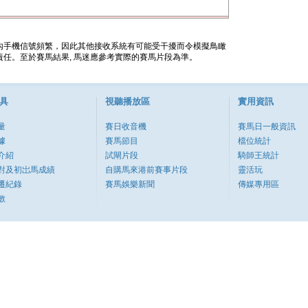
內手機信號頻繁，因此其他接收系統有可能受干擾而令模擬鳥瞰
任。至於賽馬結果, 馬迷應參考實際的賽馬片段為準。
具
視聽播放區
實用資訊
量
賽日收音機
賽馬日一般資訊
據
賽馬節目
檔位統計
介紹
試閘片段
騎師王統計
對及初岀馬成績
自購馬來港前賽事片段
靈活玩
遷紀錄
賽馬娛樂新聞
傳媒專用區
數