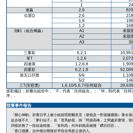
1
24
2,6
829
連贏
2,6
218
位置Q
1,6
196
1,2
168
A1
未能
3揀1（組合獨贏）
A2
未能
A3
30
6,2,1
10,951
三重彩
1,2,6
2,073
單T
1,2,6,8
1,909
四連環
6,2,1,8
52,089
四重彩
5/6
1,108
第五口孖寶
5/2
146
1,6,10/5,6,7/任何組合
28,639
三T(安慰獎)
派彩備註：於勝出組合中，「F」代表「任何組合」；「M」則代表「任何
序」。
競賽事件報告
「開心神駒」於賽日早上被小組按照獸醫意見（發燒及一對後腿腫脹）著令退
起步後不久，「夢幻仙子」在「育馬妙星」與「問鼎高峰」之間處於窘境，當
同樣於跑了一段短途程後，「有利高」向外斜跑及碰撞「鑽石巨匠」。
「香江穩勝」自外檔出閘後於早段在馬群之後切入。