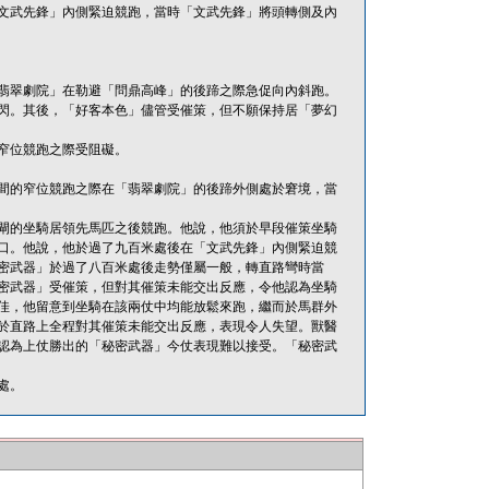
文武先鋒」內側緊迫競跑，當時「文武先鋒」將頭轉側及內
翡翠劇院」在勒避「問鼎高峰」的後蹄之際急促向內斜跑。
閃。其後，「好客本色」儘管受催策，但不願保持居「夢幻
窄位競跑之際受阻礙。
間的窄位競跑之際在「翡翠劇院」的後蹄外側處於窘境，當
閘的坐騎居領先馬匹之後競跑。他說，他須於早段催策坐騎
口。他說，他於過了九百米處後在「文武先鋒」內側緊迫競
密武器」於過了八百米處後走勢僅屬一般，轉直路彎時當
密武器」受催策，但對其催策未能交出反應，令他認為坐騎
佳，他留意到坐騎在該兩仗中均能放鬆來跑，繼而於馬群外
於直路上全程對其催策未能交出反應，表現令人失望。獸醫
認為上仗勝出的「秘密武器」今仗表現難以接受。「秘密武
處。