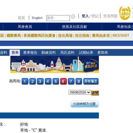
登入
/
登記
常見問題
首頁
English
馬會會員
慈善及社區貢獻
馬會知多
放區
|
國際賽馬
|
香港國際馬匹拍賣會
|
從化馬場
|
投注指南
|
賽馬知多些
|
RESTART
資料
賽果
賽事報告
騎練資料
馬匹資料
試閘結果
賽期表
跑馬地:
 :
好地
草地 - "C" 賽道