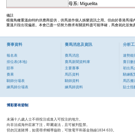
母系: Miguelita
備註
模擬鳥瞰重溫由特約供應商提供，供馬迷作個人娛樂資訊之用。但由於香港馬場
重溫片段出現偏差。本會已盡一切努力務求有關資料盡可能準確，馬會就此並無責
賽事資料
賽馬消息及資訊
分析工
報名表
賽馬消息
速勢能
排位表(本地)
賽馬新聞資料庫
賽日數
賠率
主要賽事
初出馬
賽果
馬匹資料
騎練配
騎師分場表
騎師資料
馬匹搬
練馬師分場表
練馬師資料
貼士指
博彩要有節制
未滿十八歲人士不得投注或進入可投注的地方。
向非法或海外莊家下注，即屬違法，且可被判監禁。
切勿沉迷賭博，如需尋求輔導協助，可致電平和基金熱線1834 633。