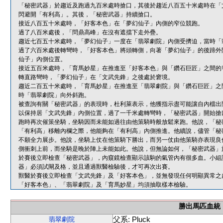
「秘密武器」於趨近及跑過九百米處時搶口，其後於趨近八百五十米處時在「
閃避開「有利高」。其後，「秘密武器」持續搶口。
接近八百五十米處時，「好客本色」在「夢幻仙子」內側的窄位競跑。
過了八百米處後，「問鼎高峰」在沒有遮擋下走外疊。
趨近七百五十米處時，「夢幻仙子」一度在「翡翠劇院」內側受擠迫，當時「
過了六百米處後轉彎時，「好客本色」將頭轉側，向著「夢幻仙子」的後蹄外
仙子」內側位置。
接近五百米處時，「育馬妙星」在推進至「好客本色」與「鑽石巨匠」之間的
轉直路彎時，「夢幻仙子」在「文武先鋒」之後處於窘境。
趨近二百五十米處時，「育馬妙星」在推進至「翡翠劇院」與「鑽石巨匠」之
時「翡翠劇院」向外斜跑。
被查詢有關「秘密武器」的表現時，杜利萊表示，他獲指示盡可能讓自內檔出
以保持居「文武先鋒」內側位置，過了一千米處轉彎時，「秘密武器」開始搶
跑時再次催策坐騎，坐騎因而未能如過往由他策騎時般放鬆來跑。他說，「秘
「有利高」移離內欄之際，他能夠在「有利高」內側推進。他續說，儘管「秘
不願全力展步。他說，坐騎上仗在他策騎下勝出，而另一仗由他策騎亦表現良
側衝刺上前，而坐騎是晚於陣上未能如此。他說，但無論如何，「秘密武器」
於賽後立即檢查「秘密武器」，內窺鏡檢查顯示該駒的氣管內有很多血。小組
器」必須試閘及格，並且通過獸醫檢驗後，才可再次出賽。
獸醫於賽後立即檢查「文武先鋒」及「好客本色」，並無發現任何明顯異常之
「好客本色」、「翡翠劇院」及「育馬妙星」均須抽取樣本檢驗。
勝出馬匹血統
父系: Pluck
翡翠劇院