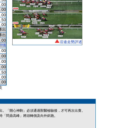
.00
.00
.00
.50
.00
勝出
勝出
.00
沿途走勢評述
詳情
.00
.00
.00
.00
.50
.00
.00
次
出。「開心神駒」必須通過獸醫檢驗後，才可再次出賽。
時「問鼎高峰」將頭轉側及向外斜跑。