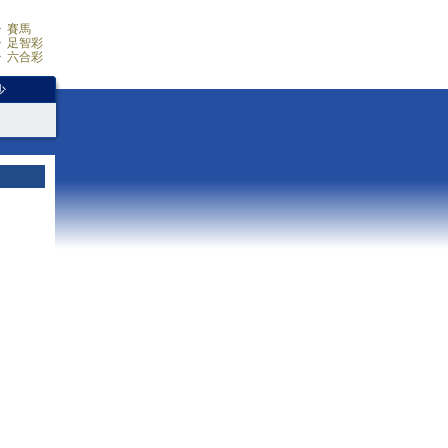
賽馬
足智彩
六合彩
少