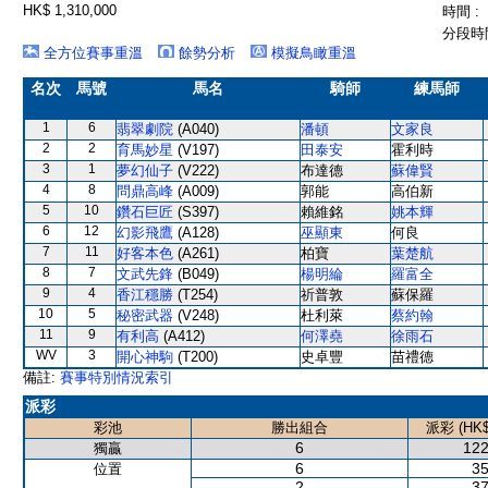
HK$ 1,310,000
時間 :
分段時間
全方位賽事重溫
餘勢分析
模擬鳥瞰重溫
名次
馬號
馬名
騎師
練馬師
1
6
翡翠劇院
(A040)
潘頓
文家良
2
2
育馬妙星
(V197)
田泰安
霍利時
3
1
夢幻仙子
(V222)
布達德
蘇偉賢
4
8
問鼎高峰
(A009)
郭能
高伯新
5
10
鑽石巨匠
(S397)
賴維銘
姚本輝
6
12
幻影飛鷹
(A128)
巫顯東
何良
7
11
好客本色
(A261)
柏寶
葉楚航
8
7
文武先鋒
(B049)
楊明綸
羅富全
9
4
香江穩勝
(T254)
祈普敦
蘇保羅
10
5
秘密武器
(V248)
杜利萊
蔡約翰
11
9
有利高
(A412)
何澤堯
徐雨石
WV
3
開心神駒
(T200)
史卓豐
苗禮德
備註:
賽事特別情況索引
派彩
彩池
勝出組合
派彩 (HK$
6
122
獨贏
6
35
位置
2
37