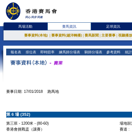
馬場活動
賽馬資訊
足球資訊
賽事資料(本地)
|
賽事資料(越洋轉播)
|
賽馬新聞
|
主要賽事
|
視聽播
報名表
排位表
即時賠率
練馬師分場表
騎師分場表
參考資料
統計
賽事日期: 17/01/2018 跑馬地
第 6 場 (352)
第三班 - 1200米 - (80-60)
場地狀況
香港會挑戰盃（讓賽）
賽道 :