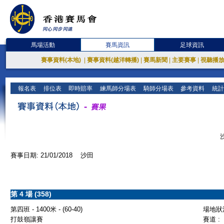
馬場活動
賽馬資訊
足球資訊
賽事資料(本地)
|
賽事資料(越洋轉播)
|
賽馬新聞
|
主要賽事
|
視聽播
報名表
排位表
即時賠率
練馬師分場表
騎師分場表
參考資料
統計
賽事日期: 21/01/2018 沙田
第 4 場 (358)
第四班 - 1400米 - (60-40)
場地狀況
打鼓嶺讓賽
賽道 :