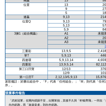
13
58
獨贏
13
20
位置
9
27
5
18
9,13
214
連贏
9,13
79
位置Q
5,13
57
5,9
84
A1
未能
3揀1（組合獨贏）
A2
20
A3
未能
13,9,5
2,418
三重彩
5,9,13
446
單T
5,9,13,14
4,659
四連環
13,9,5,14
82,112
四重彩
12/13
376
第三口孖寶
12/9
101
2,12,13/5,9,13
15,876
第一口孖T
派彩備註：於勝出組合中，「F」代表「任何組合」；「M」則代表「任何
序」。
競賽事件報告
「武術冠軍」在閘內煩躁不安，出閘笨拙，其後不久與「軒轅齊飛」一同在「
向內斜跑，而「旅遊皇者」則向外斜跑。