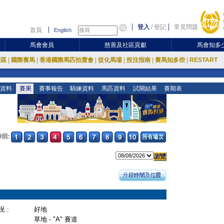
登入
/
登記
常見問題
首頁
English
馬會會員
慈善及社區貢獻
馬會知多
放區
|
國際賽馬
|
香港國際馬匹拍賣會
|
從化馬場
|
投注指南
|
賽馬知多些
|
RESTART
資料
賽果
賽事報告
騎練資料
馬匹資料
試閘結果
賽期表
沙田:
 :
好地
草地 - "A" 賽道