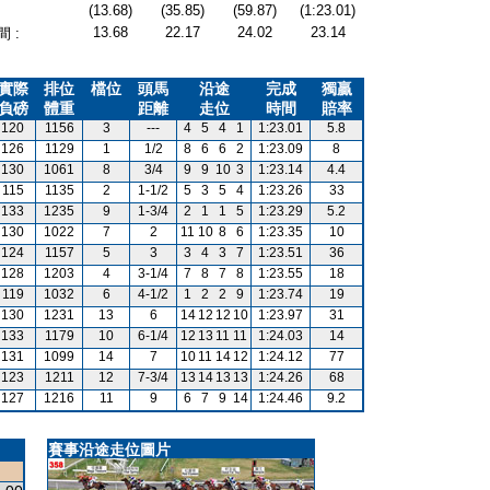
(13.68)
(35.85)
(59.87)
(1:23.01)
13.68
22.17
24.02
23.14
 :
實際
排位
檔位
頭馬
沿途
完成
獨贏
負磅
體重
距離
走位
時間
賠率
120
1156
3
---
4
5
4
1
1:23.01
5.8
126
1129
1
1/2
8
6
6
2
1:23.09
8
130
1061
8
3/4
9
9
10
3
1:23.14
4.4
115
1135
2
1-1/2
5
3
5
4
1:23.26
33
133
1235
9
1-3/4
2
1
1
5
1:23.29
5.2
130
1022
7
2
11
10
8
6
1:23.35
10
124
1157
5
3
3
4
3
7
1:23.51
36
128
1203
4
3-1/4
7
8
7
8
1:23.55
18
119
1032
6
4-1/2
1
2
2
9
1:23.74
19
130
1231
13
6
14
12
12
10
1:23.97
31
133
1179
10
6-1/4
12
13
11
11
1:24.03
14
131
1099
14
7
10
11
14
12
1:24.12
77
123
1211
12
7-3/4
13
14
13
13
1:24.26
68
127
1216
11
9
6
7
9
14
1:24.46
9.2
賽事沿途走位圖片