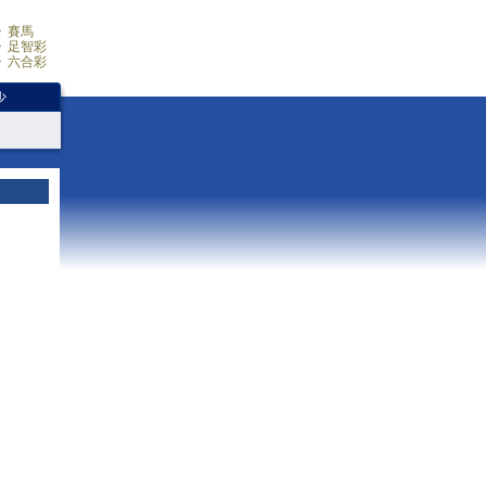
賽馬
足智彩
六合彩
少