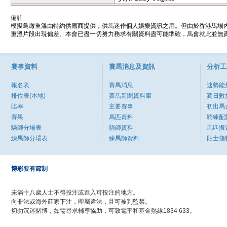
備註
模擬鳥瞰重溫由特約供應商提供，供馬迷作個人娛樂資訊之用。但由於香港馬場
重溫片段出現偏差。本會已盡一切努力務求有關資料盡可能準確，馬會就此並無責
賽事資料
賽馬消息及資訊
分析工
報名表
賽馬消息
速勢能
排位表(本地)
賽馬新聞資料庫
賽日數
賠率
主要賽事
初出馬
賽果
馬匹資料
騎練配
騎師分場表
騎師資料
馬匹搬
練馬師分場表
練馬師資料
貼士指
博彩要有節制
未滿十八歲人士不得投注或進入可投注的地方。
向非法或海外莊家下注，即屬違法，且可被判監禁。
切勿沉迷賭博，如需尋求輔導協助，可致電平和基金熱線1834 633。