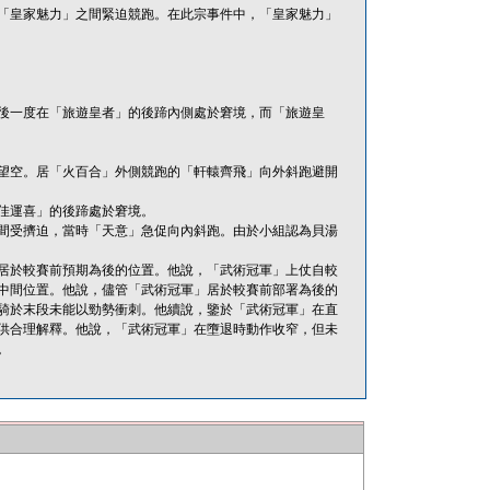
「皇家魅力」之間緊迫競跑。在此宗事件中，「皇家魅力」
後一度在「旅遊皇者」的後蹄內側處於窘境，而「旅遊皇
望空。居「火百合」外側競跑的「軒轅齊飛」向外斜跑避開
佳運喜」的後蹄處於窘境。
間受擠迫，當時「天意」急促向內斜跑。由於小組認為貝湯
居於較賽前預期為後的位置。他說，「武術冠軍」上仗自較
中間位置。他說，儘管「武術冠軍」居於較賽前部署為後的
騎於末段未能以勁勢衝刺。他續說，鑒於「武術冠軍」在直
供合理解釋。他說，「武術冠軍」在墮退時動作收窄，但未
。