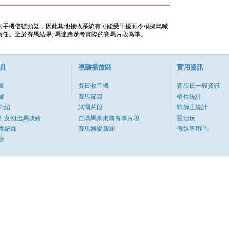
內手機信號頻繁，因此其他接收系統有可能受干擾而令模擬鳥瞰
任。至於賽馬結果, 馬迷應參考實際的賽馬片段為準。
具
視聽播放區
實用資訊
量
賽日收音機
賽馬日一般資訊
據
賽馬節目
檔位統計
介紹
試閘片段
騎師王統計
對及初岀馬成績
自購馬來港前賽事片段
靈活玩
遷紀錄
賽馬娛樂新聞
傳媒專用區
數