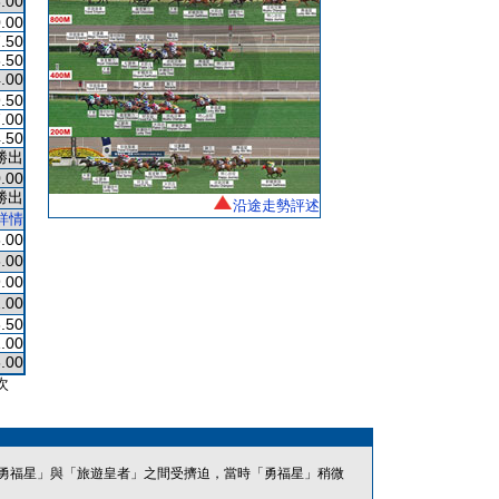
.00
.00
.50
.50
.00
.50
.00
.50
勝出
.00
勝出
沿途走勢評述
詳情
.00
.00
.00
.00
.50
.00
.00
次
勇福星」與「旅遊皇者」之間受擠迫，當時「勇福星」稍微