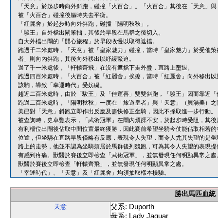
「天意」於起步時向外斜跑，碰撞「火百合」。「火百合」其後在「天意」與
被「火百合」碰撞後軀時失去平衡。
「紅麗舍」於起步時向外斜跑，碰撞「陽明秋秋」。
「駿王」自外檔出閘笨拙，其後於早段在馬群之後切入。
自大外檔出閘的「開心旅程」於早段收慢以取得遮擋。
跑過千二米處時，「天意」被「皇家魅力」碰撞，當時「皇家魅力」於受催策
者」則向內斜跑，其後向外移出以紓緩緊迫。
過了千一米處後，「軒轅齊飛」在沒有遮擋下走外疊，直路上墮退。
跑過四百米處時，「火百合」被「紅麗舍」挨擦，當時「紅麗舍」向外移出以
該駒，導致「幸運時代」受妨礙。
趨近二百米處時，由於「駿王」及「佳運喜」雙雙斜跑，「駿王」因而靠近「
跑過二百米處時，「陽明秋秋」一度在「旅遊皇者」與「天意」（貝湯美）之
美已對「天意」斜跑立即作出反應及盡快修正坐騎，因此不採取進一步行動。
被查詢時，史卓豐表示，「武術冠軍」在閘內煩躁不安，於起步時受阻，其後
有利檔位出閘後佔取中間位置最終獲勝，因此賽前希望坐騎今仗能佔取相若的
位置，但坐騎在直路早段僅略有反應，表現令人失望，而令人尤其失望的是坐
路上的走勢，他並不認為坐騎須居於馬群後列競跑，可為其令人失望的表現提
有感到疼痛。獸醫於賽後立即檢查「武術冠軍」，並無發現任何明顯異常之處
獸醫於賽後立即檢查「軒轅齊飛」，並無發現任何明顯異常之處。
「幸運時代」、「天意」及「紅麗舍」均須抽取樣本檢驗。
勝出馬匹血統
父系: Duporth
天意
母系: Lady Jaguar