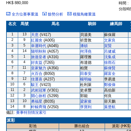
HK$ 880,000
時間 :
分段時間
全方位賽事重溫
餘勢分析
模擬鳥瞰重溫
名次
馬號
馬名
騎師
練馬師
1
13
天意
(V417)
貝湯美
蘇保羅
2
9
紅麗舍
(A005)
祈普敦
文家良
3
5
幸運時代
(A045)
潘頓
賀賢
4
14
陽明秋秋
(A057)
何澤堯
呂健威
5
1
旅遊皇者
(A316)
羅理雅
沈集成
6
4
好友益
(T265)
布達德
徐雨石
7
11
皇家魅力
(A356)
柏寶
蘇偉賢
8
7
火百合
(B050)
田泰安
羅富全
9
12
佳運喜
(A237)
楊明綸
李易達
10
6
駿王
(V423)
杜利萊
鄭俊偉
11
2
武術冠軍
(V301)
史卓豐
高伯新
12
3
開心旅程
(S299)
郭能
何良
13
10
勇福星
(B035)
梁家俊
容天鵬
14
8
軒轅齊飛
(V250)
李寶利
葉楚航
備註:
賽事特別情況索引
派彩
彩池
勝出組合
派彩 (HK$)