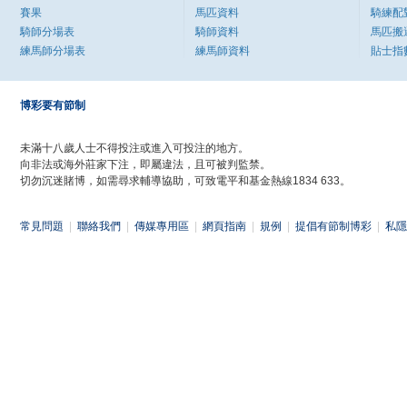
賽果
馬匹資料
騎練配
騎師分場表
騎師資料
馬匹搬
練馬師分場表
練馬師資料
貼士指
博彩要有節制
未滿十八歲人士不得投注或進入可投注的地方。
向非法或海外莊家下注，即屬違法，且可被判監禁。
切勿沉迷賭博，如需尋求輔導協助，可致電平和基金熱線1834 633。
常見問題
|
聯絡我們
|
傳媒專用區
|
網頁指南
|
規例
|
提倡有節制博彩
|
私隱