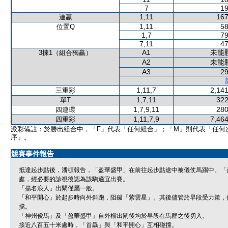
7
19
1,11
167
連贏
1,11
58
位置Q
1,7
79
7,11
47
A1
未能
3揀1（組合獨贏）
A2
未能
A3
29
1,11,7
2,141
三重彩
1,7,11
322
單T
1,7,9,11
280
四連環
1,11,7,9
7,464
四重彩
派彩備註：於勝出組合中，「F」代表「任何組合」；「M」則代表「任何
序」。
競賽事件報告
抵達起步點後，潘頓報告，「盈華盛甲」在前往起步點途中被儀仗馬踢中。「
處，經必要的診視後認為該駒適宜出賽。
「揚名浪人」出閘僅屬一般。
「和平開心」於起步時向外斜跑，阻礙「紫雲星」。其後儘管於早段受力策，
擋。
「神州俊馬」及「盈華盛甲」自外檔出閘後均於早段在馬群之後切入。
接近八百五十米處時，「首驫」與「和平開心」互相碰撞。