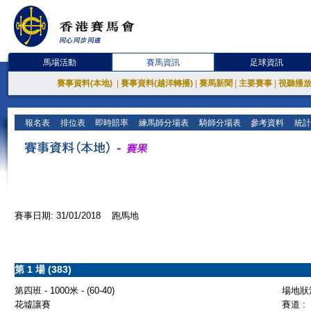
馬場活動
賽馬資訊
足球資訊
賽事資料(本地)
|
賽事資料(越洋轉播)
|
賽馬新聞
|
主要賽事
|
視聽播
報名表
排位表
即時賠率
練馬師分場表
騎師分場表
參考資料
統計
賽事日期: 31/01/2018 跑馬地
第 1 場 (383)
第四班 - 1000米 - (60-40)
場地狀況
花墟讓賽
賽道 :