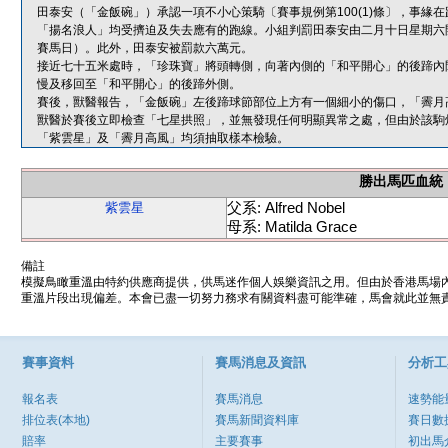
田泰安（「金飯碗」）承認一項不小心策騎〔賽事規例第100(1)條〕，事
「揚名浪人」均受擠迫及失去應有的跑線。小組判罰田泰安由二月十日星期六
賽馬日）。此外，田泰安被罰款六萬元。
接近七十五米處時，「珍珠寶」將頭轉側，向著內側的「和平開心」的後蹄內
慢及移回至「和平開心」的後蹄外側。
賽後，獸醫報告，「金飯碗」左後蹄球節部位上方有一個細小的傷口，「霽月
獸醫於賽後立即檢查「七星拱照」，並無發現任何明顯異常之處，但由於該駒
「紫雲星」及「霽月高風」均須抽取樣本檢驗。
勝出馬匹血統
父系: Alfred Nobel
紫雲星
母系: Matilda Grace
備註
模擬鳥瞰重溫由特約供應商提供，供馬迷作個人娛樂資訊之用。但由於香港馬場
重溫片段出現偏差。本會已盡一切努力務求有關資料盡可能準確，馬會就此並無責
賽事資料
賽馬消息及資訊
分析工
報名表
賽馬消息
速勢能
排位表(本地)
賽馬新聞資料庫
賽日數
賠率
主要賽事
初出馬