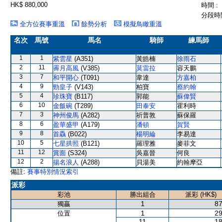
HK$ 880,000
時間 :
分段時間
全方位賽事重溫
餘勢分析
模擬鳥瞰重溫
名次
馬號
馬名
騎師
練馬師
1
1
紫雲星
(A351)
黃皓楠
徐雨石
2
11
霽月高風
(V385)
莫雷拉
容天鵬
3
7
和平開心
(T091)
韋達
方嘉柏
4
9
勁皇子
(V143)
柏寶
蔡約翰
5
4
珍珠寶
(B117)
郭能
蘇偉賢
6
10
金飯碗
(T289)
田泰安
霍利時
7
3
神州俊馬
(A282)
祈普敦
蘇保羅
8
6
盈華盛甲
(A179)
潘頓
賀賢
9
8
首驫
(B022)
楊明綸
李易達
10
5
七星拱照
(B121)
羅理雅
麥菲文
11
12
賞面
(S324)
吳嘉晉
何良
12
2
揚名浪人
(A288)
貝湯美
約翰摩亞
備註:
賽事特別情況索引
派彩
彩池
勝出組合
派彩 (HK$)
1
87
獨贏
1
29
位置
11
18