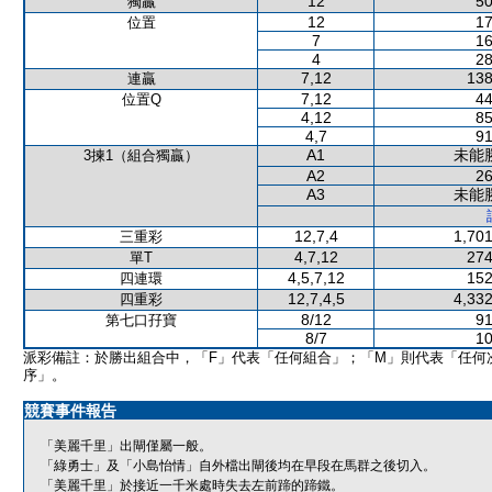
12
50
獨贏
12
17
位置
7
16
4
28
7,12
138
連贏
7,12
44
位置Q
4,12
85
4,7
91
A1
未能
3揀1（組合獨贏）
A2
26
A3
未能
12,7,4
1,701
三重彩
4,7,12
274
單T
4,5,7,12
152
四連環
12,7,4,5
4,332
四重彩
8/12
91
第七口孖寶
8/7
10
派彩備註：於勝出組合中，「F」代表「任何組合」；「M」則代表「任何
序」。
競賽事件報告
「美麗千里」出閘僅屬一般。
「綠勇士」及「小島怡情」自外檔出閘後均在早段在馬群之後切入。
「美麗千里」於接近一千米處時失去左前蹄的蹄鐵。