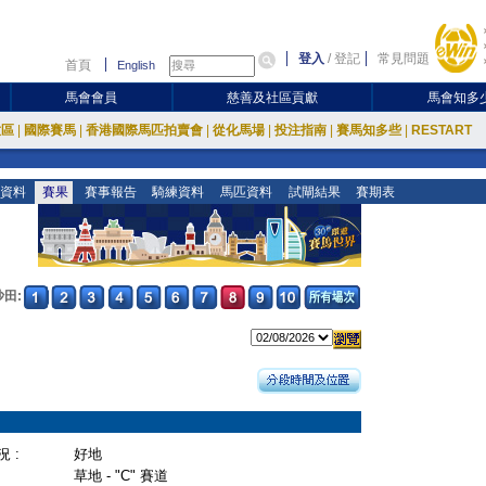
登入
/
登記
常見問題
首頁
English
馬會會員
慈善及社區貢獻
馬會知多
放區
|
國際賽馬
|
香港國際馬匹拍賣會
|
從化馬場
|
投注指南
|
賽馬知多些
|
RESTART
資料
賽果
賽事報告
騎練資料
馬匹資料
試閘結果
賽期表
沙田:
 :
好地
草地 - "C" 賽道