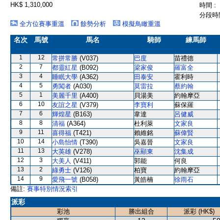
HK$ 1,310,000
時間 :
分段時間
全方位賽事重溫
餘勢分析
模擬鳥瞰重溫
名次
馬號
馬名
騎師
練馬師
1
12
常拼常勝
(V037)
巴度
苗禮德
2
7
都靈紅星
(B092)
梁家俊
羅富全
3
4
睡眠大學
(A362)
田泰安
霍利時
4
5
勇闖者
(A030)
莫雷拉
蔡約翰
5
1
美麗千里
(A400)
貝湯美
約翰摩亞
6
10
友誼之星
(V379)
李寶利
蘇保羅
7
6
輝煌星
(B163)
韋達
呂健威
8
8
清福
(A364)
杜利萊
文家良
9
11
喜得福
(T421)
賴維銘
蘇偉賢
10
14
小島怡情
(T390)
吳嘉晉
文家良
11
13
大英雄
(V278)
巫顯東
沈集成
12
3
大美人
(V411)
郭能
何良
13
2
綠勇士
(V126)
柏寶
約翰摩亞
14
9
愛飛一號
(B058)
黃皓楠
徐雨石
備註:
賽事特別情況索引
派彩
彩池
勝出組合
派彩 (HK$)