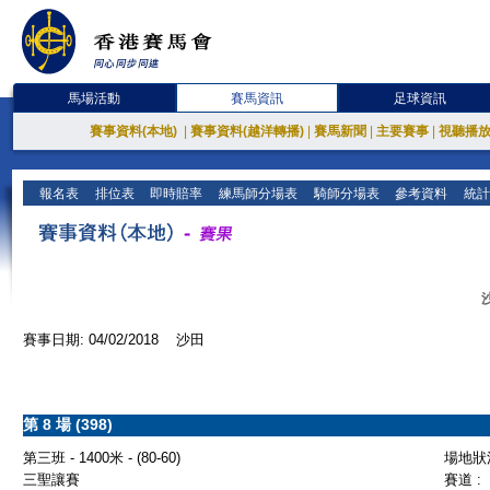
馬場活動
賽馬資訊
足球資訊
賽事資料(本地)
|
賽事資料(越洋轉播)
|
賽馬新聞
|
主要賽事
|
視聽播
報名表
排位表
即時賠率
練馬師分場表
騎師分場表
參考資料
統計
賽事日期: 04/02/2018 沙田
第 8 場 (398)
第三班 - 1400米 - (80-60)
場地狀況
三聖讓賽
賽道 :