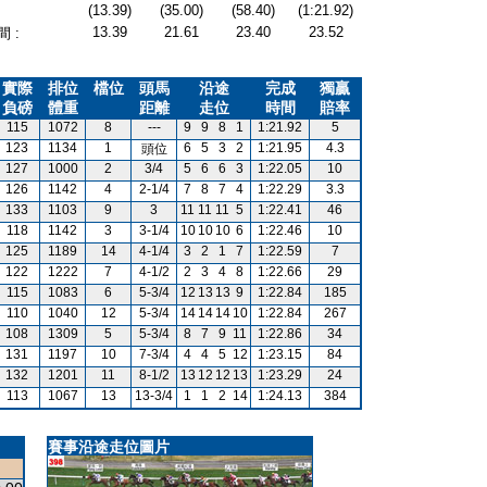
(13.39)
(35.00)
(58.40)
(1:21.92)
13.39
21.61
23.40
23.52
 :
實際
排位
檔位
頭馬
沿途
完成
獨贏
負磅
體重
距離
走位
時間
賠率
115
1072
8
---
9
9
8
1
1:21.92
5
123
1134
1
6
5
3
2
1:21.95
4.3
頭位
127
1000
2
3/4
5
6
6
3
1:22.05
10
126
1142
4
2-1/4
7
8
7
4
1:22.29
3.3
133
1103
9
3
11
11
11
5
1:22.41
46
118
1142
3
3-1/4
10
10
10
6
1:22.46
10
125
1189
14
4-1/4
3
2
1
7
1:22.59
7
122
1222
7
4-1/2
2
3
4
8
1:22.66
29
115
1083
6
5-3/4
12
13
13
9
1:22.84
185
110
1040
12
5-3/4
14
14
14
10
1:22.84
267
108
1309
5
5-3/4
8
7
9
11
1:22.86
34
131
1197
10
7-3/4
4
4
5
12
1:23.15
84
132
1201
11
8-1/2
13
12
12
13
1:23.29
24
113
1067
13
13-3/4
1
1
2
14
1:24.13
384
賽事沿途走位圖片