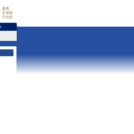
賽馬
足智彩
六合彩
少