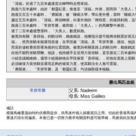
「清福」於過了九百米處後首次轉彎時走勢笨拙。
跑過六百米處時，由於「都靈紅星」推進至「清福」外側，因而與「大美人」
跑過五百五十米處時，「勇闖者」被「睡眠大學」帶出更外疊，當時「睡眠大
趨近五百米處時，「清福」將頭轉側，向著外側的「輝煌星」的後蹄斜跑，這
跑過三百米處時，「常拼常勝」被郭能（「大美人」）的馬鞭撃中鼻部。
過了二百米處後墮退時，「大美人」數度斜跑。
被查詢有關「喜得福」的騎法時，賴維銘說，他獲指示盡可能將坐騎置於第五
福」，然而坐騎未能展現前速，在早段被「清福」及「常拼常勝」過頭。他說
而居於遠較賽前部署為後的位置競跑。被查詢有關直路上的騎法時，賴維銘說
此他不願對坐騎用鞭。他說，他持續手足並用力策坐騎，直至接近二百米處時
小組告誡賴維銘，儘管小組接納他在早段催策「喜得福」，但他在直路上策騎
必須確保力策坐騎並展現足夠的催策力度，使其騎法令人無可置疑。
「勇闖者」、「常拼常勝」及「都靈紅星」均須抽取樣本檢驗。
勝出馬匹血統
父系: Nadeem
常拼常勝
母系: Miss Galileo
備註
模擬鳥瞰重溫由特約供應商提供，供馬迷作個人娛樂資訊之用。但由於香港馬場
重溫片段出現偏差。本會已盡一切努力務求有關資料盡可能準確，馬會就此並無責