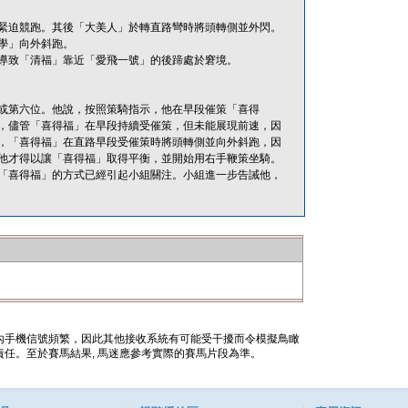
緊迫競跑。其後「大美人」於轉直路彎時將頭轉側並外閃。
學」向外斜跑。
導致「清福」靠近「愛飛一號」的後蹄處於窘境。
或第六位。他說，按照策騎指示，他在早段催策「喜得
，儘管「喜得福」在早段持續受催策，但未能展現前速，因
，「喜得福」在直路早段受催策時將頭轉側並向外斜跑，因
他才得以讓「喜得福」取得平衡，並開始用右手鞭策坐騎。
「喜得福」的方式已經引起小組關注。小組進一步告誡他，
內手機信號頻繁，因此其他接收系統有可能受干擾而令模擬鳥瞰
任。至於賽馬結果, 馬迷應參考實際的賽馬片段為準。