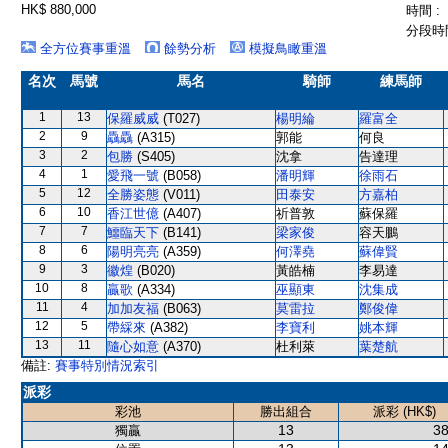
HK$ 880,000
時間 :
分段時間
全方位賽事重溫
餘勢分析
模擬鳥瞰重溫
名次
馬號
馬名
騎師
練馬師
1
13
保羅威威
(T027)
楊明綸
羅富全
2
9
驫驫
(A315)
郭能
何良
3
2
包勝
(S405)
沈拿
告達理
4
1
愛飛一號
(B058)
潘明輝
徐雨石
5
12
全勝姿態
(V011)
田泰安
方嘉柏
6
10
香江世億
(A407)
祈普敦
蘇保羅
7
7
鱷臨天下
(B141)
梁家俊
容天鵬
8
6
陽明亮亮
(A359)
何澤堯
蘇偉賢
9
3
徽煌
(B020)
黃皓楠
李易達
10
8
贏歌
(A334)
巫顯東
沈集成
11
4
加加友福
(B063)
莫雷拉
鄭俊偉
12
5
帶綵來
(A382)
李寶利
姚本輝
13
11
隨心如意
(A370)
杜利萊
葉楚航
備註:
賽事特別情況索引
派彩
彩池
勝出組合
派彩 (HK$)
13
38
獨贏