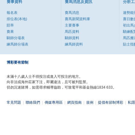
賽事資料
賽馬消息及資訊
分析工
報名表
賽馬消息
速勢能
排位表(本地)
賽馬新聞資料庫
賽日數
賠率
主要賽事
初出馬
賽果
馬匹資料
騎練配
騎師分場表
騎師資料
馬匹搬
練馬師分場表
練馬師資料
貼士指
博彩要有節制
未滿十八歲人士不得投注或進入可投注的地方。
向非法或海外莊家下注，即屬違法，且可被判監禁。
切勿沉迷賭博，如需尋求輔導協助，可致電平和基金熱線1834 633。
常見問題
|
聯絡我們
|
傳媒專用區
|
網頁指南
|
規例
|
提倡有節制博彩
|
私隱