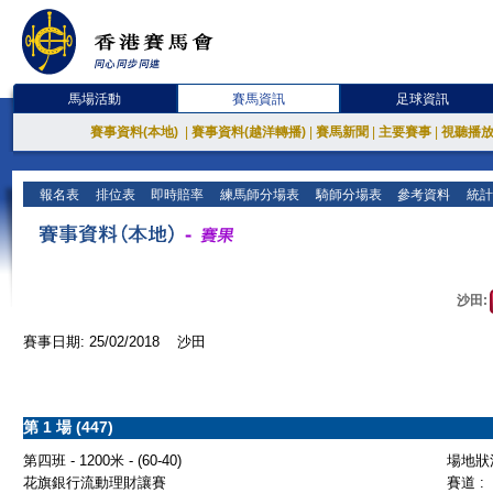
馬場活動
賽馬資訊
足球資訊
賽事資料(本地)
|
賽事資料(越洋轉播)
|
賽馬新聞
|
主要賽事
|
視聽播
報名表
排位表
即時賠率
練馬師分場表
騎師分場表
參考資料
統計
沙田:
賽事日期: 25/02/2018 沙田
第 1 場 (447)
第四班 - 1200米 - (60-40)
場地狀況
花旗銀行流動理財讓賽
賽道 :