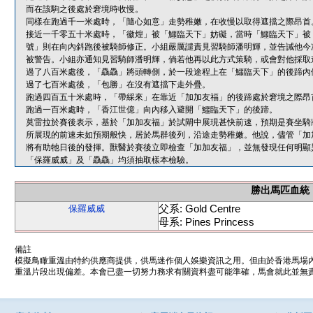
而在該駒之後處於窘境時收慢。
同樣在跑過千一米處時，「隨心如意」走勢稚嫩，在收慢以取得遮擋之際昂首
接近一千零五十米處時，「徽煌」被「鱷臨天下」妨礙，當時「鱷臨天下」被
號」則在向內斜跑後被騎師修正。小組嚴厲譴責見習騎師潘明輝，並告誡他今
被警告。小組亦通知見習騎師潘明輝，倘若他再以此方式策騎，或會對他採取
過了八百米處後，「驫驫」將頭轉側，於一段途程上在「鱷臨天下」的後蹄內
過了七百米處後，「包勝」在沒有遮擋下走外疊。
跑過四百五十米處時，「帶綵來」在靠近「加加友福」的後蹄處於窘境之際昂
跑過一百米處時，「香江世億」向內移入避開「鱷臨天下」的後蹄。
莫雷拉於賽後表示，基於「加加友福」於試閘中展現甚快前速，預期是賽坐騎
所展現的前速未如預期般快，居於馬群後列，沿途走勢稚嫩。他說，儘管「加
將有助牠日後的發揮。獸醫於賽後立即檢查「加加友福」，並無發現任何明顯
「保羅威威」及「驫驫」均須抽取樣本檢驗。
勝出馬匹血統
父系: Gold Centre
保羅威威
母系: Pines Princess
備註
模擬鳥瞰重溫由特約供應商提供，供馬迷作個人娛樂資訊之用。但由於香港馬場
重溫片段出現偏差。本會已盡一切努力務求有關資料盡可能準確，馬會就此並無責