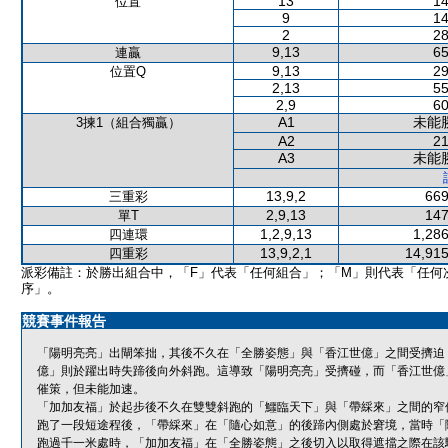
13
14
位置
9
14
2
28
9,13
65
連贏
9,13
29
位置Q
2,13
55
2,9
60
A1
未能
3揀1（組合獨贏）
A2
21
A3
未能
13,9,2
669
三重彩
2,9,13
147
單T
1,2,9,13
1,286
四連環
13,9,2,1
14,915
四重彩
派彩備註：於勝出組合中，「F」代表「任何組合」；「M」則代表「任何
序」。
競賽事件報告
「陽明亮亮」出閘笨拙，其後不久在「全勝姿態」與「香江世億」之間受擠迫
億」則於躍出時失蹄後向外斜跑。這導致「陽明亮亮」受擠碰，而「香江世億
催策，但未能加速。
「加加友福」於起步後不久在雙雙斜跑的「鱷臨天下」與「帶綵來」之間的窄
跑了一段短途程後，「帶綵來」在「隨心如意」的後蹄內側處於窘境，當時「
跑過千一米處時，「加加友福」在「全勝姿態」之後切入以取得遮擋之際在該