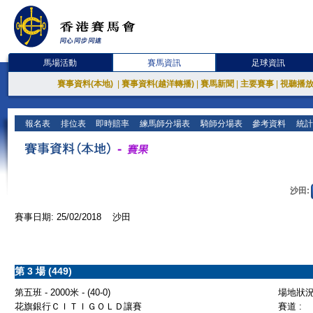
馬場活動
賽馬資訊
足球資訊
賽事資料(本地)
|
賽事資料(越洋轉播)
|
賽馬新聞
|
主要賽事
|
視聽播
報名表
排位表
即時賠率
練馬師分場表
騎師分場表
參考資料
統計
沙田:
賽事日期: 25/02/2018 沙田
第 3 場 (449)
第五班 - 2000米 - (40-0)
場地狀況 
花旗銀行ＣＩＴＩＧＯＬＤ讓賽
賽道 :