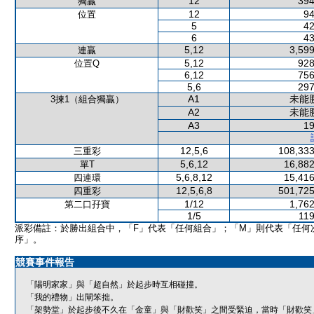
12
394
獨贏
12
94
位置
5
42
6
43
5,12
3,599
連贏
5,12
928
位置Q
6,12
756
5,6
297
A1
未能
3揀1（組合獨贏）
A2
未能
A3
19
12,5,6
108,333
三重彩
5,6,12
16,882
單T
5,6,8,12
15,416
四連環
12,5,6,8
501,725
四重彩
1/12
1,762
第二口孖寶
1/5
119
派彩備註：於勝出組合中，「F」代表「任何組合」；「M」則代表「任何
序」。
競賽事件報告
「陽明家家」與「超自然」於起步時互相碰撞。
「我的禮物」出閘笨拙。
「架勢堂」於起步後不久在「金童」與「財歡笑」之間受緊迫，當時「財歡笑