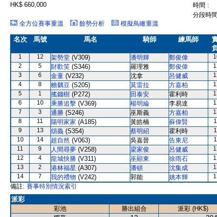
HK$ 660,000
時間 :
分段時間 
全方位賽事重溫
餘勢分析
模擬鳥瞰重溫
名次
馬號
馬名
騎師
練馬師
1
12
1
架勢堂
(V309)
潘明輝
鄭俊偉
2
5
1
財歡笑
(S346)
羅理雅
鄭俊偉
3
6
1
金童
(V232)
沈拿
呂健威
4
8
1
糖黐豆
(S205)
莫雷拉
方嘉柏
5
1
1
搖錢樹
(P272)
田泰安
霍利時
6
10
1
乘勝追擊
(V369)
楊明綸
李易達
7
3
1
通勝
(S246)
巫斯義
方嘉柏
8
11
1
陽明家家
(A185)
黃皓楠
蘇偉賢
9
13
1
頌義
(S354)
蔡明紹
霍利時
10
14
1
超自然
(V063)
吳嘉晉
告東尼
11
9
1
人間尋夢
(V258)
梁家俊
呂健威
12
4
1
龍城快勝
(V311)
巫顯東
徐雨石
13
2
1
港林福星
(A307)
潘頓
沈集成
14
7
1
我的禮物
(V242)
郭能
姚本輝
備註:
賽事特別情況索引
派彩
彩池
勝出組合
派彩 (HK$)