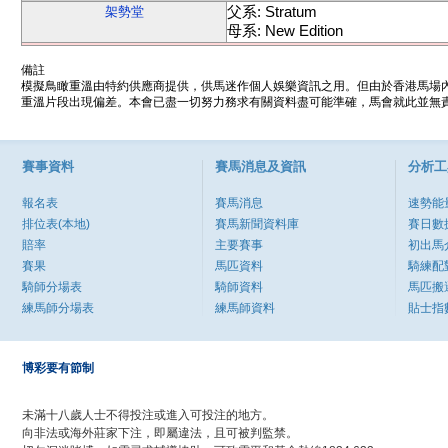
父系: Stratum
架勢堂
母系: New Edition
備註
模擬鳥瞰重溫由特約供應商提供，供馬迷作個人娛樂資訊之用。但由於香港馬場
重溫片段出現偏差。本會已盡一切努力務求有關資料盡可能準確，馬會就此並無責
賽事資料
賽馬消息及資訊
分析工
報名表
賽馬消息
速勢能
排位表(本地)
賽馬新聞資料庫
賽日數
賠率
主要賽事
初出馬
賽果
馬匹資料
騎練配
騎師分場表
騎師資料
馬匹搬
練馬師分場表
練馬師資料
貼士指
博彩要有節制
未滿十八歲人士不得投注或進入可投注的地方。
向非法或海外莊家下注，即屬違法，且可被判監禁。