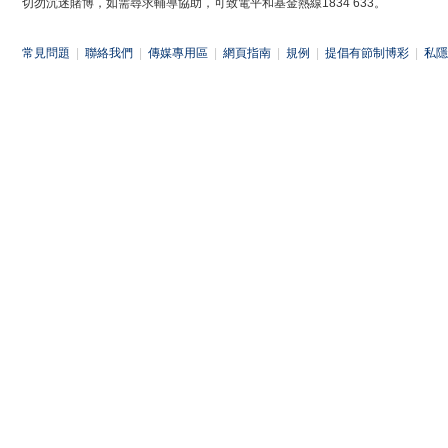
切勿沉迷賭博，如需尋求輔導協助，可致電平和基金熱線1834 633。
常見問題
|
聯絡我們
|
傳媒專用區
|
網頁指南
|
規例
|
提倡有節制博彩
|
私隱