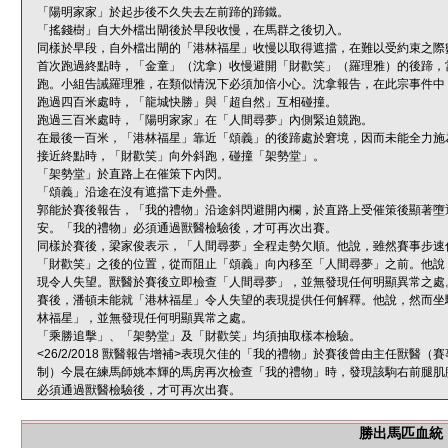
「陽明家家」於起步後不久失去左前蹄的蹄鐵。
「搖錢樹」自大外檔出閘後於早段收慢，在馬群之後切入。
同樣於早段，自外檔出閘的「港林福星」收慢以取得遮擋，在難以受約束之際
首次跑過終點時，「金童」（沈拿）收慢避開「財歡笑」（羅理雅）的後蹄，
跑。小組告誡羅理雅，在類似情況下必須加倍小心。沈拿報告，在此宗事件中
跑過四百米處時，「龍城快勝」與「超自然」互相碰撞。
跑過三百米處時，「陽明家家」在「人間尋夢」內側緊迫競跑。
在最後一百米，「港林福星」靠近「頌義」的後蹄處於窘境，因而未能全力施
接近終點時，「財歡笑」向外斜跑，碰撞「架勢堂」。
「架勢堂」於直路上在催策下內閃。
「頌義」沿途在沒有遮擋下走外疊。
郭能於賽後報告，「我的禮物」沿途斜閃避開內欄，於直路上受催策後顯著墮
安。「我的禮物」必須通過獸醫檢驗後，才可再次出賽。
同樣於賽後，梁家俊表示，「人間尋夢」全程走勢欠順。他說，雖然賽事步速
「財歡笑」之後的位置，從而阻止「頌義」向內移至「人間尋夢」之前。他說
現令人失望。獸醫於賽後立即檢查「人間尋夢」，並無發現任何明顯異常之處
賽後，潘頓未能就「港林福星」令人失望的表現提供任何解釋。他說，然而坐
林福星」，並無發現任何明顯異常之處。
「乘勝追擊」、「架勢堂」及「財歡笑」均須抽取樣本檢驗。
<26/2/2018 獸醫報告增補>表現欠佳的「我的禮物」於賽後曾由主任獸
制）今晨在練馬師姚本輝的馬房再次檢查「我的禮物」時，發現該駒右前腿肌
必須通過獸醫檢驗後，才可再次出賽。
勝出馬匹血統