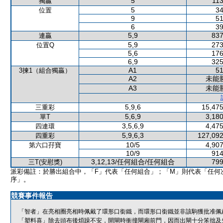
5
113
獨贏
5
34
位置
9
51
6
39
5,9
837
連贏
5,9
273
位置Q
5,6
176
6,9
325
A1
51
3揀1（組合獨贏）
A2
未能
A3
未能
5,9,6
15,475
三重彩
5,6,9
3,180
單T
3,5,6,9
4,475
四連環
5,9,6,3
127,092
四重彩
10/5
4,907
第六口孖寶
10/9
914
3,12,13/任何組合/任何組合
799
三T(安慰獎)
派彩備註：於勝出組合中，「F」代表「任何組合」；「M」則代表「任何
序」。
競賽事件報告
「智者」在亮相圈亮相時佩戴了環形口銜鐵，而環形口銜鐵並非該駒獲批准佩
「塑料喜」除去頭布後煩躁不安，開閘時衝撞閘廂前門，因而出閘十分笨拙及