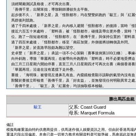
須經閘廂測試及格後，才可再次出賽。
「善傳千里」出閘笨拙，導致騎師潘頓失去平衡。
起步後不久，「新界之星」及「怪獸都市」均在雙雙斜跑的「駿王」與「紅麗
馬群後列競跑。
過了千四米處後，「新界之星」向內移入避開「怪獸都市」的後蹄，當時「怪
接近六百五十米處時，「塑料喜」被「怪獸都市」碰撞及帶出更外疊，當時「
位。跑了一段短途程後，「怪獸都市」在「善傳千里」與保持位置的「塑料喜
過了四百米處後，「怪獸都市」移至「南莊加寶」外側後將頭轉側及外閃。
「新界之星」於直路早段頗為難以望空。
史卓豐（「新界之星」）承認一項不小心策騎〔賽事規例第100(1)條〕，
向外斜跑，導致「華麗再現」在被帶向外跑壓向「塑料喜」時不必要地受擠迫
由三月三日星期六開始停賽，直至三月八日星期四才可再次出賽（兩個香港賽
「華麗再現」沿途在沒有遮擋下走外疊。
賽後，「海明珠」被發現左邊鼻孔有血。內窺鏡檢查顯示該駒的氣管內沒有血
獸醫於賽後立即檢查「善傳千里」及「好友益」，並無發現任何明顯異常之處
「善傳千里」、「駿王」及「紅麗舍」均須抽取樣本檢驗。
勝出馬匹血統
父系: Coast Guard
駿王
母系: Marquet Formula
備註
模擬鳥瞰重溫由特約供應商提供，供馬迷作個人娛樂資訊之用。但由於香港馬場
重溫片段出現偏差。本會已盡一切努力務求有關資料盡可能準確，馬會就此並無責