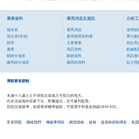
賽事資料
賽馬消息及資訊
分析工
報名表
賽馬消息
速勢能
排位表(本地)
賽馬新聞資料庫
賽日數
賠率
主要賽事
初出馬
賽果
馬匹資料
騎練配
騎師分場表
騎師資料
馬匹搬
練馬師分場表
練馬師資料
貼士指
博彩要有節制
未滿十八歲人士不得投注或進入可投注的地方。
向非法或海外莊家下注，即屬違法，且可被判監禁。
切勿沉迷賭博，如需尋求輔導協助，可致電平和基金熱線1834 633。
常見問題
|
聯絡我們
|
傳媒專用區
|
網頁指南
|
規例
|
提倡有節制博彩
|
私隱