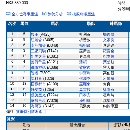
HK$ 880,000
時間 :
分段時間
全方位賽事重溫
餘勢分析
模擬鳥瞰重溫
名次
馬號
馬名
騎師
練馬師
1
5
駿王
(V423)
杜利萊
鄭俊偉
2
9
紅麗舍
(A005)
祈普敦
文家良
3
6
南莊加寶
(B048)
楊明綸
李易達
4
3
三思飛駒
(T142)
巫斯義
羅富全
5
12
新界之星
(A081)
史卓豐
姚本輝
6
4
善傳千里
(A121)
潘頓
葉楚航
7
2
都市神話
(A086)
梁家俊
容天鵬
8
7
智者
(P309)
李寶利
高伯新
9
11
塑料喜
(T326)
何澤堯
呂健威
10
13
怪獸都市
(A190)
巫顯東
何良
11
8
好友益
(T265)
莫雷拉
徐雨石
12
14
凱旋星光
(T224)
田泰安
霍利時
13
1
華麗再現
(V326)
潘明輝
沈集成
14
10
海明珠
(B142)
貝湯美
約翰摩亞
備註:
賽事特別情況索引
派彩
彩池
勝出組合
派彩 (HK$