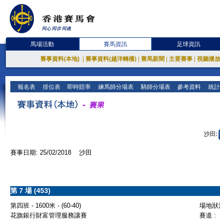
馬場活動
賽馬資訊
足球資訊
賽事資料(本地)
|
賽事資料(越洋轉播)
|
賽馬新聞
|
主要賽事
|
視聽播
報名表
排位表
即時賠率
練馬師分場表
騎師分場表
參考資料
統計
沙田:
賽事日期: 25/02/2018 沙田
第 7 場 (453)
第四班 - 1600米 - (60-40)
場地狀況
花旗銀行財富管理服務讓賽
賽道 :