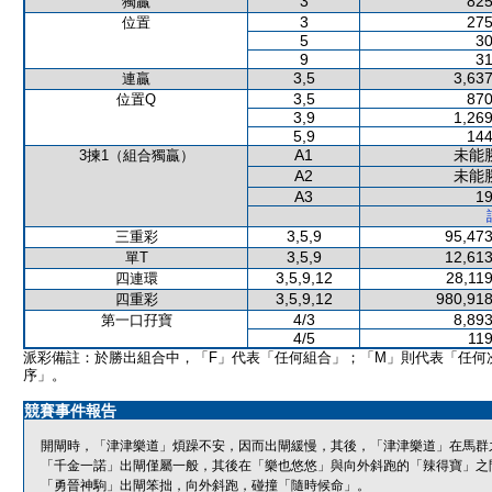
3
825
獨贏
3
275
位置
5
30
9
31
3,5
3,637
連贏
3,5
870
位置Q
3,9
1,269
5,9
144
A1
未能
3揀1（組合獨贏）
A2
未能
A3
19
3,5,9
95,473
三重彩
3,5,9
12,613
單T
3,5,9,12
28,119
四連環
3,5,9,12
980,918
四重彩
4/3
8,893
第一口孖寶
4/5
119
派彩備註：於勝出組合中，「F」代表「任何組合」；「M」則代表「任何
序」。
競賽事件報告
開閘時，「津津樂道」煩躁不安，因而出閘緩慢，其後，「津津樂道」在馬群
「千金一諾」出閘僅屬一般，其後在「樂也悠悠」與向外斜跑的「辣得寶」之
「勇晉神駒」出閘笨拙，向外斜跑，碰撞「隨時候命」。