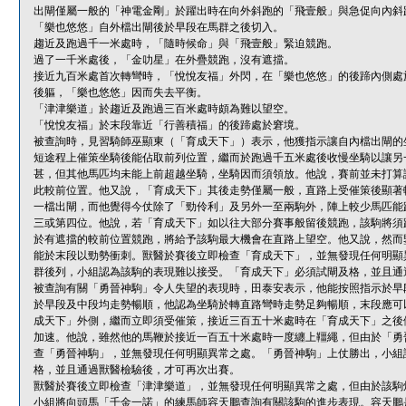
出閘僅屬一般的「神電金剛」於躍出時在向外斜跑的「飛壹般」與急促向內斜
「樂也悠悠」自外檔出閘後於早段在馬群之後切入。
趨近及跑過千一米處時，「隨時候命」與「飛壹般」緊迫競跑。
過了一千米處後，「金叻星」在外疊競跑，沒有遮擋。
接近九百米處首次轉彎時，「悅悅友福」外閃，在「樂也悠悠」的後蹄內側處
後軀，「樂也悠悠」因而失去平衡。
「津津樂道」於趨近及跑過三百米處時頗為難以望空。
「悅悅友福」於末段靠近「行善積福」的後蹄處於窘境。
被查詢時，見習騎師巫顯東（「育成天下」）表示，他獲指示讓自內檔出閘的
短途程上催策坐騎後能佔取前列位置，繼而於跑過千五米處後收慢坐騎以讓另
甚，但其他馬匹均未能上前超越坐騎，坐騎因而須領放。他說，賽前並未打算
此較前位置。他又說，「育成天下」其後走勢僅屬一般，直路上受催策後顯著
一檔出閘，而他覺得今仗除了「勁伶利」及另外一至兩駒外，陣上較少馬匹能
三或第四位。他說，若「育成天下」如以往大部分賽事般留後競跑，該駒將須
於有遮擋的較前位置競跑，將給予該駒最大機會在直路上望空。他又說，然而
能於末段以勁勢衝刺。獸醫於賽後立即檢查「育成天下」，並無發現任何明顯
群後列，小組認為該駒的表現難以接受。「育成天下」必須試閘及格，並且通
被查詢有關「勇晉神駒」令人失望的表現時，田泰安表示，他能按照指示於早
於早段及中段均走勢暢順，他認為坐騎於轉直路彎時走勢足夠暢順，末段應可
成天下」外側，繼而立即須受催策，接近三百五十米處時在「育成天下」之後
加速。他說，雖然他的馬鞭於接近一百五十米處時一度纏上韁繩，但由於「勇
查「勇晉神駒」，並無發現任何明顯異常之處。「勇晉神駒」上仗勝出，小組
格，並且通過獸醫檢驗後，才可再次出賽。
獸醫於賽後立即檢查「津津樂道」，並無發現任何明顯異常之處，但由於該駒
小組將向頭馬「千金一諾」的練馬師容天鵬查詢有關該駒的進步表現。容天鵬