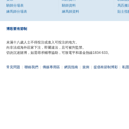
騎師分場表
騎師資料
馬匹搬
練馬師分場表
練馬師資料
貼士指
博彩要有節制
未滿十八歲人士不得投注或進入可投注的地方。
向非法或海外莊家下注，即屬違法，且可被判監禁。
切勿沉迷賭博，如需尋求輔導協助，可致電平和基金熱線1834 633。
常見問題
|
聯絡我們
|
傳媒專用區
|
網頁指南
|
規例
|
提倡有節制博彩
|
私隱