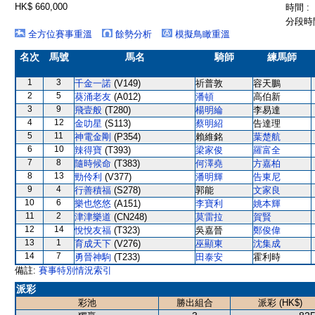
HK$ 660,000
時間 :
分段時間
全方位賽事重溫
餘勢分析
模擬鳥瞰重溫
名次
馬號
馬名
騎師
練馬師
1
3
千金一諾
(V149)
祈普敦
容天鵬
2
5
葵涌老友
(A012)
潘頓
高伯新
3
9
飛壹般
(T280)
楊明綸
李易達
4
12
金叻星
(S113)
蔡明紹
告達理
5
11
神電金剛
(P354)
賴維銘
葉楚航
6
10
辣得寶
(T393)
梁家俊
羅富全
7
8
隨時候命
(T383)
何澤堯
方嘉柏
8
13
勁伶利
(V377)
潘明輝
告東尼
9
4
行善積福
(S278)
郭能
文家良
10
6
樂也悠悠
(A151)
李寶利
姚本輝
11
2
津津樂道
(CN248)
莫雷拉
賀賢
12
14
悅悅友福
(T323)
吳嘉晉
鄭俊偉
13
1
育成天下
(V276)
巫顯東
沈集成
14
7
勇晉神駒
(T233)
田泰安
霍利時
備註:
賽事特別情況索引
派彩
彩池
勝出組合
派彩 (HK$)