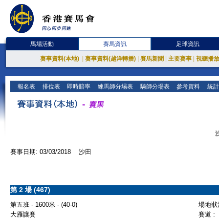
馬場活動
賽馬資訊
足球資訊
賽事資料(本地)
|
賽事資料(越洋轉播)
|
賽馬新聞
|
主要賽事
|
視聽播
報名表
排位表
即時賠率
練馬師分場表
騎師分場表
參考資料
統計
賽事日期: 03/03/2018 沙田
第 2 場 (467)
第五班 - 1600米 - (40-0)
場地狀況
大雁讓賽
賽道 :