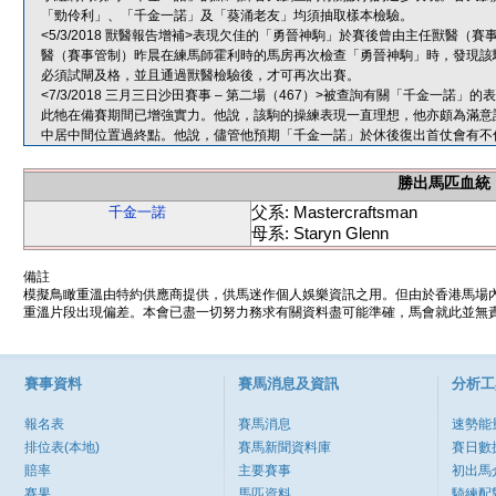
「勁伶利」、「千金一諾」及「葵涌老友」均須抽取樣本檢驗。
<5/3/2018 獸醫報告增補>表現欠佳的「勇晉神駒」於賽後曾由主任獸醫
醫（賽事管制）昨晨在練馬師霍利時的馬房再次檢查「勇晉神駒」時，發現該
必須試閘及格，並且通過獸醫檢驗後，才可再次出賽。
<7/3/2018 三月三日沙田賽事 – 第二場（467）>被查詢有關「千金一
此牠在備賽期間已增強實力。他說，該駒的操練表現一直理想，他亦頗為滿意該
中居中間位置過終點。他說，儘管他預期「千金一諾」於休後復出首仗會有不
勝出馬匹血統
父系: Mastercraftsman
千金一諾
母系: Staryn Glenn
備註
模擬鳥瞰重溫由特約供應商提供，供馬迷作個人娛樂資訊之用。但由於香港馬場
重溫片段出現偏差。本會已盡一切努力務求有關資料盡可能準確，馬會就此並無責
賽事資料
賽馬消息及資訊
分析工
報名表
賽馬消息
速勢能
排位表(本地)
賽馬新聞資料庫
賽日數
賠率
主要賽事
初出馬
賽果
馬匹資料
騎練配