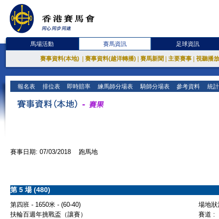
馬場活動
賽馬資訊
足球資訊
賽事資料(本地)
|
賽事資料(越洋轉播)
|
賽馬新聞
|
主要賽事
|
視聽播
報名表
排位表
即時賠率
練馬師分場表
騎師分場表
參考資料
統計
賽事日期: 07/03/2018 跑馬地
第 5 場 (480)
第四班 - 1650米 - (60-40)
場地狀況
扶輪百週年挑戰盃（讓賽）
賽道 :