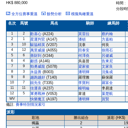
HK$ 880,000
時間 :
分段時間
全方位賽事重溫
餘勢分析
模擬鳥瞰重溫
名次
馬號
馬名
騎師
練馬師
1
2
歡喜心
(A224)
莫雷拉
蔡約翰
2
1
星運判官
(A147)
潘頓
方嘉柏
3
10
駿協精英
(V207)
沈拿
何良
4
12
萬里威揚
(A055)
田泰安
徐雨石
5
6
善財到
(V244)
何澤堯
呂健威
6
4
獻惑
(A146)
吳嘉晉
告東尼
7
9
勁勇威龍
(S078)
梁家俊
文家良
8
3
永益善
(B003)
潘明輝
沈集成
9
8
越跑越好
(T140)
羅理雅
蘇保羅
10
7
靚先生
(T335)
李寶利
羅富全
11
11
佳運喜
(A237)
楊明綸
李易達
12
5
軍勇戰神
(V053)
韋達
葉楚航
WV
快樂魔王
(A197)
潘明輝
賀賢
備註:
賽事特別情況索引
派彩
彩池
勝出組合
派彩 (HK$)
2
19
獨贏