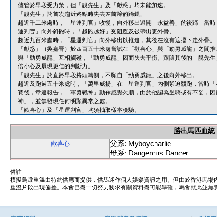
儘管於早段受力策，但「靚先生」及「獻惑」均未能加速。
「靚先生」於首次趨近終點時失去左前蹄的蹄鐵。
趨近千二米處時，「星運判官」收慢，向外移出避開「永益善」的後蹄，當時
運判官」向外斜跑時，「越跑越好」受阻礙及被帶出更外疊。
趨近九百米處時，「星運判官」向外移出以推進，其後在沒有遮擋下走外疊。
「獻惑」（吳嘉晉）於四百五十米處嘗試在「歡喜心」與「勁勇威龍」之間推
與「勁勇威龍」互相觸碰，「勁勇威龍」因而失去平衡。跟隨其後的「靚先生
倍小心及展現更佳的判斷力。
「靚先生」於直路早段將頭轉側，不願自「勁勇威龍」之後向外移出。
趨近及跑過五十米處時，「萬里威揚」在「星運判官」內側緊迫競跑，當時「
賽後，韋達報告，「軍勇戰神」動作感覺欠順，由於他認為坐騎或有不妥，因
神」，並無發現任何明顯異常之處。
「歡喜心」及「星運判官」均須抽取樣本檢驗。
勝出馬匹血統
父系: Myboycharlie
歡喜心
母系: Dangerous Dancer
備註
模擬鳥瞰重溫由特約供應商提供，供馬迷作個人娛樂資訊之用。但由於香港馬場
重溫片段出現偏差。本會已盡一切努力務求有關資料盡可能準確，馬會就此並無責