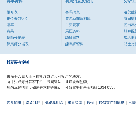
賽事資料
賽馬消息及資訊
分析工
報名表
賽馬消息
速勢能
排位表(本地)
賽馬新聞資料庫
賽日數
賠率
主要賽事
初出馬
賽果
馬匹資料
騎練配
騎師分場表
騎師資料
馬匹搬
練馬師分場表
練馬師資料
貼士指
博彩要有節制
未滿十八歲人士不得投注或進入可投注的地方。
向非法或海外莊家下注，即屬違法，且可被判監禁。
切勿沉迷賭博，如需尋求輔導協助，可致電平和基金熱線1834 633。
常見問題
|
聯絡我們
|
傳媒專用區
|
網頁指南
|
規例
|
提倡有節制博彩
|
私隱