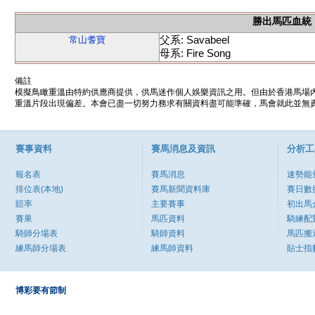
勝出馬匹血統
父系: Savabeel
常山耆寶
母系: Fire Song
備註
模擬鳥瞰重溫由特約供應商提供，供馬迷作個人娛樂資訊之用。但由於香港馬場
重溫片段出現偏差。本會已盡一切努力務求有關資料盡可能準確，馬會就此並無責
賽事資料
賽馬消息及資訊
分析工
報名表
賽馬消息
速勢能
排位表(本地)
賽馬新聞資料庫
賽日數
賠率
主要賽事
初出馬
賽果
馬匹資料
騎練配
騎師分場表
騎師資料
馬匹搬
練馬師分場表
練馬師資料
貼士指
博彩要有節制