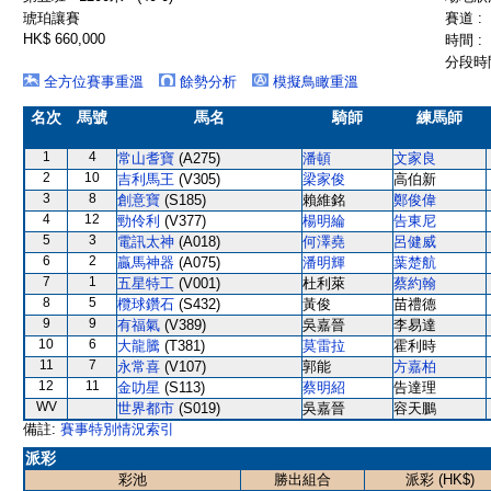
琥珀讓賽
賽道 :
HK$ 660,000
時間 :
分段時間
全方位賽事重溫
餘勢分析
模擬鳥瞰重溫
名次
馬號
馬名
騎師
練馬師
1
4
常山耆寶
(A275)
潘頓
文家良
2
10
吉利馬王
(V305)
梁家俊
高伯新
3
8
創意寶
(S185)
賴維銘
鄭俊偉
4
12
勁伶利
(V377)
楊明綸
告東尼
5
3
電訊太神
(A018)
何澤堯
呂健威
6
2
贏馬神器
(A075)
潘明輝
葉楚航
7
1
五星特工
(V001)
杜利萊
蔡約翰
8
5
欖球鑽石
(S432)
黃俊
苗禮德
9
9
有福氣
(V389)
吳嘉晉
李易達
10
6
大龍騰
(T381)
莫雷拉
霍利時
11
7
永常喜
(V107)
郭能
方嘉柏
12
11
金叻星
(S113)
蔡明紹
告達理
WV
世界都市
(S019)
吳嘉晉
容天鵬
備註:
賽事特別情況索引
派彩
彩池
勝出組合
派彩 (HK$)