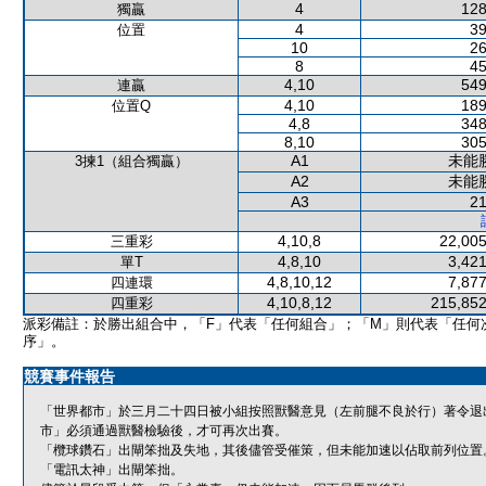
4
128
獨贏
4
39
位置
10
26
8
45
4,10
549
連贏
4,10
189
位置Q
4,8
348
8,10
305
A1
未能
3揀1（組合獨贏）
A2
未能
A3
21
4,10,8
22,005
三重彩
4,8,10
3,421
單T
4,8,10,12
7,877
四連環
4,10,8,12
215,852
四重彩
派彩備註：於勝出組合中，「F」代表「任何組合」；「M」則代表「任何
序」。
競賽事件報告
「世界都市」於三月二十四日被小組按照獸醫意見（左前腿不良於行）著令退
市」必須通過獸醫檢驗後，才可再次出賽。
「欖球鑽石」出閘笨拙及失地，其後儘管受催策，但未能加速以佔取前列位置
「電訊太神」出閘笨拙。