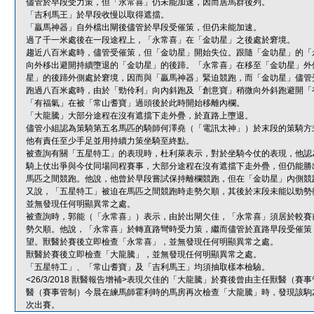
儘管於早段受力策，但「永常喜」仍未能加速，因而居馬群後列。
「吉利馬王」於早段收慢以取得遮擋。
「贏馬神器」自外檔出閘後儘管於早段受催策，但仍未能加速。
過了千一米處後在一段途程上，「永常喜」在「金叻星」之後處於窘境。
趨近八百米處時，儘管受催策，但「金叻星」開始失位。跟隨「金叻星」的「
向外移出避開持續墮退的「金叻星」的後蹄。「永常喜」在移至「金叻星」外
星」的後蹄外側處於窘境，因而與「贏馬神器」緊迫競跑，而「金叻星」儘管
跑過八百米處時，由於「勁伶利」向內斜跑及「創意寶」稍微向外斜跑避開「
「有福氣」在被「常山耆寶」過頭後於此時開始移離內欄。
「大龍騰」大部分途程在沒有遮擋下走外疊，於直路上墮退。
儘管小組認為策騎第五名馬匹的騎師何澤堯（「電訊太神」）於末段的策騎方
他有責任至少手足並用持續力策坐騎至終點。
被查詢有關「五星特工」的表現時，杜利萊表示，對於坐騎今仗的表現，他認
騎上仗出爭與今仗同場同程賽事，大部分途程在沒有遮擋下走外疊，但仍能勝
馬匹之間競跑。他說，他曾於早段嘗試保持離欄競跑，但在「金叻星」內側競
又說，「五星特工」被迫在馬匹之間競跑時走勢欠順，其後於末段未能以勁勢
並無發現任何明顯異常之處。
被查詢時，郭能（「永常喜」）表示，由於出閘欠佳，「永常喜」須居於較賽
勢欠順。他說，「永常喜」於轉直路彎時受力策，繼而儘管於直路早段受催策
望。獸醫於賽後立即檢查「永常喜」，並無發現任何明顯異常之處。
獸醫於賽後立即檢查「大龍騰」，並無發現任何明顯異常之處。
「五星特工」、「常山耆寶」及「吉利馬王」均須抽取樣本檢驗。
<26/3/2018 獸醫報告增補>表現欠佳的「大龍騰」於賽後曾由主任獸醫
醫（賽事管制）今晨在練馬師霍利時的馬房再次檢查「大龍騰」時，發現該駒
次出賽。