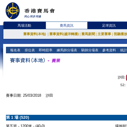
馬場活動
賽馬資訊
足球資訊
賽事資料(本地)
|
賽事資料(越洋轉播)
|
賽馬新聞
|
主要賽事
|
視聽播
報名表
排位表
即時賠率
練馬師分場表
騎師分場表
參考資料
統計
沙田:
S2:
賽事日期: 25/03/2018 沙田
第 1 場 (520)
第五班 - 1200米 - (40-0)
場地狀況