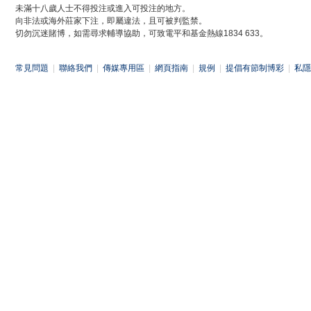
未滿十八歲人士不得投注或進入可投注的地方。
向非法或海外莊家下注，即屬違法，且可被判監禁。
切勿沉迷賭博，如需尋求輔導協助，可致電平和基金熱線1834 633。
常見問題
|
聯絡我們
|
傳媒專用區
|
網頁指南
|
規例
|
提倡有節制博彩
|
私隱