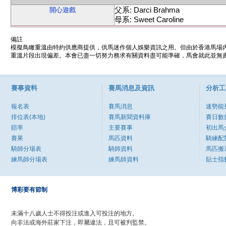
父系: Darci Brahma
開心遊戲
母系: Sweet Caroline
備註
模擬鳥瞰重溫由特約供應商提供，供馬迷作個人娛樂資訊之用。但由於香港馬場
重溫片段出現偏差。本會已盡一切努力務求有關資料盡可能準確，馬會就此並無責
賽事資料
賽馬消息及資訊
分析工
報名表
賽馬消息
速勢能
排位表(本地)
賽馬新聞資料庫
賽日數
賠率
主要賽事
初出馬
賽果
馬匹資料
騎練配
騎師分場表
騎師資料
馬匹搬
練馬師分場表
練馬師資料
貼士指
博彩要有節制
未滿十八歲人士不得投注或進入可投注的地方。
向非法或海外莊家下注，即屬違法，且可被判監禁。