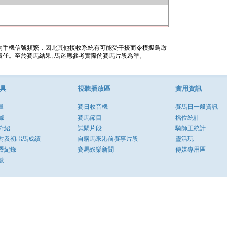
內手機信號頻繁，因此其他接收系統有可能受干擾而令模擬鳥瞰
任。至於賽馬結果, 馬迷應參考實際的賽馬片段為準。
具
視聽播放區
實用資訊
量
賽日收音機
賽馬日一般資訊
據
賽馬節目
檔位統計
介紹
試閘片段
騎師王統計
對及初岀馬成績
自購馬來港前賽事片段
靈活玩
遷紀錄
賽馬娛樂新聞
傳媒專用區
數