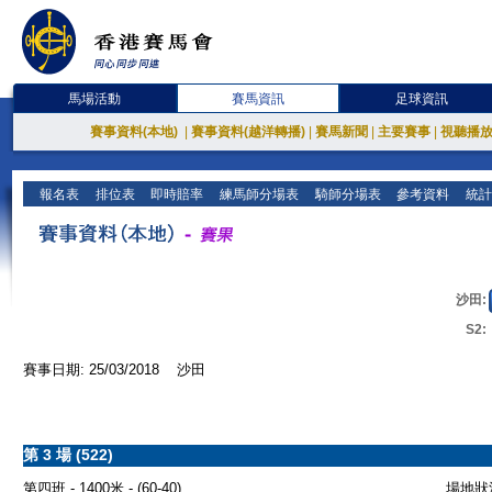
馬場活動
賽馬資訊
足球資訊
賽事資料(本地)
|
賽事資料(越洋轉播)
|
賽馬新聞
|
主要賽事
|
視聽播
報名表
排位表
即時賠率
練馬師分場表
騎師分場表
參考資料
統計
沙田:
S2:
賽事日期: 25/03/2018 沙田
第 3 場 (522)
第四班 - 1400米 - (60-40)
場地狀況