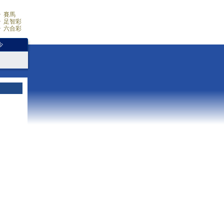
賽馬
足智彩
六合彩
少