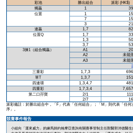
彩池
勝出組合
派彩 (HK$)
1
39
獨贏
1
15
位置
7
15
3
21
1,7
82
連贏
1,7
33
位置Q
1,3
50
3,7
53
A1
20
3揀1（組合獨贏）
A2
未能
A3
未能
1,7,3
696
三重彩
1,3,7
151
單T
1,3,4,7
481
四連環
1,7,3,4
7,657
四重彩
2/1
111
第二口孖寶
2/7
16
派彩備註：於勝出組合中，「F」代表「任何組合」；「M」則代表「任何
序」。
競賽事件報告
小組向「運來威力」的練馬師約翰摩亞查詢有關賽事管制主任獸醫郭沛德醫生