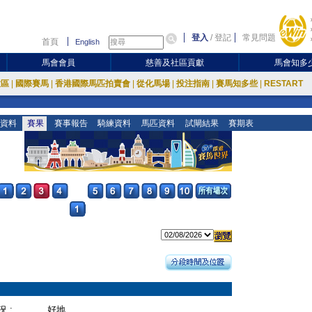
登入
/
登記
常見問題
首頁
English
馬會會員
慈善及社區貢獻
馬會知多
放區
|
國際賽馬
|
香港國際馬匹拍賣會
|
從化馬場
|
投注指南
|
賽馬知多些
|
RESTART
資料
賽果
賽事報告
騎練資料
馬匹資料
試閘結果
賽期表
 :
好地