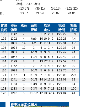
草地 - "A+3" 賽道
(13.57)
(35.11)
(58.18)
(1:22.22)
13.57
21.54
23.07
24.04
 :
實際
排位
檔位
頭馬
沿途
完成
獨贏
負磅
體重
距離
走位
時間
賠率
133
1142
7
---
1
2
2
1
1:22.22
3.9
125
1102
4
10
10
9
2
1:22.28
4.4
頸位
132
1089
14
1/2
11
11
11
3
1:22.31
4.7
126
1074
12
1
4
1
1
4
1:22.38
16
113
1039
9
1-1/4
3
3
3
5
1:22.42
24
125
1047
2
1-1/4
9
8
5
6
1:22.42
13
114
1129
8
2
13
12
12
7
1:22.52
13
128
1162
13
2
2
4
4
8
1:22.54
30
116
1099
6
3-1/4
5
6
6
9
1:22.75
10
121
1157
11
5-1/4
7
7
8
10
1:23.08
226
123
1141
10
5-1/2
14
14
13
11
1:23.08
32
132
1153
3
5-3/4
8
9
10
12
1:23.13
14
123
1133
1
6-3/4
6
5
7
13
1:23.31
150
128
1213
5
11-1/2
12
13
14
14
1:24.04
41
賽事沿途走位圖片