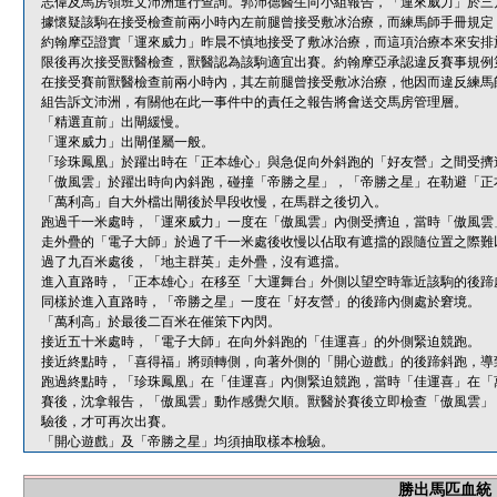
志偉及馬房領班文沛洲進行查詢。郭沛德醫生向小組報告，「運來威力」於三
據懷疑該駒在接受檢查前兩小時內左前腿曾接受敷冰治療，而練馬師手冊規定
約翰摩亞證實「運來威力」昨晨不慎地接受了敷冰治療，而這項治療本來安排
限後再次接受獸醫檢查，獸醫認為該駒適宜出賽。約翰摩亞承認違反賽事規例第
在接受賽前獸醫檢查前兩小時內，其左前腿曾接受敷冰治療，他因而違反練馬師
組告訴文沛洲，有關他在此一事件中的責任之報告將會送交馬房管理層。
「精選直前」出閘緩慢。
「運來威力」出閘僅屬一般。
「珍珠鳳凰」於躍出時在「正本雄心」與急促向外斜跑的「好友營」之間受擠
「傲風雲」於躍出時向內斜跑，碰撞「帝勝之星」，「帝勝之星」在勒避「正
「萬利高」自大外檔出閘後於早段收慢，在馬群之後切入。
跑過千一米處時，「運來威力」一度在「傲風雲」內側受擠迫，當時「傲風雲
走外疊的「電子大師」於過了千一米處後收慢以佔取有遮擋的跟隨位置之際難
過了九百米處後，「地主群英」走外疊，沒有遮擋。
進入直路時，「正本雄心」在移至「大運舞台」外側以望空時靠近該駒的後蹄
同樣於進入直路時，「帝勝之星」一度在「好友營」的後蹄內側處於窘境。
「萬利高」於最後二百米在催策下內閃。
接近五十米處時，「電子大師」在向外斜跑的「佳運喜」的外側緊迫競跑。
接近終點時，「喜得福」將頭轉側，向著外側的「開心遊戲」的後蹄斜跑，導
跑過終點時，「珍珠鳳凰」在「佳運喜」內側緊迫競跑，當時「佳運喜」在「
賽後，沈拿報告，「傲風雲」動作感覺欠順。獸醫於賽後立即檢查「傲風雲」
驗後，才可再次出賽。
「開心遊戲」及「帝勝之星」均須抽取樣本檢驗。
勝出馬匹血統