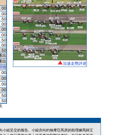
.00
.00
.50
.00
.00
.00
.50
.00
.50
勝出
勝出
沿途走勢評述
詳情
.00
.00
.00
.00
.50
.50
次
向小組呈交的報告。小組亦向約翰摩亞馬房的助理練馬師王