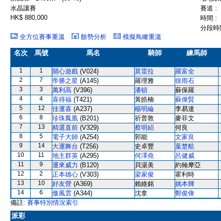
水晶讓賽
賽道 :
HK$ 880,000
時間 :
分段時間
全方位賽事重溫
餘勢分析
模擬鳥瞰重溫
名次
馬號
馬名
騎師
練馬師
1
1
開心遊戲
(V024)
莫雷拉
羅富全
2
7
帝勝之星
(A145)
羅理雅
徐雨石
3
3
萬利高
(V396)
潘頓
蘇保羅
4
4
喜得福
(T421)
黃皓楠
蘇偉賢
5
12
佳運喜
(A237)
楊明綸
李易達
6
8
珍珠鳳凰
(B201)
祈普敦
麥菲文
7
13
精選直前
(V329)
蔡明紹
何良
8
5
電子大師
(A254)
郭能
文家良
9
14
大運舞台
(T256)
史卓豐
葉楚航
10
11
地主群英
(A295)
何澤堯
呂健威
11
9
運來威力
(B120)
貝湯美
約翰摩亞
12
2
正本雄心
(V303)
梁家俊
霍利時
13
10
好友營
(A369)
賴維銘
姚本輝
14
6
傲風雲
(A344)
沈拿
鄭俊偉
備註:
賽事特別情況索引
派彩