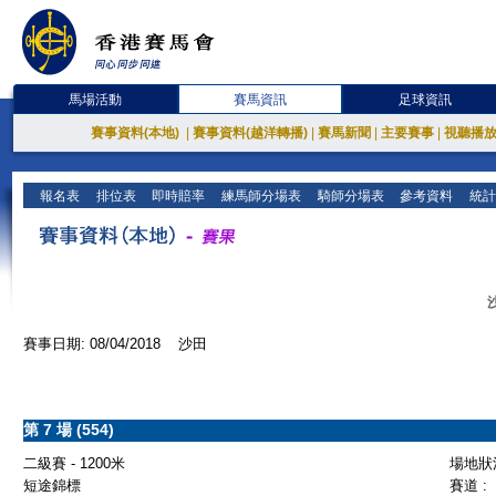
馬場活動
賽馬資訊
足球資訊
賽事資料(本地)
|
賽事資料(越洋轉播)
|
賽馬新聞
|
主要賽事
|
視聽播
報名表
排位表
即時賠率
練馬師分場表
騎師分場表
參考資料
統計
賽事日期: 08/04/2018 沙田
第 7 場 (554)
二級賽 - 1200米
場地狀況
短途錦標
賽道 :