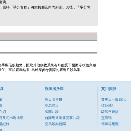
窘境。
，當時「爭分奪秒」將頭轉側及向內斜跑。其後，「爭分奪
內手機信號頻繁，因此其他接收系統有可能受干擾而令模擬鳥瞰
任。至於賽馬結果, 馬迷應參考實際的賽馬片段為準。
具
視聽播放區
實用資訊
量
賽日收音機
賽馬日一般資訊
據
賽馬節目
檔位統計
介紹
試閘片段
騎師王統計
對及初岀馬成績
自購馬來港前賽事片段
靈活玩
遷紀錄
賽馬娛樂新聞
傳媒專用區
數