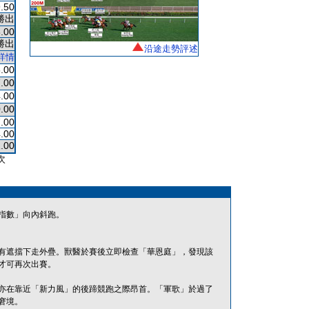
.50
勝出
.00
勝出
沿途走勢評述
詳情
.00
.00
.00
.00
.00
.00
1.00
次
指數」向內斜跑。
有遮擋下走外疊。獸醫於賽後立即檢查「華恩庭」，發現該
才可再次出賽。
亦在靠近「新力風」的後蹄競跑之際昂首。「軍歌」於過了
窘境。