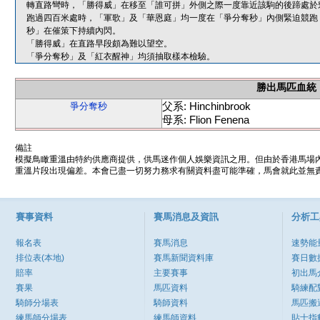
轉直路彎時，「勝得威」在移至「誰可拼」外側之際一度靠近該駒的後蹄處於
跑過四百米處時，「軍歌」及「華恩庭」均一度在「爭分奪秒」內側緊迫競跑
秒」在催策下持續內閃。
「勝得威」在直路早段頗為難以望空。
「爭分奪秒」及「紅衣醒神」均須抽取樣本檢驗。
勝出馬匹血統
父系: Hinchinbrook
爭分奪秒
母系: Flion Fenena
備註
模擬鳥瞰重溫由特約供應商提供，供馬迷作個人娛樂資訊之用。但由於香港馬場
重溫片段出現偏差。本會已盡一切努力務求有關資料盡可能準確，馬會就此並無責
賽事資料
賽馬消息及資訊
分析工
報名表
賽馬消息
速勢能
排位表(本地)
賽馬新聞資料庫
賽日數
賠率
主要賽事
初出馬
賽果
馬匹資料
騎練配
騎師分場表
騎師資料
馬匹搬
練馬師分場表
練馬師資料
貼士指