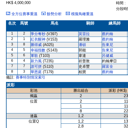
HK$ 4,000,000
時間 :
分段時間
全方位賽事重溫
餘勢分析
模擬鳥瞰重溫
名次
馬號
馬名
騎師
練馬師
1
2
爭分奪秒
(V397)
莫雷拉
蔡約翰
2
1
紅衣醒神
(V153)
羅理雅
蔡約翰
3
8
勝得威
(A025)
潘頓
告東尼
4
5
幸福指數
(S143)
郭能
告東尼
5
6
軍歌
(T103)
韋達
呂健威
6
4
新力風
(T235)
祈普敦
約翰摩亞
7
7
誰可拼
(S110)
史卓豐
羅富全
8
3
華恩庭
(T179)
柏寶
蔡約翰
備註:
賽事特別情況索引
派彩
彩池
勝出組合
派彩 (HK$)
2
23
獨贏
2
11
位置
1
11
8
22
1,2
21
連贏
1,2
13
位置Q
2,8
32