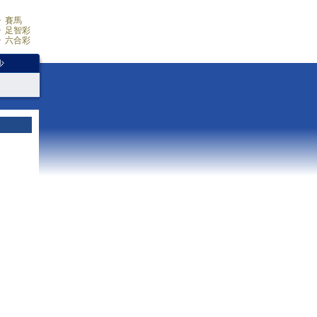
賽馬
足智彩
六合彩
少