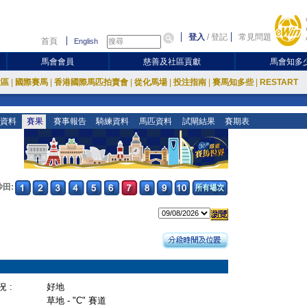
登入
/
登記
常見問題
首頁
English
馬會會員
慈善及社區貢獻
馬會知多
放區
|
國際賽馬
|
香港國際馬匹拍賣會
|
從化馬場
|
投注指南
|
賽馬知多些
|
RESTART
資料
賽果
賽事報告
騎練資料
馬匹資料
試閘結果
賽期表
沙田:
 :
好地
草地 - "C" 賽道