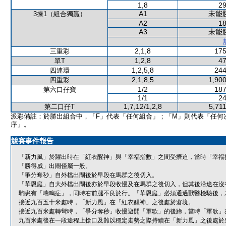
1,8
29
A1
未能
3揀1（組合獨贏）
A2
18
A3
未能
2,1,8
175
三重彩
1,2,8
47
單T
1,2,5,8
244
四連環
2,1,8,5
1,900
四重彩
1/2
187
第六口孖寶
1/1
24
1,7,12/1,2,8
5,71
第二口孖T
派彩備註：於勝出組合中，「F」代表「任何組合」；「M」則代表「任何
序」。
競賽事件報告
「新力風」於躍出時在「紅衣醒神」與「幸福指數」之間受擠迫，當時「幸福
「勝得威」出閘僅屬一般。
「爭分奪秒」自外檔出閘後於早段在馬群之後切入。
「華恩庭」自大外檔出閘後亦於早段收慢及在馬群之後切入，但其後沿途在沒
駒患有「喘鳴症」，同時右前腿不良於行。「華恩庭」必須通過獸醫檢驗後，
接近九百五十米處時，「新力風」在「紅衣醒神」之後處於窘境。
接近九百米處轉彎時，「爭分奪秒」收慢避開「軍歌」的後蹄，當時「軍歌」
九百米處後在一段途程上搶口及難以穩定走勢之際持續在「新力風」之後處於