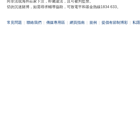
向非法或海外莊家下注，即屬違法，且可被判監禁。
切勿沉迷賭博，如需尋求輔導協助，可致電平和基金熱線1834 633。
常見問題
|
聯絡我們
|
傳媒專用區
|
網頁指南
|
規例
|
提倡有節制博彩
|
私隱