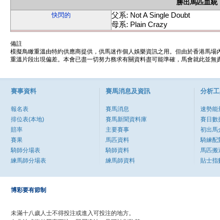
勝出馬匹血統
父系: Not A Single Doubt
快閃的
母系: Plain Crazy
備註
模擬鳥瞰重溫由特約供應商提供，供馬迷作個人娛樂資訊之用。但由於香港馬場
重溫片段出現偏差。本會已盡一切努力務求有關資料盡可能準確，馬會就此並無責
賽事資料
賽馬消息及資訊
分析工
報名表
賽馬消息
速勢能
排位表(本地)
賽馬新聞資料庫
賽日數
賠率
主要賽事
初出馬
賽果
馬匹資料
騎練配
騎師分場表
騎師資料
馬匹搬
練馬師分場表
練馬師資料
貼士指
博彩要有節制
未滿十八歲人士不得投注或進入可投注的地方。