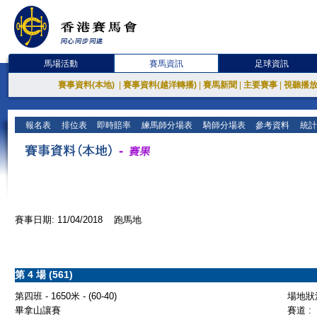
馬場活動
賽馬資訊
足球資訊
賽事資料(本地)
|
賽事資料(越洋轉播)
|
賽馬新聞
|
主要賽事
|
視聽播
報名表
排位表
即時賠率
練馬師分場表
騎師分場表
參考資料
統計
賽事日期: 11/04/2018 跑馬地
第 4 場 (561)
第四班 - 1650米 - (60-40)
場地狀況
畢拿山讓賽
賽道 :