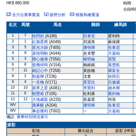
HK$ 880,000
時間 :
分段時間
全方位賽事重溫
餘勢分析
模擬鳥瞰重溫
名次
馬號
馬名
騎師
練馬師
1
7
快閃的
(A189)
田泰安
霍利時
2
1
紅旗星將
(A049)
貝湯美
蘇保羅
3
5
星光大師
(T405)
潘明輝
告東尼
4
9
喜悅明駒
(A044)
史卓豐
方嘉柏
5
3
開心健康
(T056)
楊明綸
賀賢
6
8
曾幾何時
(V154)
賴維銘
葉楚航
7
11
銘記心中
(T258)
黃皓楠
羅富全
8
2
勁嘉輝
(T236)
沈拿
徐雨石
9
4
一支梅
(V171)
莫雷拉
呂健威
10
10
新界之星
(A081)
李寶利
姚本輝
11
6
勁豐裕
(T105)
杜利萊
蔡約翰
12
12
大地威龍
(A233)
吳嘉晉
何良
WV
萬事醒
(A204)
潘明輝
告東尼
WV
---
事必獲利
(T002)
方嘉柏
備註:
賽事特別情況索引
派彩
彩池
勝出組合
派彩 (HK$)