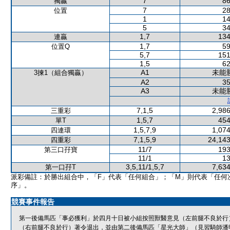
7
86
獨贏
7
28
位置
1
14
5
34
1,7
134
連贏
1,7
59
位置Q
5,7
151
1,5
62
A1
未能
3揀1（組合獨贏）
A2
35
A3
未能
7,1,5
2,986
三重彩
1,5,7
454
單T
1,5,7,9
1,074
四連環
7,1,5,9
24,143
四重彩
11/7
193
第三口孖寶
11/1
13
3,5,11/1,5,7
7,634
第一口孖T
派彩備註：於勝出組合中，「F」代表「任何組合」；「M」則代表「任何
序」。
競賽事件報告
第一後備馬匹「事必獲利」於四月十日被小組按照獸醫意見（左前腿不良於行
（右前腿不良於行）著令退出，並由第二後備馬匹「星光大師」（見習騎師潘