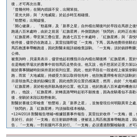
後，才可再次出賽。
「曾幾何時」在閘內煩躁不安，出閘笨拙。
「星光大師」與「大地威龍」於起步時互相碰撞。
「勁豐裕」出閘緩慢。
「開心健康」、「勁嘉輝」及「新界之星」自外檔出閘後均於早段在馬群之後
跑過八百米處時，由於之前居「紅旗星將」外側競跑的「快閃的」此時正在推
「紅旗星將」帶至第三疊位置。跑過七百五十米處時，「紅旗星將」與「喜悅
收停後，儘管仍在跑道上，莫雷拉隨即從「一支梅」下馬，因為他覺得坐騎右
馬匹救護車帶離跑道，因此獸醫未能詳細檢查該駒。「一支梅」須於鎮靜劑藥
公佈。
被查詢時，貝湯美表示，儘管他起初獲指示自內檔出閘後將「紅旗星將」置於
在是晚較早場次的賽事中前領馬匹走勢良佳。他又說，他不想居於正受力策以
能於賽事關鍵時刻保持居於前列位置。因此，他於早段在一段途程上催策坐騎
跑，而當「大地威龍」持續受力策以取得領先時，他別無選擇惟有容許該駒於
示居領放馬之後的貼欄位置，因此他對其位置仍感滿意，然而，由於「大地威
「紅旗星將」居於較他所願為後的位置。他又說，他於跑過八百米處時機會出
的」。他說，「紅旗星將」於轉直路彎時起初不願推進，因為坐騎看似不喜歡
後，坐騎於末段以勁勢衝刺。
獸醫於賽後立即檢查「勁豐裕」及「新界之星」，並無發現任何明顯異常之處
「快閃的」及「紅旗星將」均須抽取樣本檢驗。
<12/4/2018 獸醫報告增補>根據競賽事件報告，莫雷拉於收停「一支梅
良於行。由於「一支梅」在注射鎮靜劑後，便被送上馬匹救護車帶離跑道，因
告，「一支梅」一對前腿均不良於行。「一支梅」必須通過獸醫檢驗後，才可