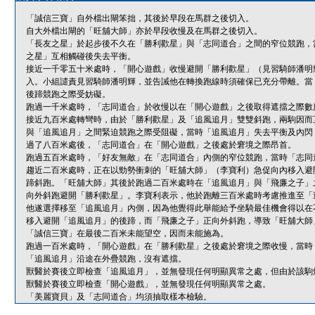
「誠信三寶」自外檔出閘笨拙，其後於早段在馬群之後切入。
自大外檔出閘的「旺舖大師」亦於早段收慢及在馬群之後切入。
「長友之星」於起步後不久在「勝利歡星」與「志同道合」之間的窄位競跑，
之星」互相觸碰後失去平衡。
接近一千零五十米處時，「開心遊戲」收慢避開「勝利歡星」（見習騎師潘明
入。小組譴責見習騎師潘明輝，並告誡他在轉換跑線時須確保已充分帶離。當
後蹄競跑之際受妨礙。
跑過一千米處時，「志同道合」於收慢以在「開心遊戲」之後取得遮擋之際數
接近九百米處轉彎時，由於「勝利歡星」及「追風追月」雙雙斜跑，兩駒因而
與「追風追月」之間緊迫競跑之際受阻礙，當時「追風追月」失去平衡及內閃
過了八百米處後，「志同道合」在「開心遊戲」之後處於窘境之際昂首。
跑過五百米處時，「好友無敵」在「志同道合」內側的窄位競跑，當時「志同
趨近二百米處時，正在以勁勢衝刺的「旺舖大師」（李寶利）急促向內移入避
蹄斜跑。「旺舖大師」其後於跑過二百米處時在「追風追月」與「飛廉之子」
向外斜跑避開「勝利歡星」。李寶利表示，他於跑離三百米處時考慮推進至「
他遂選擇移至「追風追月」內側，因為他覺得此舉能給予坐騎最佳機會得以在
移入避開「追風追月」的後蹄，而「飛廉之子」正向外斜跑，導致「旺舖大師
「誠信三寶」在最後二百米未能望空，因而未能施為。
跑過一百米處時，「開心遊戲」在「勝利歡星」之後處於窘境之際收慢，當時
「追風追月」沿途在外疊競跑，沒有遮擋。
獸醫於賽後立即檢查「追風追月」，並無發現任何明顯異常之處，但由於該駒
獸醫於賽後立即檢查「開心遊戲」，並無發現任何明顯異常之處。
「美麗寶貝」及「志同道合」均須抽取樣本檢驗。