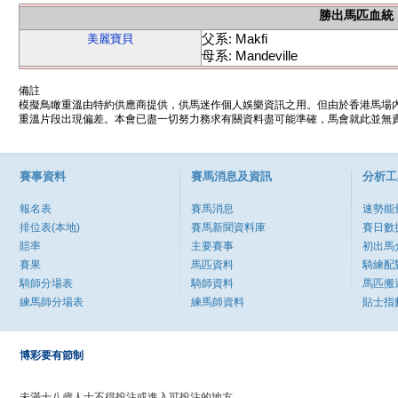
勝出馬匹血統
父系: Makfi
美麗寶貝
母系: Mandeville
備註
模擬鳥瞰重溫由特約供應商提供，供馬迷作個人娛樂資訊之用。但由於香港馬場
重溫片段出現偏差。本會已盡一切努力務求有關資料盡可能準確，馬會就此並無責
賽事資料
賽馬消息及資訊
分析工
報名表
賽馬消息
速勢能
排位表(本地)
賽馬新聞資料庫
賽日數
賠率
主要賽事
初出馬
賽果
馬匹資料
騎練配
騎師分場表
騎師資料
馬匹搬
練馬師分場表
練馬師資料
貼士指
博彩要有節制
未滿十八歲人士不得投注或進入可投注的地方。