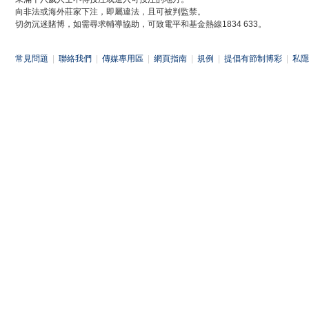
向非法或海外莊家下注，即屬違法，且可被判監禁。
切勿沉迷賭博，如需尋求輔導協助，可致電平和基金熱線1834 633。
常見問題
|
聯絡我們
|
傳媒專用區
|
網頁指南
|
規例
|
提倡有節制博彩
|
私隱