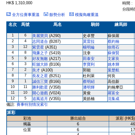
HK$ 1,310,000
時間 :
分段時間
全方位賽事重溫
餘勢分析
模擬鳥瞰重溫
名次
馬號
馬名
騎師
練馬師
1
6
美麗寶貝
(A290)
史卓豐
蘇保羅
2
4
志同道合
(B287)
莫雷拉
蔡約翰
3
12
紫雲星
(A351)
楊明綸
徐雨石
4
8
飛廉之子
(S419)
沈拿
蘇偉賢
5
9
好友無敵
(A217)
田泰安
文家良
6
3
旺舖大師
(B106)
李寶利
姚本輝
7
2
良才
(A100)
郭能
葉楚航
8
7
長友之星
(B251)
杜利萊
何良
9
1
誠信三寶
(B166)
蔡明紹
高伯新
10
11
勝利歡星
(V358)
潘明輝
約翰摩亞
11
10
開心遊戲
(V024)
黃俊
羅富全
12
5
追風追月
(V355)
黃皓楠
沈集成
備註:
賽事特別情況索引
派彩
彩池
勝出組合
派彩 (HK$)
6
46
獨贏
6
17
位置
4
11