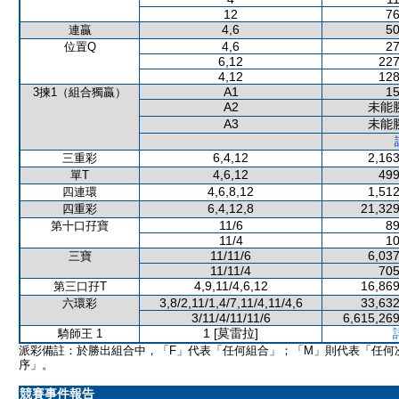
12
76
4,6
50
連贏
4,6
27
位置Q
6,12
227
4,12
128
A1
15
3揀1（組合獨贏）
A2
未能
A3
未能
6,4,12
2,163
三重彩
4,6,12
499
單T
4,6,8,12
1,512
四連環
6,4,12,8
21,329
四重彩
11/6
89
第十口孖寶
11/4
10
11/11/6
6,037
三寶
11/11/4
705
4,9,11/4,6,12
16,869
第三口孖T
3,8/2,11/1,4/7,11/4,11/4,6
33,632
六環彩
3/11/4/11/11/6
6,615,269
1 [莫雷拉]
騎師王 1
派彩備註：於勝出組合中，「F」代表「任何組合」；「M」則代表「任何
序」。
競賽事件報告