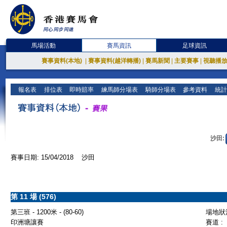
馬場活動
賽馬資訊
足球資訊
賽事資料(本地)
|
賽事資料(越洋轉播)
|
賽馬新聞
|
主要賽事
|
視聽播
報名表
排位表
即時賠率
練馬師分場表
騎師分場表
參考資料
統計
沙田:
賽事日期: 15/04/2018 沙田
第 11 場 (576)
第三班 - 1200米 - (80-60)
場地狀況
印洲塘讓賽
賽道 :