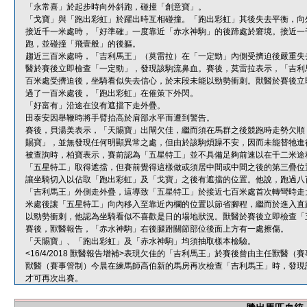
「永常喜」於起步時向外斜跑，碰撞「創意寶」。
「戈寶」與「跑出彩虹」於躍出時互相碰撞。「跑出彩虹」其後失去平衡，向
接近千一米處時，「好準確」一度靠近「赤水神駒」的後蹄處於窘境。接近一
跑，並碰撞「飛壹般」的後軀。
趨近三百米處時，「吉利馬王」（莫雷拉）在「一定勁」內側受擠迫後嚴重失
醫於賽後立即檢查「一定勁」，發現該駒流鼻血。賽後，莫雷拉表示，「吉利
百米處受擠迫後，坐騎看似失去信心，於末段未能以勁勢衝刺。獸醫於賽後立
過了一百米處後，「跑出彩虹」在催策下外閃。
「好富有」沿途在沒有遮擋下走外疊。
田泰安因舉鞭時將手臂抬高於肩部水平而遭到警告。
賽後，貝湯美表示，「天賜寶」出閘欠佳，繼而須在馬群之後競跑時走勢欠順
賜寶」，並無發現任何明顯異常之處，但由於該駒煩躁不安，因而未能替牠進
被查詢時，柏寶表示，賽前認為「五星特工」並不具備足夠前速以在千二米途
「五星特工」取得遮擋，但賽前覺得這樣做或須居中間或中間之後的第三疊位
讓坐騎切入以佔取「跑出彩虹」及「戈寶」之後有遮擋的位置。他說，跑過八
「吉利馬王」外側走外疊，這導致「五星特工」於接近七百米處首次轉彎時走
米處後讓「五星特工」向內移入至靠近內欄的位置以節省腳程，繼而於進入直
以勁勢衝刺，他認為坐騎看似不喜歡是日的場地狀況。獸醫於賽後立即檢查「
賽後，獸醫報告，「赤水神駒」右後腿跗關節部位後面上方有一處擦傷。
「天賜寶」、「跑出彩虹」及「赤水神駒」均須抽取樣本檢驗。
<16/4/2018 獸醫報告增補>表現欠佳的「吉利馬王」於賽後曾由主任獸
獸醫（賽事管制）今晨在練馬師高伯新的馬房再次檢查「吉利馬王」時，發現
才可再次出賽。