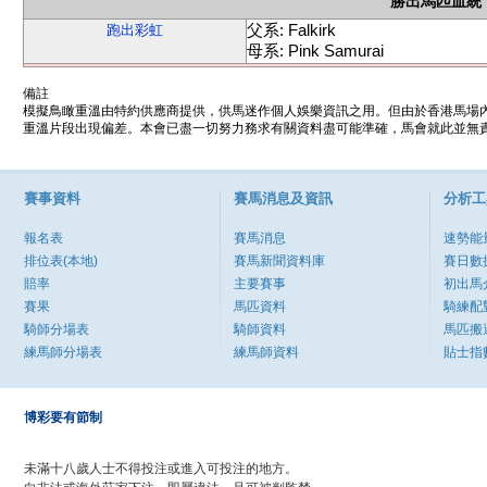
勝出馬匹血統
父系: Falkirk
跑出彩虹
母系: Pink Samurai
備註
模擬鳥瞰重溫由特約供應商提供，供馬迷作個人娛樂資訊之用。但由於香港馬場
重溫片段出現偏差。本會已盡一切努力務求有關資料盡可能準確，馬會就此並無責
賽事資料
賽馬消息及資訊
分析工
報名表
賽馬消息
速勢能
排位表(本地)
賽馬新聞資料庫
賽日數
賠率
主要賽事
初出馬
賽果
馬匹資料
騎練配
騎師分場表
騎師資料
馬匹搬
練馬師分場表
練馬師資料
貼士指
博彩要有節制
未滿十八歲人士不得投注或進入可投注的地方。