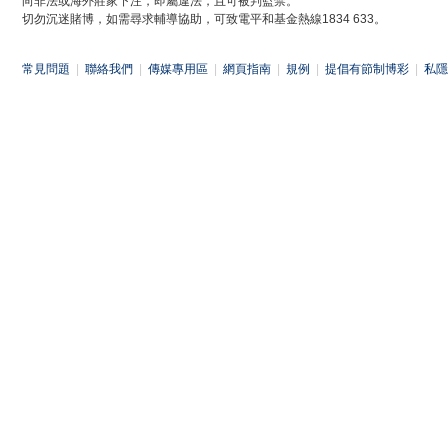
向非法或海外莊家下注，即屬違法，且可被判監禁。
切勿沉迷賭博，如需尋求輔導協助，可致電平和基金熱線1834 633。
常見問題
|
聯絡我們
|
傳媒專用區
|
網頁指南
|
規例
|
提倡有節制博彩
|
私隱