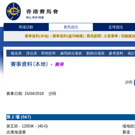
馬場活動
賽馬資訊
足球資訊
賽事資料(本地)
|
賽事資料(越洋轉播)
|
賽馬新聞
|
主要賽事
|
視聽播
報名表
排位表
即時賠率
練馬師分場表
騎師分場表
參考資料
統計
沙田:
賽事日期: 15/04/2018 沙田
第 2 場 (567)
第五班 - 1200米 - (40-0)
場地狀況
吉澳海讓賽
賽道 :