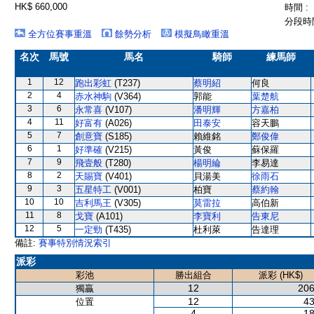
HK$ 660,000
時間 :
分段時間
全方位賽事重溫
餘勢分析
模擬鳥瞰重溫
名次
馬號
馬名
騎師
練馬師
1
12
跑出彩虹
(T237)
蔡明紹
何良
2
4
赤水神駒
(V364)
郭能
葉楚航
3
6
永常喜
(V107)
潘明輝
方嘉柏
4
11
好富有
(A026)
田泰安
容天鵬
5
7
創意寶
(S185)
賴維銘
鄭俊偉
6
1
好準確
(V215)
黃俊
蘇保羅
7
9
飛壹般
(T280)
楊明綸
李易達
8
2
天賜寶
(V401)
貝湯美
徐雨石
9
3
五星特工
(V001)
柏寶
蔡約翰
10
10
吉利馬王
(V305)
莫雷拉
高伯新
11
8
戈寶
(A101)
李寶利
告東尼
12
5
一定勁
(T435)
杜利萊
告達理
備註:
賽事特別情況索引
派彩
彩池
勝出組合
派彩 (HK$)
12
206
獨贏
12
43
位置
4
18