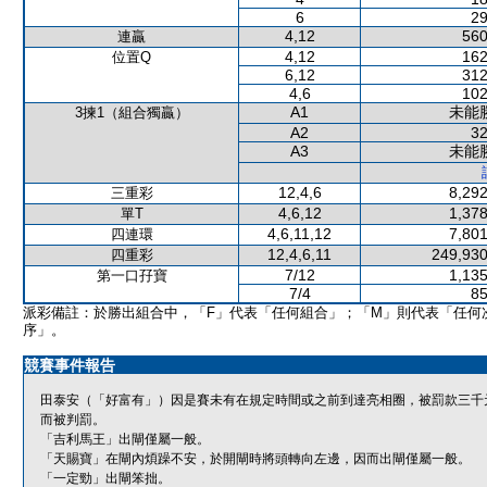
6
29
4,12
560
連贏
4,12
162
位置Q
6,12
312
4,6
102
A1
未能
3揀1（組合獨贏）
A2
32
A3
未能
12,4,6
8,292
三重彩
4,6,12
1,378
單T
4,6,11,12
7,801
四連環
12,4,6,11
249,930
四重彩
7/12
1,135
第一口孖寶
7/4
85
派彩備註：於勝出組合中，「F」代表「任何組合」；「M」則代表「任何
序」。
競賽事件報告
田泰安（「好富有」）因是賽未有在規定時間或之前到達亮相圈，被罰款三千
而被判罰。
「吉利馬王」出閘僅屬一般。
「天賜寶」在閘內煩躁不安，於開閘時將頭轉向左邊，因而出閘僅屬一般。
「一定勁」出閘笨拙。