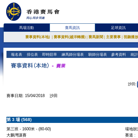
馬場活動
賽馬資訊
足球資訊
賽事資料(本地)
|
賽事資料(越洋轉播)
|
賽馬新聞
|
主要賽事
|
視聽播
報名表
排位表
即時賠率
練馬師分場表
騎師分場表
參考資料
統計
沙田:
賽事日期: 15/04/2018 沙田
第 3 場 (568)
第三班 - 1600米 - (80-60)
場地狀況
大鵬灣讓賽
賽道 :