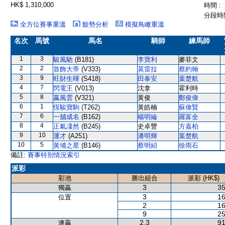
HK$ 1,310,000
時間 :
分段時間
全方位賽事重溫
餘勢分析
模擬鳥瞰重溫
名次
馬號
馬名
騎師
練馬師
1
3
駿風馳
(B181)
李寶利
麥菲文
2
2
首飾大帝
(V333)
莫雷拉
蔡約翰
3
9
旺財生暉
(S418)
田泰安
葉楚航
4
7
閃電王
(V013)
沈拿
霍利時
5
8
嬴風雲
(V321)
黃俊
鄭俊偉
6
1
恆駿寶駒
(T262)
黃皓楠
蘇偉賢
7
6
一舖成名
(B162)
楊明綸
羅富全
8
4
正氣凜然
(B245)
史卓豐
方嘉柏
9
10
運才
(A251)
潘明輝
葉楚航
10
5
黃埔之星
(B146)
蔡明紹
徐雨石
備註:
賽事特別情況索引
派彩
彩池
勝出組合
派彩 (HK$)
3
35
獨贏
3
16
位置
2
16
9
25
2,3
91
連贏