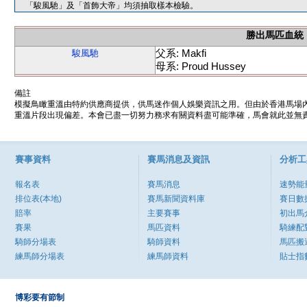
「駿風馳」及「首飾大帝」均須抽取樣本檢驗。
勝出馬匹血統
父系: Makfi
駿風馳
母系: Proud Hussey
備註
模擬鳥瞰重溫由特約供應商提供，供馬迷作個人娛樂資訊之用。但由於香港馬場
重溫片段出現偏差。本會已盡一切努力務求有關資料盡可能準確，馬會就此並無責
賽事資料
賽馬消息及資訊
分析工
報名表
賽馬消息
速勢能
排位表(本地)
賽馬新聞資料庫
賽日數
賠率
主要賽事
初出馬
賽果
馬匹資料
騎練配
騎師分場表
騎師資料
馬匹搬
練馬師分場表
練馬師資料
貼士指
博彩要有節制