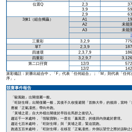
2,3
37
位置Q
3,9
59
2,9
63
A1
19
3揀1（組合獨贏）
A2
未能
A3
未能
3,2,9
775
三重彩
2,3,9
187
單T
2,3,7,9
186
四連環
3,2,9,7
3,126
四重彩
12/3
572
第二口孖寶
12/2
142
派彩備註：於勝出組合中，「F」代表「任何組合」；「M」則代表「任何
序」。
競賽事件報告
「駿風馳」出閘僅屬一般。
「旺財生暉」出閘僅屬一般，其後不久收慢避開「首飾大帝」的後蹄，當時「
應被「正氣凜然」帶向外跑。
「黃埔之星」自大外檔出閘後於早段在馬群之後切入。
趨近千一米處時，「恆駿寶駒」一度在「嬴風雲」的後蹄內側處於窘境。
趨近七百米處時，「旺財生暉」與「黃埔之星」緊迫競跑。
跑過五百米處時，「旺財生暉」在移至「正氣凜然」外側以望空之際於該駒之