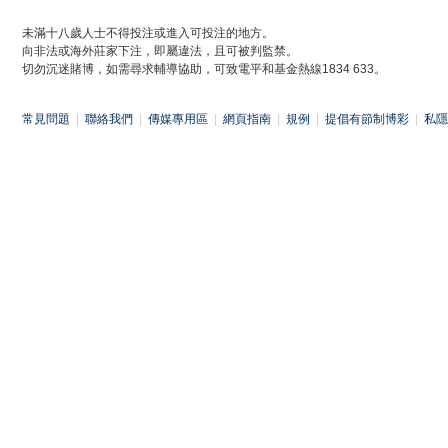
未滿十八歲人士不得投注或進入可投注的地方。
向非法或海外莊家下注，即屬違法，且可被判監禁。
切勿沉迷賭博，如需尋求輔導協助，可致電平和基金熱線1834 633。
常見問題
|
聯絡我們
|
傳媒專用區
|
網頁指南
|
規例
|
提倡有節制博彩
|
私隱