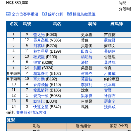
HK$ 880,000
時間 :
分段時間
全方位賽事重溫
餘勢分析
模擬鳥瞰重溫
名次
馬號
馬名
騎師
練馬師
1
9
瑩之光
(B080)
史卓豐
苗禮德
2
12
霽月高風
(V385)
黃俊
蘇偉賢
3
6
飛雲騅
(B274)
貝湯美
麥菲文
4
11
魅力星星
(B199)
田泰安
蔡約翰
5
13
確威龍
(P190)
楊明綸
告達理
6
8
得賞
(B288)
潘頓
葉楚航
7
14
賞面
(S324)
吳嘉晉
何良
2
8 平頭馬
精算齊同
(B102)
何澤堯
呂健威
10
8 平頭馬
軍力勁
(B192)
莫雷拉
約翰摩亞
10
4
香港飛輪
(B140)
李寶利
姚本輝
11
7
龍鳳情祥
(B185)
沈拿
賀賢
12
1
愛飛一號
(B058)
梁家俊
徐雨石
13
5
勁無比
(B034)
何華麟
羅富全
14
3
快速之星
(B342)
馬雅
沈集成
備註:
賽事特別情況索引
派彩
彩池
勝出組合
派彩 (HK$)