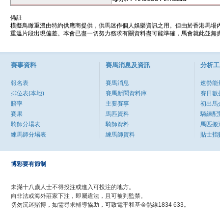
備註
模擬鳥瞰重溫由特約供應商提供，供馬迷作個人娛樂資訊之用。但由於香港馬場
重溫片段出現偏差。本會已盡一切努力務求有關資料盡可能準確，馬會就此並無責
賽事資料
賽馬消息及資訊
分析工
報名表
賽馬消息
速勢能
排位表(本地)
賽馬新聞資料庫
賽日數
賠率
主要賽事
初出馬
賽果
馬匹資料
騎練配
騎師分場表
騎師資料
馬匹搬
練馬師分場表
練馬師資料
貼士指
博彩要有節制
未滿十八歲人士不得投注或進入可投注的地方。
向非法或海外莊家下注，即屬違法，且可被判監禁。
切勿沉迷賭博，如需尋求輔導協助，可致電平和基金熱線1834 633。