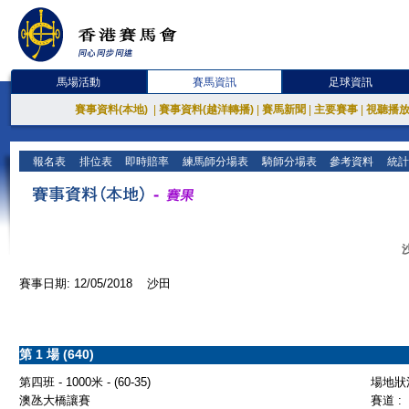
馬場活動
賽馬資訊
足球資訊
賽事資料(本地)
|
賽事資料(越洋轉播)
|
賽馬新聞
|
主要賽事
|
視聽播
報名表
排位表
即時賠率
練馬師分場表
騎師分場表
參考資料
統計
賽事日期: 12/05/2018 沙田
第 1 場 (640)
第四班 - 1000米 - (60-35)
場地狀況
澳氹大橋讓賽
賽道 :