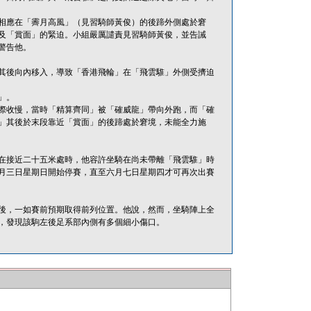
相應在「霽月高風」（見習騎師黃俊）的後蹄外側處於窘
及「賞面」的緊迫。小組嚴厲譴責見習騎師黃俊，並告誡
警告他。
其後向內移入，導致「香港飛輪」在「飛雲騅」外側受擠迫
」。
際收慢，當時「精算齊同」被「確威龍」帶向外跑，而「確
」其後於末段靠近「賞面」的後蹄處於窘境，未能全力施
事緣在接近二十五米處時，他容許坐騎在尚未帶離「飛雲騅」時
月三日星期日開始停賽，直至六月七日星期四才可再次出賽
後，一如賽前預期取得前列位置。他說，然而，坐騎陣上全
，發現該駒左後足系部內側有多個細小傷口。