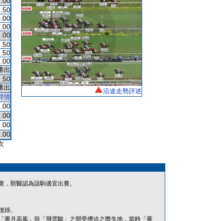
.00
.50
.00
.00
.00
.50
.50
.00
勝出
.50
勝出
沿途走勢評述
詳情
.00
.00
.00
.00
次
查，獸醫認為該駒適宜出賽。
後蹄。
「霽月高風」與「飛雲騅」之間受擠迫之際失地，當時「霽