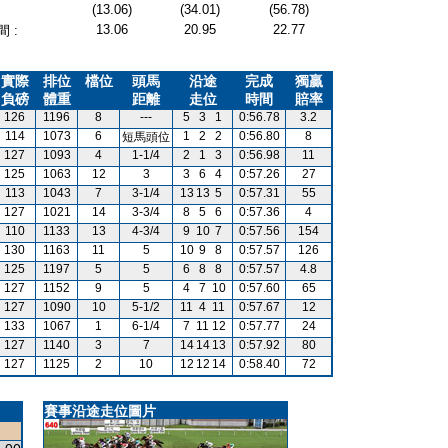
(13.06)
(34.01)
(56.78)
13.06
20.95
22.77
 :
實際
排位
檔位
頭馬
沿途
完成
獨贏
負磅
體重
距離
走位
時間
賠率
126
1196
8
---
5
3
1
0:56.78
3.2
114
1073
6
1
2
2
0:56.80
8
短馬頭位
127
1093
4
1-1/4
2
1
3
0:56.98
11
125
1063
12
3
3
6
4
0:57.26
27
113
1043
7
3-1/4
13
13
5
0:57.31
55
127
1021
14
3-3/4
8
5
6
0:57.36
4
110
1133
13
4-3/4
9
10
7
0:57.56
154
130
1163
11
5
10
9
8
0:57.57
126
125
1197
5
5
6
8
8
0:57.57
4.8
127
1152
9
5
4
7
10
0:57.60
65
127
1090
10
5-1/2
11
4
11
0:57.67
12
133
1067
1
6-1/4
7
11
12
0:57.77
24
127
1140
3
7
14
14
13
0:57.92
80
127
1125
2
10
12
12
14
0:58.40
72
賽事沿途走位圖片