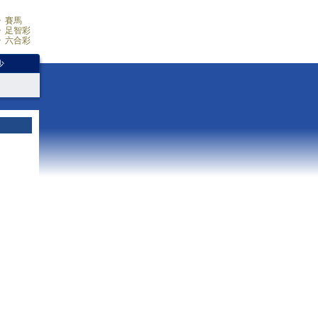
賽馬
足智彩
六合彩
少