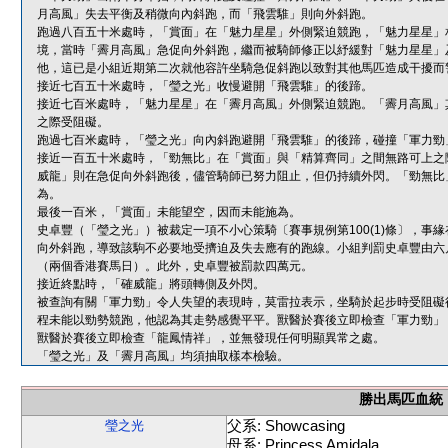
月高風」失去平衡及稍微向內斜跑，而「飛雲騅」則向外斜跑。
跑過八百五十米處時，「賞面」在「魅力星星」外側緊迫競跑，「魅力星星」
境，當時「霽月高風」急促向外斜跑，繼而被騎師修正以紓緩對「魅力星星」
他，這已是小組近期第二次就他容許坐騎急促斜跑以致對其他馬匹造成干擾而
接近七百五十米處時，「瑩之光」收慢避開「飛雲騅」的後蹄。
接近七百米處時，「魅力星星」在「霽月高風」外側緊迫競跑。「霽月高風」
之際受阻礙。
跑過七百米處時，「瑩之光」向內斜跑避開「飛雲騅」的後蹄，碰撞「軍力勁
接近一百五十米處時，「勁無比」在「賞面」與「精算齊同」之間無路可上之
威龍」則在急促向外斜跑後，儘管騎師已努力阻止，但仍持續外閃。「勁無比
為。
最後一百米，「賞面」未能望空，因而未能施為。
史卓豐（「瑩之光」）被裁定一項不小心策騎〔賽事規例第100(1)條〕，
向外斜跑，導致該駒不必要地受擠迫及失去應有的跑線。小組判罰史卓豐由六
（兩個香港賽馬日）。此外，史卓豐被罰款四萬元。
接近終點時，「確威龍」將頭轉側及外閃。
被查詢有關「軍力勁」令人失望的表現時，莫雷拉表示，坐騎於起步時受阻礙
程未能以勁勢競跑，他認為其走勢感覺平平。獸醫於賽後立即檢查「軍力勁」
獸醫於賽後立即檢查「龍鳳情祥」，並無發現任何明顯異常之處。
「瑩之光」及「霽月高風」均須抽取樣本檢驗。
勝出馬匹血統
父系: Showcasing
瑩之光
母系: Princess Amidala