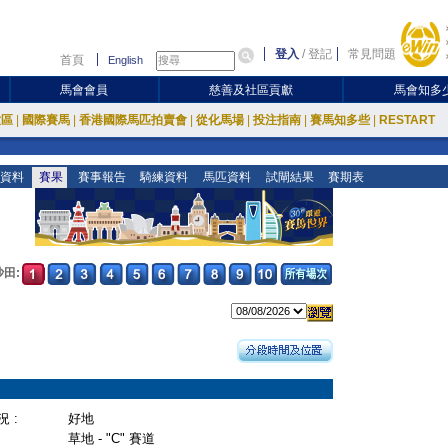
登入
/
登記
常見問題
首頁
English
馬會會員
慈善及社區貢獻
馬會知多
放區
|
國際賽馬
|
香港國際馬匹拍賣會
|
從化馬場
|
投注指南
|
賽馬知多些
|
RESTART
資料
賽果
賽事報告
騎練資料
馬匹資料
試閘結果
賽期表
沙田:
 :
好地
草地 - "C" 賽道