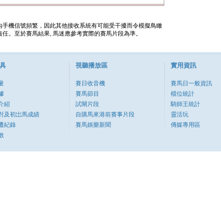
內手機信號頻繁，因此其他接收系統有可能受干擾而令模擬鳥瞰
任。至於賽馬結果, 馬迷應參考實際的賽馬片段為準。
具
視聽播放區
實用資訊
量
賽日收音機
賽馬日一般資訊
據
賽馬節目
檔位統計
介紹
試閘片段
騎師王統計
對及初岀馬成績
自購馬來港前賽事片段
靈活玩
遷紀錄
賽馬娛樂新聞
傳媒專用區
數