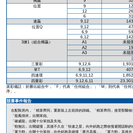
9
32
獨贏
9
12
位置
12
26
6
31
9,12
143
連贏
9,12
47
位置Q
6,9
59
6,12
142
A1
未能
3揀1（組合獨贏）
A2
19
A3
未能
9,12,6
1,931
三重彩
6,9,12
407
單T
6,9,11,12
1,852
四連環
9,12,6,11
23,301
四重彩
派彩備註：於勝出組合中，「F」代表「任何組合」；「M」則代表「任何
序」。
競賽事件報告
在配鞍房內，「精算齊同」重新裝上左前蹄的蹄鐵。「精算齊同」接受獸醫檢
「龍鳳情祥」出閘笨拙。
「確威龍」出閘十分笨拙及失地。
「勁無比」出閘緩慢，其後不久在「快速之星」向外斜跑之際收慢避開該駒的
「軍力勁」出閘十分笨拙，向外斜跑及碰撞「霽月高風」。「軍力勁」其後在