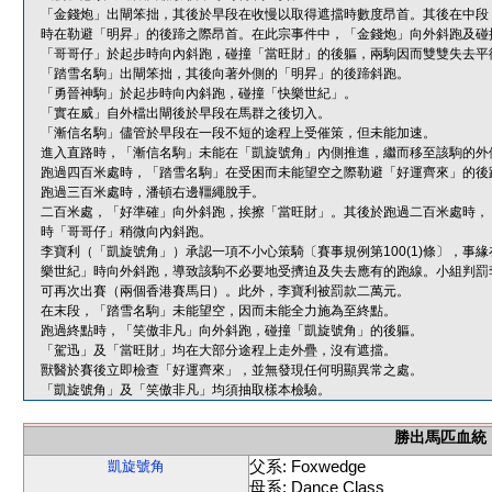
「金錢炮」出閘笨拙，其後於早段在收慢以取得遮擋時數度昂首。其後在中段
時在勒避「明昇」的後蹄之際昂首。在此宗事件中，「金錢炮」向外斜跑及碰
「哥哥仔」於起步時向內斜跑，碰撞「當旺財」的後軀，兩駒因而雙雙失去平
「踏雪名駒」出閘笨拙，其後向著外側的「明昇」的後蹄斜跑。
「勇晉神駒」於起步時向內斜跑，碰撞「快樂世紀」。
「實在威」自外檔出閘後於早段在馬群之後切入。
「漸信名駒」儘管於早段在一段不短的途程上受催策，但未能加速。
進入直路時，「漸信名駒」未能在「凱旋號角」內側推進，繼而移至該駒的外
跑過四百米處時，「踏雪名駒」在受困而未能望空之際勒避「好運齊來」的後
跑過三百米處時，潘頓右邊韁繩脫手。
二百米處，「好準確」向外斜跑，挨擦「當旺財」。其後於跑過二百米處時，
時「哥哥仔」稍微向內斜跑。
李寶利（「凱旋號角」）承認一項不小心策騎〔賽事規例第100(1)條〕，
樂世紀」時向外斜跑，導致該駒不必要地受擠迫及失去應有的跑線。小組判罰
可再次出賽（兩個香港賽馬日）。此外，李寶利被罰款二萬元。
在末段，「踏雪名駒」未能望空，因而未能全力施為至終點。
跑過終點時，「笑傲非凡」向外斜跑，碰撞「凱旋號角」的後軀。
「駕迅」及「當旺財」均在大部分途程上走外疊，沒有遮擋。
獸醫於賽後立即檢查「好運齊來」，並無發現任何明顯異常之處。
「凱旋號角」及「笑傲非凡」均須抽取樣本檢驗。
勝出馬匹血統
父系: Foxwedge
凱旋號角
母系: Dance Class