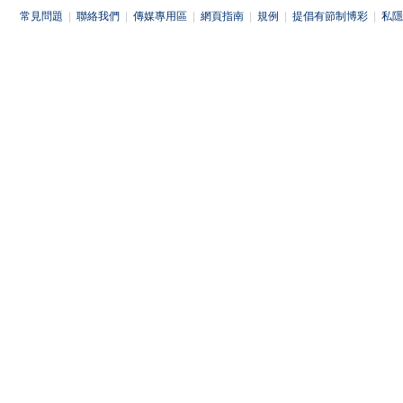
常見問題
|
聯絡我們
|
傳媒專用區
|
網頁指南
|
規例
|
提倡有節制博彩
|
私隱