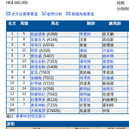
HK$ 660,000
時間 :
分段時間
全方位賽事重溫
餘勢分析
模擬鳥瞰重溫
名次
馬號
馬名
騎師
練馬師
1
5
凱旋號角
(A268)
李寶利
容天鵬
2
8
笑傲非凡
(A144)
沈拿
高伯新
3
9
哥哥仔
(V074)
黃俊
苗禮德
4
11
明昇
(A318)
潘頓
方嘉柏
5
3
實在威
(S407)
郭能
姚本輝
6
10
漸信名駒
(T253)
潘明輝
葉楚航
7
13
踏雪名駒
(S409)
田泰安
蘇偉賢
8
4
駕迅
(T063)
黃皓楠
李易達
9
6
金錢炮
(T022)
何澤堯
呂健威
10
2
好準確
(V215)
貝湯美
蘇保羅
11
14
當旺財
(V259)
蔡明紹
徐雨石
12
12
快樂世紀
(T042)
楊明綸
告達理
13
1
好運齊來
(B124)
莫雷拉
約翰摩亞
14
7
勇晉神駒
(T233)
祈普敦
霍利時
WV
大將風雲
(CN426)
吳嘉晉
何良
備註:
賽事特別情況索引
派彩