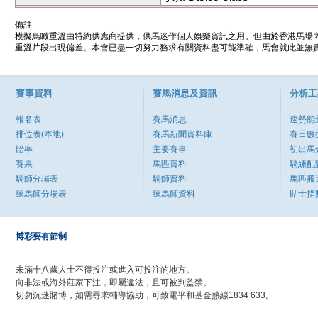
備註
模擬鳥瞰重溫由特約供應商提供，供馬迷作個人娛樂資訊之用。但由於香港馬場
重溫片段出現偏差。本會已盡一切努力務求有關資料盡可能準確，馬會就此並無責
賽事資料
賽馬消息及資訊
分析工
報名表
賽馬消息
速勢能
排位表(本地)
賽馬新聞資料庫
賽日數
賠率
主要賽事
初出馬
賽果
馬匹資料
騎練配
騎師分場表
騎師資料
馬匹搬
練馬師分場表
練馬師資料
貼士指
博彩要有節制
未滿十八歲人士不得投注或進入可投注的地方。
向非法或海外莊家下注，即屬違法，且可被判監禁。
切勿沉迷賭博，如需尋求輔導協助，可致電平和基金熱線1834 633。