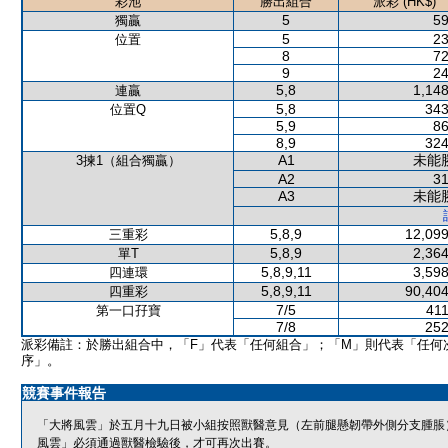
彩池
勝出組合
派彩 (HK$)
5
59
獨贏
5
23
位置
8
72
9
24
5,8
1,148
連贏
5,8
343
位置Q
5,9
86
8,9
324
A1
未能
3揀1（組合獨贏）
A2
31
A3
未能
5,8,9
12,099
三重彩
5,8,9
2,364
單T
5,8,9,11
3,598
四連環
5,8,9,11
90,404
四重彩
7/5
411
第一口孖寶
7/8
252
派彩備註：於勝出組合中，「F」代表「任何組合」；「M」則代表「任何
序」。
競賽事件報告
「大將風雲」於五月十九日被小組按照獸醫意見（左前腿懸韌帶外側分支腫脹
風雲」必須通過獸醫檢驗後，才可再次出賽。