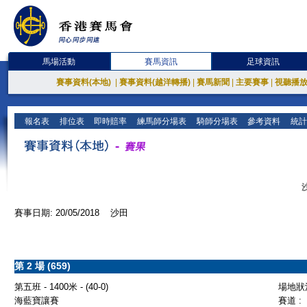
馬場活動
賽馬資訊
足球資訊
賽事資料(本地)
|
賽事資料(越洋轉播)
|
賽馬新聞
|
主要賽事
|
視聽播
報名表
排位表
即時賠率
練馬師分場表
騎師分場表
參考資料
統計
賽事日期: 20/05/2018 沙田
第 2 場 (659)
第五班 - 1400米 - (40-0)
場地狀況
海藍寶讓賽
賽道 :