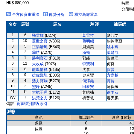
HK$ 880,000
時間 :
分段時間
全方位賽事重溫
餘勢分析
模擬鳥瞰重溫
名次
馬號
馬名
騎師
練馬師
1
6
飛雲騅
(B274)
莫雷拉
麥菲文
2
10
蓋世之寶
(V306)
蔡明紹
約翰摩亞
3
5
正陽清風
(B343)
貝湯美
姚本輝
4
2
霸勝
(A270)
潘頓
葉楚航
5
1
勝利寶石
(P310)
郭能
告達理
6
12
大收成
(T073)
李寶利
何良
7
8
龍鳳情祥
(B185)
沈拿
賀賢
8
9
雄偉飛龍
(B005)
史卓豐
方嘉柏
9
4
活力寶駒
(B279)
何澤堯
賀賢
10
3
靈鋒
(A245)
田泰安
蘇保羅
11
11
大把子彈
(B172)
黃皓楠
徐雨石
WV
7
洪荒之力
(B126)
祈普敦
容天鵬
備註:
賽事特別情況索引
派彩
彩池
勝出組合
派彩 (HK$)
6
41
獨贏
6
13
位置
10
58