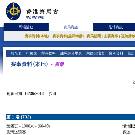
馬場活動
賽馬資訊
足球資訊
賽事資料(本地)
|
賽事資料(越洋轉播)
|
賽馬新聞
|
主要賽事
|
視聽播
報名表
排位表
即時賠率
練馬師分場表
騎師分場表
參考資料
統計
賽事日期: 16/06/2018 沙田
第 1 場 (732)
第四班 - 1000米 - (60-40)
場地狀況
柴灣道讓賽
賽道 :