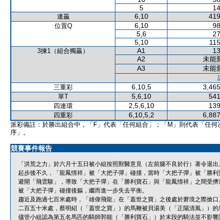
5
14
6,10
419
連贏
6,10
98
位置Q
5,6
27
5,10
115
A1
13
3揀1（組合獨贏）
A2
未能
A3
未能
6,10,5
3,465
三重彩
5,6,10
541
單T
2,5,6,10
139
四連環
6,10,5,2
6,887
四重彩
派彩備註：於勝出組合中，「F」代表「任何組合」；「M」則代表「任何
序」。
競賽事件報告
「洪荒之力」於六月十五日被小組按照獸醫意見（左前腿不良於行）著令退出
起步後不久，「龍鳳情祥」被「大把子彈」碰撞，當時「大把子彈」被「勝利
避開「飛雲騅」，導致「大把子彈」在「勝利寶石」與「龍鳳情祥」之間受擠
被「大把子彈」碰撞後軀，繼而進一步失去平衡。
趨近及跑過七百米處時，「雄偉飛龍」在「蓋世之寶」之後處於窘境之際搶口
二百五十米處，蔡明紹（「蓋世之寶」）的馬鞭被貝湯美（「正陽清風」）的
儘管小組認為第五名馬匹的騎師郭能（「勝利寶石」）於末段的騎法並不影響