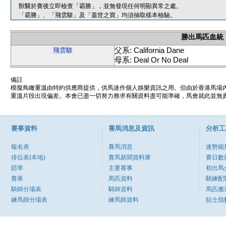
獸醫於賽後立即檢查「霸勝」，並無發現任何明顯異常之處。
「霸勝」、「飛雲騅」及「蓋世之寶」均須抽取樣本檢驗。
勝出馬匹血統
父系: California Dane
飛雲騅
母系: Deal Or No Deal
備註
模擬鳥瞰重溫由特約供應商提供，供馬迷作個人娛樂資訊之用。但由於香港馬場
重溫片段出現偏差。本會已盡一切努力務求有關資料盡可能準確，馬會就此並無責
賽事資料
賽馬消息及資訊
分析工
報名表
賽馬消息
速勢能
排位表(本地)
賽馬新聞資料庫
賽日數
賠率
主要賽事
初出馬
賽果
馬匹資料
騎練配
騎師分場表
騎師資料
馬匹搬
練馬師分場表
練馬師資料
貼士指