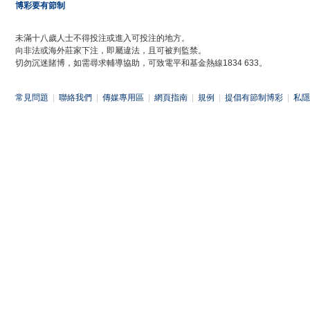
博彩要有節制
未滿十八歲人士不得投注或進入可投注的地方。
向非法或海外莊家下注，即屬違法，且可被判監禁。
切勿沉迷賭博，如需尋求輔導協助，可致電平和基金熱線1834 633。
常見問題
|
聯絡我們
|
傳媒專用區
|
網頁指南
|
規例
|
提倡有節制博彩
|
私隱