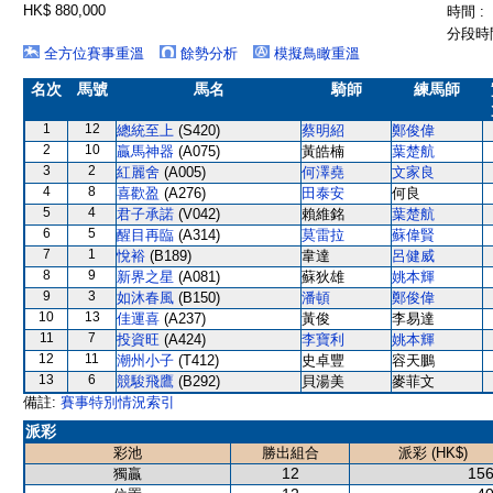
HK$ 880,000
時間 :
分段時間
全方位賽事重溫
餘勢分析
模擬鳥瞰重溫
名次
馬號
馬名
騎師
練馬師
1
12
總統至上
(S420)
蔡明紹
鄭俊偉
2
10
贏馬神器
(A075)
黃皓楠
葉楚航
3
2
紅麗舍
(A005)
何澤堯
文家良
4
8
喜歡盈
(A276)
田泰安
何良
5
4
君子承諾
(V042)
賴維銘
葉楚航
6
5
醒目再臨
(A314)
莫雷拉
蘇偉賢
7
1
悅裕
(B189)
韋達
呂健威
8
9
新界之星
(A081)
蘇狄雄
姚本輝
9
3
如沐春風
(B150)
潘頓
鄭俊偉
10
13
佳運喜
(A237)
黃俊
李易達
11
7
投資旺
(A424)
李寶利
姚本輝
12
11
潮州小子
(T412)
史卓豐
容天鵬
13
6
競駿飛鷹
(B292)
貝湯美
麥菲文
備註:
賽事特別情況索引
派彩
彩池
勝出組合
派彩 (HK$)
12
156
獨贏