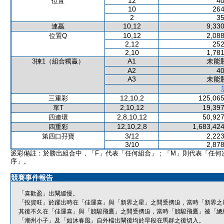
12
40
位置
10
264
2
35
10,12
9,330
連贏
10,12
2,088
位置Q
2,12
252
2,10
1,781
A1
未能
3揀1（組合獨贏）
A2
40
A3
未能
12,10,2
125,065
三重彩
2,10,12
19,397
單T
2,8,10,12
50,927
四連環
12,10,2,8
1,683,424
四重彩
3/12
2,223
第四口孖寶
3/10
2,878
派彩備註：於勝出組合中，「F」代表「任何組合」；「M」則代表「任何
序」。
競賽事件報告
「喜歡盈」出閘緩慢。
「投資旺」於躍出時在「佳運喜」與「新界之星」之間受擠迫，當時「新界之
其後不久在「佳運喜」與「競駿飛鷹」之間受擠迫，當時「競駿飛鷹」被「總
「潮州小子」及「如沐春風」自外檔出閘後均於早段在馬群之後切入。