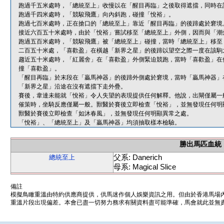
跑過千五米處時，「總統至上」收慢以在「醒目再臨」之後取得遮擋，同時在
跑過千四米處時，「競駿飛鷹」向內斜跑，碰撞「悅裕」。
跑過七百米處時，正在搶口的「總統至上」靠近「醒目再臨」的後蹄處於窘境
接近六百五十米處時，由於「悅裕」嘗試移至「總統至上」外側，因而與「潮
跑過五百米處時，「競駿飛鷹」被「總統至上」碰撞，當時「總統至上」移至
二百五十米處，「喜歡盈」在橫越「新界之星」的後蹄以望空之際一度在該駒
趨近五十米處時，「紅麗舍」在「喜歡盈」外側緊迫競跑，當時「喜歡盈」在
撞「喜歡盈」。
「醒目再臨」於末段在「贏馬神器」的後蹄外側處於窘境，當時「贏馬神器」
「新界之星」沿途在沒有遮擋下走外疊。
賽後，韋達未能就「悅裕」令人失望的表現提供任何解釋。他說，出閘僅屬一
催策時，坐騎反應僅屬一般。獸醫於賽後立即檢查「悅裕」，並無發現任何明
獸醫於賽後立即檢查「如沐春風」，並無發現任何明顯異常之處。
「悅裕」、「總統至上」及「贏馬神器」均須抽取樣本檢驗。
勝出馬匹血統
父系: Danerich
總統至上
母系: Magical Slice
備註
模擬鳥瞰重溫由特約供應商提供，供馬迷作個人娛樂資訊之用。但由於香港馬場
重溫片段出現偏差。本會已盡一切努力務求有關資料盡可能準確，馬會就此並無責