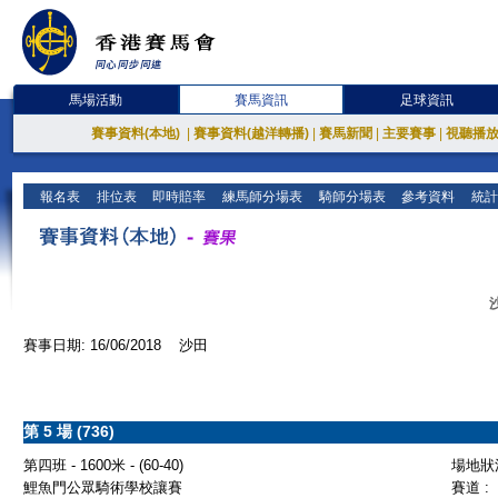
馬場活動
賽馬資訊
足球資訊
賽事資料(本地)
|
賽事資料(越洋轉播)
|
賽馬新聞
|
主要賽事
|
視聽播
報名表
排位表
即時賠率
練馬師分場表
騎師分場表
參考資料
統計
賽事日期: 16/06/2018 沙田
第 5 場 (736)
第四班 - 1600米 - (60-40)
場地狀況
鯉魚門公眾騎術學校讓賽
賽道 :