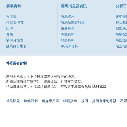
賽事資料
賽馬消息及資訊
分析工
報名表
賽馬消息
速勢能
排位表(本地)
賽馬新聞資料庫
賽日數
賠率
主要賽事
初出馬
賽果
馬匹資料
騎練配
騎師分場表
騎師資料
馬匹搬
練馬師分場表
練馬師資料
貼士指
博彩要有節制
未滿十八歲人士不得投注或進入可投注的地方。
向非法或海外莊家下注，即屬違法，且可被判監禁。
切勿沉迷賭博，如需尋求輔導協助，可致電平和基金熱線1834 633。
常見問題
|
聯絡我們
|
傳媒專用區
|
網頁指南
|
規例
|
提倡有節制博彩
|
私隱