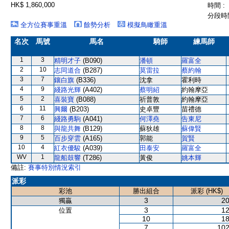
HK$ 1,860,000
時間 :
分段時間
全方位賽事重溫
餘勢分析
模擬鳥瞰重溫
名次
馬號
馬名
騎師
練馬師
1
3
精明才子
(B090)
潘頓
羅富全
2
10
志同道合
(B287)
莫雷拉
蔡約翰
3
7
鑲白旗
(B336)
沈拿
霍利時
4
9
綫路光輝
(A402)
蔡明紹
約翰摩亞
5
2
喜裝寶
(B088)
祈普敦
約翰摩亞
6
11
興爾
(B203)
史卓豐
苗禮德
7
6
綫路勇駒
(A041)
何澤堯
告東尼
8
8
與龍共舞
(B129)
蘇狄雄
蘇偉賢
9
5
百步穿雲
(A165)
郭能
賀賢
10
4
紅衣優駿
(A039)
田泰安
羅富全
WV
1
龍船鼓響
(T286)
黃俊
姚本輝
備註:
賽事特別情況索引
派彩
彩池
勝出組合
派彩 (HK$)
3
20
獨贏
3
12
位置
10
18
7
102