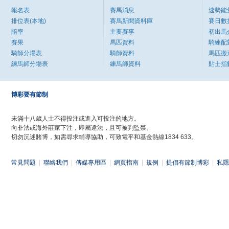
報名表
賽馬消息
速勢能
排位表(本地)
賽馬新聞資料庫
賽日數
賠率
主要賽事
初出馬
賽果
馬匹資料
騎練配
騎師分場表
騎師資料
馬匹搬
練馬師分場表
練馬師資料
貼士指
博彩要有節制
未滿十八歲人士不得投注或進入可投注的地方。
向非法或海外莊家下注，即屬違法，且可被判監禁。
切勿沉迷賭博，如需尋求輔導協助，可致電平和基金熱線1834 633。
常見問題
|
聯絡我們
|
傳媒專用區
|
網頁指南
|
規例
|
提倡有節制博彩
|
私隱