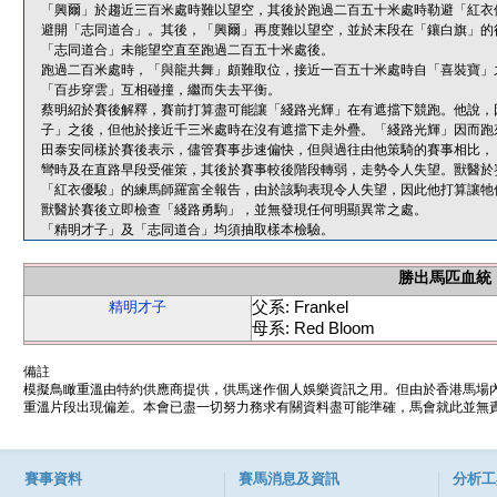
「興爾」於趨近三百米處時難以望空，其後於跑過二百五十米處時勒避「紅衣
避開「志同道合」。其後，「興爾」再度難以望空，並於末段在「鑲白旗」的
「志同道合」未能望空直至跑過二百五十米處後。
跑過二百米處時，「與龍共舞」頗難取位，接近一百五十米處時自「喜裝寶」
「百步穿雲」互相碰撞，繼而失去平衡。
蔡明紹於賽後解釋，賽前打算盡可能讓「綫路光輝」在有遮擋下競跑。他說，
子」之後，但他於接近千三米處時在沒有遮擋下走外疊。「綫路光輝」因而跑
田泰安同樣於賽後表示，儘管賽事步速偏快，但與過往由他策騎的賽事相比，
彎時及在直路早段受催策，其後於賽事較後階段轉弱，走勢令人失望。獸醫於
「紅衣優駿」的練馬師羅富全報告，由於該駒表現令人失望，因此他打算讓牠
獸醫於賽後立即檢查「綫路勇駒」，並無發現任何明顯異常之處。
「精明才子」及「志同道合」均須抽取樣本檢驗。
勝出馬匹血統
父系: Frankel
精明才子
母系: Red Bloom
備註
模擬鳥瞰重溫由特約供應商提供，供馬迷作個人娛樂資訊之用。但由於香港馬場
重溫片段出現偏差。本會已盡一切努力務求有關資料盡可能準確，馬會就此並無責
賽事資料
賽馬消息及資訊
分析工