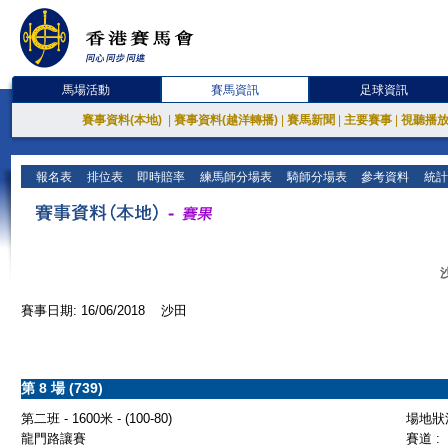
馬場活動
賽馬資訊
足球資訊
賽事資料(本地)
|
賽事資料(越洋轉播)
|
賽馬新聞
|
主要賽事
|
視聽播
報名表
排位表
即時賠率
練馬師分場表
騎師分場表
參考資料
統計
賽事日期: 16/06/2018 沙田
第 8 場 (739)
第二班 - 1600米 - (100-80)
場地狀況
龍門路讓賽
賽道 :