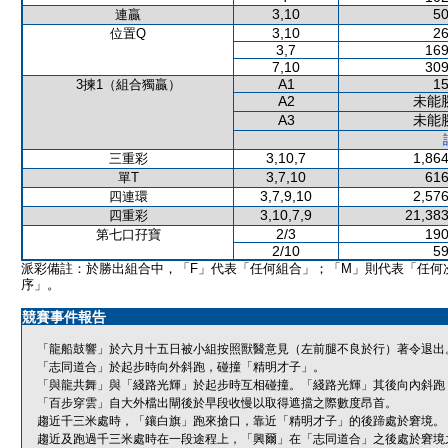
3,10
50
連贏
3,10
26
位置Q
3,7
169
7,10
309
A1
15
3揀1（組合獨贏）
A2
未能
A3
未能
3,10,7
1,864
三重彩
3,7,10
616
單T
3,7,9,10
2,576
四連環
3,10,7,9
21,383
四重彩
2/3
190
第七口孖寶
2/10
59
派彩備註：於勝出組合中，「F」代表「任何組合」；「M」則代表「任何
序」。
競賽事件報告
「龍船鼓響」於六月十五日被小組按照獸醫意見（左前腿不良於行）著令退出
「志同道合」於起步時向外斜跑，碰撞「精明才子」。
「與龍共舞」與「綫路光輝」於起步時互相碰撞。「綫路光輝」其後向內斜跑
「百步穿雲」自大外檔出閘後於早段收慢以取得遮擋之際數度昂首。
趨近千三米處時，「鑲白旗」跑來搶口，靠近「精明才子」的後蹄處於窘境。
趨近及跑過千三米處時在一段途程上，「興爾」在「志同道合」之後處於窘境