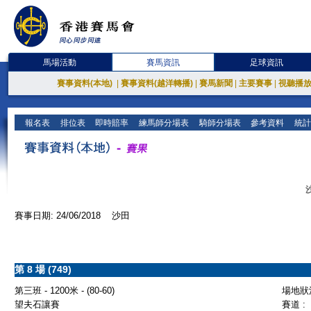
馬場活動
賽馬資訊
足球資訊
賽事資料(本地)
|
賽事資料(越洋轉播)
|
賽馬新聞
|
主要賽事
|
視聽播
報名表
排位表
即時賠率
練馬師分場表
騎師分場表
參考資料
統計
賽事日期: 24/06/2018 沙田
第 8 場 (749)
第三班 - 1200米 - (80-60)
場地狀況
望夫石讓賽
賽道 :