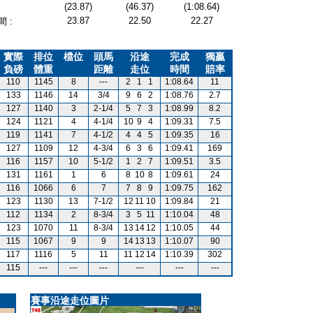
(23.87)
(46.37)
(1:08.64)
23.87
22.50
22.27
 :
實際
排位
檔位
頭馬
沿途
完成
獨贏
負磅
體重
距離
走位
時間
賠率
110
1145
8
---
2
1
1
1:08.64
11
133
1146
14
3/4
9
6
2
1:08.76
2.7
127
1140
3
2-1/4
5
7
3
1:08.99
8.2
124
1121
4
4-1/4
10
9
4
1:09.31
7.5
119
1141
7
4-1/2
4
4
5
1:09.35
16
127
1109
12
4-3/4
6
3
6
1:09.41
169
116
1157
10
5-1/2
1
2
7
1:09.51
3.5
131
1161
1
6
8
10
8
1:09.61
24
116
1066
6
7
7
8
9
1:09.75
162
123
1130
13
7-1/2
12
11
10
1:09.84
21
112
1134
2
8-3/4
3
5
11
1:10.04
48
123
1070
11
8-3/4
13
14
12
1:10.05
44
115
1067
9
9
14
13
13
1:10.07
90
117
1116
5
11
11
12
14
1:10.39
302
115
---
---
---
---
---
---
賽事沿途走位圖片