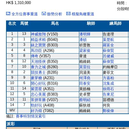
HK$ 1,310,000
時間 :
分段時間
全方位賽事重溫
餘勢分析
模擬鳥瞰重溫
名次
馬號
馬名
騎師
練馬師
1
13
神威敖翔
(V150)
潘明輝
告達理
2
1
精益求精
(B040)
潘頓
葉楚航
3
3
錶之寶寶
(B303)
祈普敦
羅富全
4
4
馬功臣
(A296)
梁家俊
蘇偉賢
5
8
傳奇
(V357)
韋達
呂健威
6
12
天池怪俠
(B350)
賴維銘
蘇偉賢
7
10
薈力之城
(B280)
莫雷拉
約翰摩亞
8
2
競技勇士
(B285)
貝湯美
麥菲文
9
9
麥芽糖
(A231)
何澤堯
方嘉柏
10
6
開心好玩
(B316)
田泰安
沈集成
11
14
紫雲星
(A351)
黃皓楠
徐雨石
12
5
忠心美麗
(B383)
史卓豐
告東尼
13
11
常拼常勝
(V037)
蔡明紹
苗禮德
14
7
勁好玩
(A408)
蘇狄雄
何良
WV
好力煌
(T082)
賴維銘
鄭俊偉
備註:
賽事特別情況索引
派彩