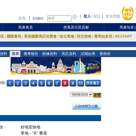
登入
/
登記
常見問題
首頁
English
馬會會員
慈善及社區貢獻
馬會知多
放區
|
國際賽馬
|
香港國際馬匹拍賣會
|
從化馬場
|
投注指南
|
賽馬知多些
|
RESTART
資料
賽果
賽事報告
騎練資料
馬匹資料
試閘結果
賽期表
沙田:
 :
好地至快地
草地 - "A" 賽道