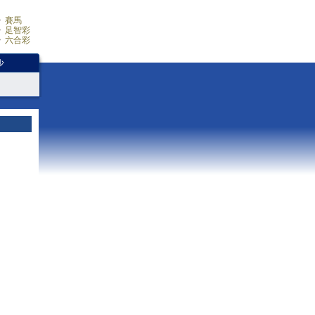
賽馬
足智彩
六合彩
少