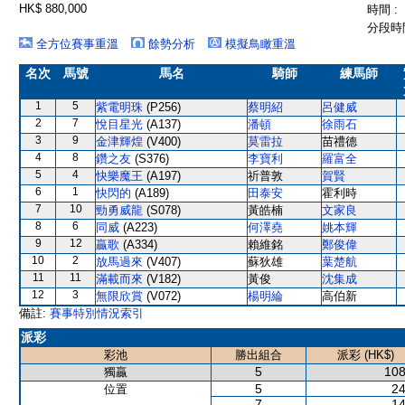
HK$ 880,000
時間 :
分段時間
全方位賽事重溫
餘勢分析
模擬鳥瞰重溫
名次
馬號
馬名
騎師
練馬師
1
5
紫電明珠
(P256)
蔡明紹
呂健威
2
7
悅目星光
(A137)
潘頓
徐雨石
3
9
金津輝煌
(V400)
莫雷拉
苗禮德
4
8
鑽之友
(S376)
李寶利
羅富全
5
4
快樂魔王
(A197)
祈普敦
賀賢
6
1
快閃的
(A189)
田泰安
霍利時
7
10
勁勇威龍
(S078)
黃皓楠
文家良
8
6
同威
(A223)
何澤堯
姚本輝
9
12
贏歌
(A334)
賴維銘
鄭俊偉
10
2
放馬過來
(V407)
蘇狄雄
葉楚航
11
11
滿載而來
(V182)
黃俊
沈集成
12
3
無限欣賞
(V072)
楊明綸
高伯新
備註:
賽事特別情況索引
派彩
彩池
勝出組合
派彩 (HK$)
5
108
獨贏
5
24
位置
7
14