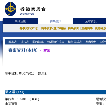
馬場活動
賽馬資訊
足球資訊
賽事資料(本地)
|
賽事資料(越洋轉播)
|
賽馬新聞
|
主要賽事
|
視聽播
報名表
排位表
即時賠率
練馬師分場表
騎師分場表
參考資料
統計
賽事日期: 04/07/2018 跑馬地
第 2 場 (771)
第四班 - 1650米 - (60-40)
場地狀況
山茶讓賽
賽道 :