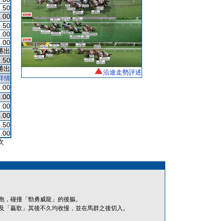
.50
.00
.50
.00
.00
勝出
.50
勝出
沿途走勢評述
詳情
.00
.00
.00
.00
.50
.00
次
跑，碰撞「勁勇威龍」的後軀。
及「贏歌」其後不久均收慢，並在馬群之後切入。