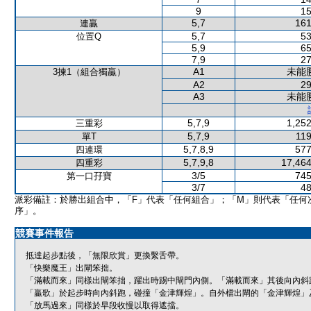
9
15
5,7
161
連贏
5,7
53
位置Q
5,9
65
7,9
27
A1
未能
3揀1（組合獨贏）
A2
29
A3
未能
5,7,9
1,252
三重彩
5,7,9
119
單T
5,7,8,9
577
四連環
5,7,9,8
17,464
四重彩
3/5
745
第一口孖寶
3/7
48
派彩備註：於勝出組合中，「F」代表「任何組合」；「M」則代表「任何
序」。
競賽事件報告
抵達起步點後，「無限欣賞」更換繫舌帶。
「快樂魔王」出閘笨拙。
「滿載而來」同樣出閘笨拙，躍出時踢中閘門內側。「滿載而來」其後向內斜
「贏歌」於起步時向內斜跑，碰撞「金津輝煌」。自外檔出閘的「金津輝煌」
「放馬過來」同樣於早段收慢以取得遮擋。