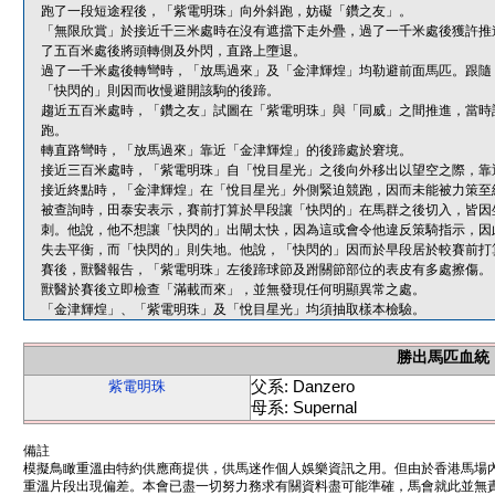
跑了一段短途程後，「紫電明珠」向外斜跑，妨礙「鑽之友」。
「無限欣賞」於接近千三米處時在沒有遮擋下走外疊，過了一千米處後獲許推
了五百米處後將頭轉側及外閃，直路上墮退。
過了一千米處後轉彎時，「放馬過來」及「金津輝煌」均勒避前面馬匹。跟隨
「快閃的」則因而收慢避開該駒的後蹄。
趨近五百米處時，「鑽之友」試圖在「紫電明珠」與「同威」之間推進，當時
跑。
轉直路彎時，「放馬過來」靠近「金津輝煌」的後蹄處於窘境。
接近三百米處時，「紫電明珠」自「悅目星光」之後向外移出以望空之際，靠
接近終點時，「金津輝煌」在「悅目星光」外側緊迫競跑，因而未能被力策至
被查詢時，田泰安表示，賽前打算於早段讓「快閃的」在馬群之後切入，皆因
刺。他說，他不想讓「快閃的」出閘太快，因為這或會令他違反策騎指示，因
失去平衡，而「快閃的」則失地。他說，「快閃的」因而於早段居於較賽前打
賽後，獸醫報告，「紫電明珠」左後蹄球節及跗關節部位的表皮有多處擦傷。
獸醫於賽後立即檢查「滿載而來」，並無發現任何明顯異常之處。
「金津輝煌」、「紫電明珠」及「悅目星光」均須抽取樣本檢驗。
勝出馬匹血統
父系: Danzero
紫電明珠
母系: Supernal
備註
模擬鳥瞰重溫由特約供應商提供，供馬迷作個人娛樂資訊之用。但由於香港馬場
重溫片段出現偏差。本會已盡一切努力務求有關資料盡可能準確，馬會就此並無責