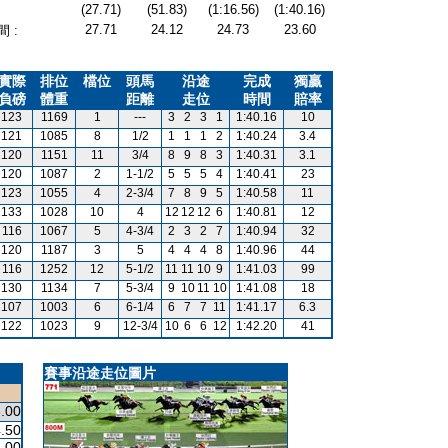
(27.71)
(51.83)
(1:16.56)
(1:40.16)
27.71
24.12
24.73
23.60
 :
實際
排位
檔位
頭馬
沿途
完成
獨贏
負磅
體重
距離
走位
時間
賠率
123
1169
1
---
3
2
3
1
1:40.16
10
121
1085
8
1/2
1
1
1
2
1:40.24
3.4
120
1151
11
3/4
8
9
8
3
1:40.31
3.1
120
1087
2
1-1/2
5
5
5
4
1:40.41
23
123
1055
4
2-3/4
7
8
9
5
1:40.58
11
133
1028
10
4
12
12
12
6
1:40.81
12
116
1067
5
4-3/4
2
3
2
7
1:40.94
32
120
1187
3
5
4
4
4
8
1:40.96
44
116
1252
12
5-1/2
11
11
10
9
1:41.03
99
130
1134
7
5-3/4
9
10
11
10
1:41.08
18
107
1003
6
6-1/4
6
7
7
11
1:41.17
6.3
122
1023
9
12-3/4
10
6
6
12
1:42.20
41
賽事沿途走位圖片
.00
.50
.00