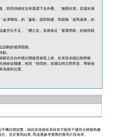
進，然而持續在沒有遮擋下走外疊。「無限欣賞」其後於過
「金津輝煌」的「贏歌」因而勒避，而跟隨「放馬過來」的
該處空位不足，「鑽之友」其後靠近「紫電明珠」的後蹄競
近該駒的後蹄競跑。
終點。
坐騎近仗自外檔出閘後受催策上前，於末段未能以勁勢衝
此他收短韁繩，然而「快閃的」於躍出時立即昂首，導致他
算為後的位置。
內手機信號頻繁，因此其他接收系統有可能受干擾而令模擬鳥瞰
任。至於賽馬結果, 馬迷應參考實際的賽馬片段為準。