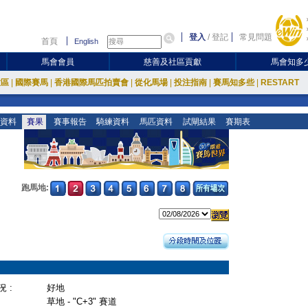
登入
/
登記
常見問題
首頁
English
馬會會員
慈善及社區貢獻
馬會知多
放區
|
國際賽馬
|
香港國際馬匹拍賣會
|
從化馬場
|
投注指南
|
賽馬知多些
|
RESTART
資料
賽果
賽事報告
騎練資料
馬匹資料
試閘結果
賽期表
跑馬地:
 :
好地
草地 - "C+3" 賽道