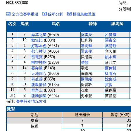
HK$ 880,000
時間 :
分段時間
全方位賽事重溫
餘勢分析
模擬鳥瞰重溫
名次
馬號
馬名
騎師
練馬師
1
7
蟲草之星
(B070)
莫雷拉
呂健威
2
10
勁無比
(B034)
杜利萊
羅富全
3
1
好客本色
(A261)
潘明輝
葉楚航
4
3
都市神話
(A086)
梁家俊
容天鵬
5
8
雷電寶
(B259)
貝湯美
姚本輝
6
4
機智神駒
(B289)
潘頓
麥菲文
7
12
喜奔騰
(B143)
韋達
蘇偉賢
8
9
天地同心
(B030)
黃皓楠
徐雨石
9
6
泰益善
(B358)
楊明綸
沈集成
10
11
龍鳳情祥
(B185)
祈普敦
賀賢
11
5
齊齊上
(B037)
沈拿
蘇保羅
UR
2
龍騰摘星
(A294)
史卓豐
苗禮德
備註:
賽事特別情況索引
派彩
彩池
勝出組合
派彩 (HK$)
7
33
獨贏
7
16
位置
10
22