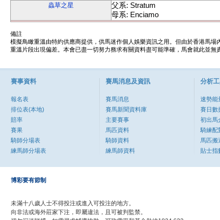
父系: Stratum
蟲草之星
母系: Enciamo
備註
模擬鳥瞰重溫由特約供應商提供，供馬迷作個人娛樂資訊之用。但由於香港馬場
重溫片段出現偏差。本會已盡一切努力務求有關資料盡可能準確，馬會就此並無責
賽事資料
賽馬消息及資訊
分析工
報名表
賽馬消息
速勢能
排位表(本地)
賽馬新聞資料庫
賽日數
賠率
主要賽事
初出馬
賽果
馬匹資料
騎練配
騎師分場表
騎師資料
馬匹搬
練馬師分場表
練馬師資料
貼士指
博彩要有節制
未滿十八歲人士不得投注或進入可投注的地方。
向非法或海外莊家下注，即屬違法，且可被判監禁。