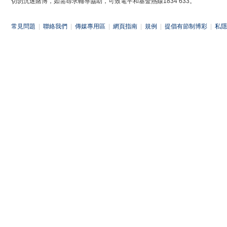
切勿沉迷賭博，如需尋求輔導協助，可致電平和基金熱線1834 633。
常見問題
|
聯絡我們
|
傳媒專用區
|
網頁指南
|
規例
|
提倡有節制博彩
|
私隱