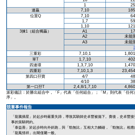
1
25
7,10
185
連贏
7,10
64
位置Q
1,7
59
1,10
121
A1
17
3揀1（組合獨贏）
A2
未能
A3
未能
7,10,1
1,801
三重彩
1,7,10
402
單T
1,3,7,10
1,470
四連環
7,10,1,3
23,454
四重彩
4/7
48
第四口孖寶
4/10
38
2,4,8/1,7,10
4,860
第一口孖T
派彩備註：於勝出組合中，「F」代表「任何組合」；「M」則代表「任何
序」。
競賽事件報告
「龍騰摘星」於起步時嚴重失蹄，導致其騎師史卓豐被拋下。賽後，史卓豐接
事的策騎聘約。
「泰益善」於起步時向外斜跑，與「勁無比」互相大力觸碰，「勁無比」相應
「龍鳳情祥」出閘僅屬一般。