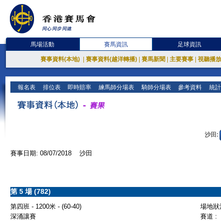
馬場活動
賽馬資訊
足球資訊
賽事資料(本地)
|
賽事資料(越洋轉播)
|
賽馬新聞
|
主要賽事
|
視聽播
報名表
排位表
即時賠率
練馬師分場表
騎師分場表
參考資料
統計
沙田:
賽事日期: 08/07/2018 沙田
第 5 場 (782)
第四班 - 1200米 - (60-40)
場地狀況
深涌讓賽
賽道 :