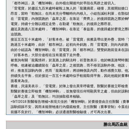
「都市神話」及「機智神駒」自外檔出閘後均於早段在馬群之後切入。
「雷電寶」於趨近九百米處時被鞍上無人的「龍騰摘星」碰撞，其後開始搶口
昂首，當時「勁無比」在尚未充分帶離時向內移入。小組告誡杜利萊，在類似
在「雷電寶」內側競跑的「蟲草之星」在靠近「齊齊上」的後蹄競跑之際於轉
電寶」持續十分難以穩定走勢，在勒避「勁無比」的後蹄之際昂首。
趨近及跑過八百米處時，「機智神駒」在靠近「泰益善」的後蹄處於窘境之際
迫競跑。
接近五百五十米處時，「好客本色」被「雷電寶」挨擦及帶出更外疊，當時「
跑過五十米處時，由於「都市神話」起初向外斜跑，而「雷電寶」則向內斜跑
由於小組認為「機智神駒」在「雷電寶」與「都市神話」雙雙斜跑前並未在該
「好客本色」大部分途程在沒有遮擋下走外疊。
被查詢有關「龍鳳情祥」於直路上的騎法時，祈普敦表示，他於轉直路彎時嘗
呼喚。他遂被迫繼續留在「蟲草之星」之後競跑，而不移至該駒外側。他說，
祥」推進至該駒內側，然而「龍鳳情祥」將頭轉側及內閃，動作感覺欠順。他
持續失去平衡，但於接近一百五十米處時似乎較能取得平衡，因此他能於賽事
面看來為佳。
賽後，貝湯美表示，「雷電寶」於陣上發出異常呼吸聲。獸醫於賽後立即檢查
獸醫於賽後立即檢查「機智神駒」，並無發現任何明顯異常之處，但由於該駒
「蟲草之星」及「勁無比」均須抽取樣本檢驗。
<9/7/2018 獸醫報告增補>表現欠佳的「機智神駒」於賽後曾由主任獸醫
該駒煩躁不安，因而未能替牠進行內窺鏡檢查。主任獸醫（賽事管制）今晨在
前腿不良於行。「機智神駒」必須通過獸醫檢驗後，才可再次出賽。
勝出馬匹血統