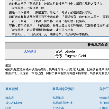
自外檔出閘的「葵涌老友」於躍出時碰撞閘門外側，繼而在馬群之後切入。
「時尚風格」出閘僅屬一般。
跑過一千米處時，「乘勝追擊」靠近「小奇妙」的後蹄處於窘境。
四百米處和趨近及跑過三百五十米處時，「天賦致寶」向外移出以望空，因而
一百五十米處，「日東昇」向外移出避開「有衝勁」的後蹄。
賽後，蔡明紹表示，「時尚風格」於陣上發出異常呼吸聲。獸醫於賽後立即檢
「時尚風格」必須通過獸醫檢驗後，才可再次出賽。
「有衝勁」、「天賦致寶」及「乘勝追擊」均須抽取樣本檢驗。
勝出馬匹血統
父系: Strada
天賦致寶
母系: Eugenie Gold
備註
模擬鳥瞰重溫由特約供應商提供，供馬迷作個人娛樂資訊之用。但由於香港馬場
重溫片段出現偏差。本會已盡一切努力務求有關資料盡可能準確，馬會就此並無責
賽事資料
賽馬消息及資訊
分析工
報名表
賽馬消息
速勢能
排位表(本地)
賽馬新聞資料庫
賽日數
賠率
主要賽事
初出馬