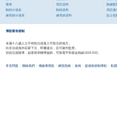
賽果
馬匹資料
騎練配
騎師分場表
騎師資料
馬匹搬
練馬師分場表
練馬師資料
貼士指
博彩要有節制
未滿十八歲人士不得投注或進入可投注的地方。
向非法或海外莊家下注，即屬違法，且可被判監禁。
切勿沉迷賭博，如需尋求輔導協助，可致電平和基金熱線1834 633。
常見問題
|
聯絡我們
|
傳媒專用區
|
網頁指南
|
規例
|
提倡有節制博彩
|
私隱