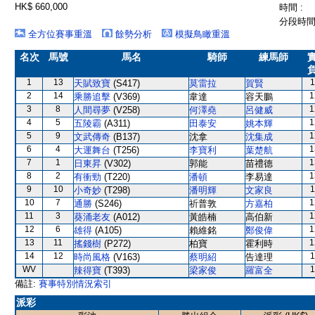
HK$ 660,000
時間 :
分段時間 
全方位賽事重溫
餘勢分析
模擬鳥瞰重溫
名次
馬號
馬名
騎師
練馬師
1
13
1
天賦致寶
(S417)
莫雷拉
賀賢
2
14
1
乘勝追擊
(V369)
韋達
容天鵬
3
8
1
人間尋夢
(V258)
何澤堯
呂健威
4
5
1
五陵霸
(A311)
田泰安
姚本輝
5
9
1
文武傳奇
(B137)
沈拿
沈集成
6
4
1
大運舞台
(T256)
李寶利
葉楚航
7
1
1
日東昇
(V302)
郭能
苗禮德
8
2
1
有衝勁
(T220)
潘頓
李易達
9
10
1
小奇妙
(T298)
潘明輝
文家良
10
7
1
通勝
(S246)
祈普敦
方嘉柏
11
3
1
葵涌老友
(A012)
黃皓楠
高伯新
12
6
1
雄得
(A105)
賴維銘
鄭俊偉
13
11
1
搖錢樹
(P272)
柏寶
霍利時
14
12
1
時尚風格
(V163)
蔡明紹
告達理
WV
1
辣得寶
(T393)
梁家俊
羅富全
備註:
賽事特別情況索引
派彩