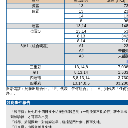
彩池
勝出組合
派彩 (HK$)
13
73
獨贏
13
23
位置
14
13
8
98
13,14
148
連贏
13,14
53
位置Q
8,13
342
8,14
216
A1
23
3揀1（組合獨贏）
A2
未能
A3
未能
13,14,8
7,038
三重彩
8,13,14
1,533
單T
5,8,13,14
3,760
四連環
13,14,8,5
83,280
四重彩
派彩備註：於勝出組合中，「F」代表「任何組合」；「M」則代表「任何
序」。
競賽事件報告
「辣得寶」於七月十四日被小組按照獸醫意見（一對後腿不良於行）著令退出
醫檢驗後，才可再次出賽。
「雄得」於開閘時一對前腳並舉，碰撞閘門外側，因而失地。
「日東昇」出閘笨拙及失地。