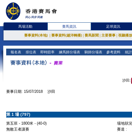
馬場活動
賽馬資訊
足球資訊
賽事資料(本地)
|
賽事資料(越洋轉播)
|
賽馬新聞
|
主要賽事
|
視聽播
報名表
排位表
即時賠率
練馬師分場表
騎師分場表
參考資料
統計
沙田:
賽事日期: 15/07/2018 沙田
第 1 場 (797)
第五班 - 1800米 - (40-0)
場地狀況 
無敵王者讓賽
賽道 :