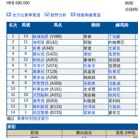
HK$ 690,000
時間 :
分段時間
全方位賽事重溫
餘勢分析
模擬鳥瞰重溫
名次
馬號
馬名
騎師
練馬師
1
13
銀城福星
(V088)
黃俊
丁冠豪
2
11
海明珠
(B142)
郭能
約翰摩亞
3
2
薪勇
(A340)
韋達
文家良
4
8
勝在煌
(S425)
潘頓
葉楚航
5
12
勁快步
(A053)
麥偉利
高伯新
6
5
哥哥仔
(V074)
田泰安
苗禮德
7
4
萬事欣
(T129)
吳嘉晉
告東尼
8
6
樂多福
(A208)
賴維銘
何良
9
9
帝聖寶貝
(A059)
巫顯東
沈集成
10
7
料事如神
(A191)
史卓豐
蘇偉賢
11
10
洪荒駿駒
(A031)
黃皓楠
徐雨石
12
14
優秀寶
(B059)
利敬國
霍利時
13
3
勝利新星
(B133)
何澤堯
方嘉柏
14
1
和諧繁榮
(B233)
梁家俊
麥菲文
備註:
賽事特別情況索引
派彩
彩池
勝出組合
派彩 (HK$)