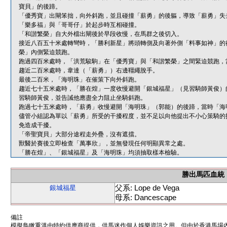
寶貝」的後蹄。
「優秀寶」出閘笨拙，向外斜跑，並且碰撞「薪勇」的後軀，導致「薪勇」失
「樂多福」與「哥哥仔」於起步時互相碰撞。
「和諧繁榮」自大外檔出閘後於早段收慢，在馬群之後切入。
接近八百五十米處轉彎時，「勝利新星」將頭轉側及向著外側「料事如神」的
榮」內側緊迫競跑。
跑過四百米處時，「洪荒駿駒」在「優秀寶」與「和諧繁榮」之間緊迫競跑，
趨近二百米處時，韋達（「薪勇」）右邊韁繩脫手。
最後二百米，「海明珠」在催策下向外斜跑。
趨近七十五米處時，「勝在煌」一度收慢避開「銀城福星」（見習騎師黃俊）
習騎師黃俊，並告誡他應盡全力阻止坐騎斜跑。
跑過七十五米處時，「薪勇」收慢避開「海明珠」（郭能）的後蹄，當時「海
儘管小組認為單以「薪勇」所受的干擾程度，並不足以向他提出不小心策騎的
免造成干擾。
「帝聖寶貝」大部分途程走外疊，沒有遮擋。
獸醫於賽後立即檢查「萬事欣」，並無發現任何明顯異常之處。
「勝在煌」、「銀城福星」及「海明珠」均須抽取樣本檢驗。
勝出馬匹血統
父系: Lope de Vega
銀城福星
母系: Dancescape
備註
模擬鳥瞰重溫由特約供應商提供，供馬迷作個人娛樂資訊之用。但由於香港馬場