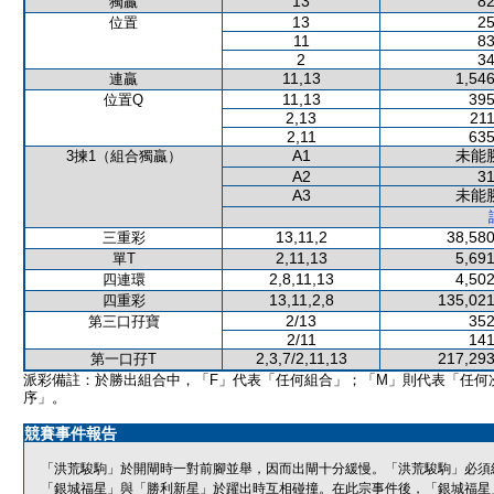
13
82
獨贏
13
25
位置
11
83
2
34
11,13
1,546
連贏
11,13
395
位置Q
2,13
211
2,11
635
A1
未能
3揀1（組合獨贏）
A2
31
A3
未能
13,11,2
38,580
三重彩
2,11,13
5,691
單T
2,8,11,13
4,502
四連環
13,11,2,8
135,021
四重彩
2/13
352
第三口孖寶
2/11
141
2,3,7/2,11,13
217,293
第一口孖T
派彩備註：於勝出組合中，「F」代表「任何組合」；「M」則代表「任何
序」。
競賽事件報告
「洪荒駿駒」於開閘時一對前腳並舉，因而出閘十分緩慢。「洪荒駿駒」必須
「銀城福星」與「勝利新星」於躍出時互相碰撞。在此宗事件後，「銀城福星