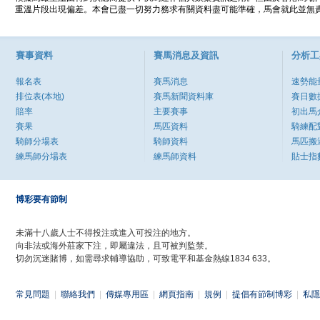
重溫片段出現偏差。本會已盡一切努力務求有關資料盡可能準確，馬會就此並無責
賽事資料
賽馬消息及資訊
分析工
報名表
賽馬消息
速勢能
排位表(本地)
賽馬新聞資料庫
賽日數
賠率
主要賽事
初出馬
賽果
馬匹資料
騎練配
騎師分場表
騎師資料
馬匹搬
練馬師分場表
練馬師資料
貼士指
博彩要有節制
未滿十八歲人士不得投注或進入可投注的地方。
向非法或海外莊家下注，即屬違法，且可被判監禁。
切勿沉迷賭博，如需尋求輔導協助，可致電平和基金熱線1834 633。
常見問題
|
聯絡我們
|
傳媒專用區
|
網頁指南
|
規例
|
提倡有節制博彩
|
私隱