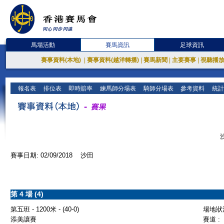
馬場活動
賽馬資訊
足球資訊
賽事資料(本地)
|
賽事資料(越洋轉播)
|
賽馬新聞
|
主要賽事
|
視聽播
報名表
排位表
即時賠率
練馬師分場表
騎師分場表
參考資料
統計
賽事日期: 02/09/2018 沙田
第 4 場 (4)
第五班 - 1200米 - (40-0)
場地狀況
添美讓賽
賽道 :