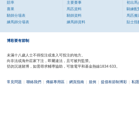
賠率
主要賽事
初出馬
賽果
馬匹資料
騎練配
騎師分場表
騎師資料
馬匹搬
練馬師分場表
練馬師資料
貼士指
博彩要有節制
未滿十八歲人士不得投注或進入可投注的地方。
向非法或海外莊家下注，即屬違法，且可被判監禁。
切勿沉迷賭博，如需尋求輔導協助，可致電平和基金熱線1834 633。
常見問題
|
聯絡我們
|
傳媒專用區
|
網頁指南
|
規例
|
提倡有節制博彩
|
私隱