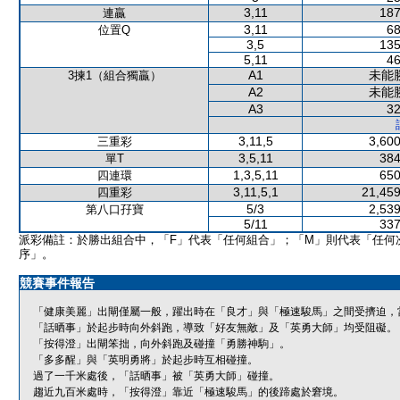
3,11
187
連贏
3,11
68
位置Q
3,5
135
5,11
46
A1
未能
3揀1（組合獨贏）
A2
未能
A3
32
3,11,5
3,600
三重彩
3,5,11
384
單T
1,3,5,11
650
四連環
3,11,5,1
21,459
四重彩
5/3
2,539
第八口孖寶
5/11
337
派彩備註：於勝出組合中，「F」代表「任何組合」；「M」則代表「任何
序」。
競賽事件報告
「健康美麗」出閘僅屬一般，躍出時在「良才」與「極速駿馬」之間受擠迫，
「話晒事」於起步時向外斜跑，導致「好友無敵」及「英勇大師」均受阻礙。
「按得澄」出閘笨拙，向外斜跑及碰撞「勇勝神駒」。
「多多醒」與「英明勇將」於起步時互相碰撞。
過了一千米處後，「話晒事」被「英勇大師」碰撞。
趨近九百米處時，「按得澄」靠近「極速駿馬」的後蹄處於窘境。