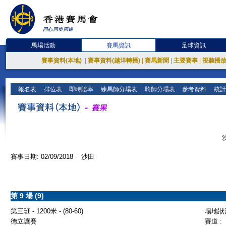
馬場活動
賽馬資訊
足球資訊
賽事資料(本地)
|
賽事資料(越洋轉播)
|
賽馬新聞
|
主要賽事
|
視聽播
報名表
排位表
即時賠率
練馬師分場表
騎師分場表
參考資料
統計
賽事日期: 02/09/2018 沙田
第 9 場 (9)
第三班 - 1200米 - (80-60)
場地狀況
德立讓賽
賽道 :