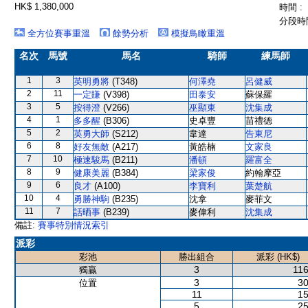
HK$ 1,380,000
時間 :
分段時間
全方位賽事重溫
餘勢分析
模擬鳥瞰重溫
名次
馬號
馬名
騎師
練馬師
1
3
英明勇將
(T348)
何澤堯
呂健威
2
11
一定賺
(V398)
田泰安
蘇保羅
3
5
按得澄
(V266)
巫顯東
沈集成
4
1
多多醒
(B306)
史卓豐
苗禮德
5
2
英勇大師
(S212)
韋達
告東尼
6
8
好友無敵
(A217)
黃皓楠
文家良
7
10
極速駿馬
(B211)
潘頓
羅富全
8
9
健康美麗
(B384)
梁家俊
約翰摩亞
9
6
良才
(A100)
李寶利
葉楚航
10
4
勇勝神駒
(B235)
沈拿
麥菲文
11
7
話晒事
(B239)
麥偉利
沈集成
備註:
賽事特別情況索引
派彩
彩池
勝出組合
派彩 (HK$)
3
116
獨贏
3
30
位置
11
15
5
25