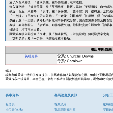
過了八百米處後，「健康美麗」在外疊競跑，沒有遮擋。
進入直路時，「健康美麗」被「英明勇將」挨擦，當時「英明勇將」向外斜跑
接近一百五十米處時，「良才」在「多多醒」（史卓豐）與「按得澄」之間受
「一定賺」（田泰安）帶向外跑，「一定賺」則推進至「按得澄」與「極速駿
多醒」及「一定賺」的移動均對此宗事件構成影響，因而告誡史卓豐及田泰安
賽後，麥偉利報告，「話晒事」動作感覺欠順。獸醫於賽後立即檢查「話晒事
檢驗後，才可再次出賽。
獸醫於賽後立即檢查「良才」及「極速駿馬」，並無發現任何明顯異常之處。
「英明勇將」及「一定賺」均須抽取樣本檢驗。
勝出馬匹血統
父系: Churchill Downs
英明勇將
母系: Caralowe
備註
模擬鳥瞰重溫由特約供應商提供，供馬迷作個人娛樂資訊之用。但由於香港馬場
重溫片段出現偏差。本會已盡一切努力務求有關資料盡可能準確，馬會就此並無責
賽事資料
賽馬消息及資訊
分析工
報名表
賽馬消息
速勢能
排位表(本地)
賽馬新聞資料庫
賽日數