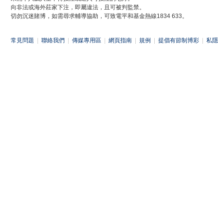
向非法或海外莊家下注，即屬違法，且可被判監禁。
切勿沉迷賭博，如需尋求輔導協助，可致電平和基金熱線1834 633。
常見問題
|
聯絡我們
|
傳媒專用區
|
網頁指南
|
規例
|
提倡有節制博彩
|
私隱