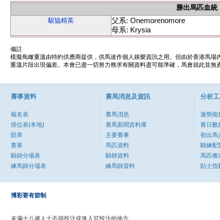
勝出馬匹血統
父系: Onemorenomore
駿協精英
母系: Krysia
備註
模擬鳥瞰重溫由特約供應商提供，供馬迷作個人娛樂資訊之用。但由於香港馬場
重溫片段出現偏差。本會已盡一切努力務求有關資料盡可能準確，馬會就此並無責
賽事資料
賽馬消息及資訊
分析工
報名表
賽馬消息
速勢能
排位表(本地)
賽馬新聞資料庫
賽日數
賠率
主要賽事
初出馬
賽果
馬匹資料
騎練配
騎師分場表
騎師資料
馬匹搬
練馬師分場表
練馬師資料
貼士指
博彩要有節制
未滿十八歲人士不得投注或進入可投注的地方。