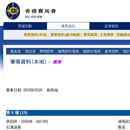
馬場活動
賽馬資訊
足球資訊
賽事資料(本地)
|
賽事資料(越洋轉播)
|
賽馬新聞
|
主要賽事
|
視聽播
報名表
排位表
即時賠率
練馬師分場表
騎師分場表
參考資料
統計
賽事日期: 05/09/2018 跑馬地
第 5 場 (15)
第四班 - 1650米 - (60-40)
場地狀況
石澳讓賽
賽道 :