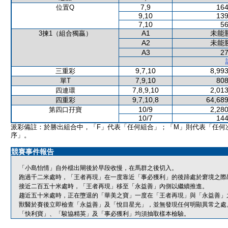
7,9
164
位置Q
9,10
139
7,10
56
A1
未能
3揀1（組合獨贏）
A2
未能
A3
27
9,7,10
8,993
三重彩
7,9,10
808
單T
7,8,9,10
2,013
四連環
9,7,10,8
64,689
四重彩
10/9
2,280
第四口孖寶
10/7
144
派彩備註：於勝出組合中，「F」代表「任何組合」；「M」則代表「任何
序」。
競賽事件報告
「小島怡情」自外檔出閘後於早段收慢，在馬群之後切入。
跑過千二米處時，「王者再現」在一度靠近「事必獲利」的後蹄處於窘境之際
接近二百五十米處時，「王者再現」移至「永益善」內側以繼續推進。
趨近五十米處時，正在墮退的「華美之寶」一度在「王者再現」與「永益善」
獸醫於賽後立即檢查「永益善」及「悅目星光」，並無發現任何明顯異常之處
「快利寶」、「駿協精英」及「事必獲利」均須抽取樣本檢驗。