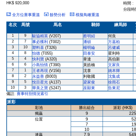
HK$ 920,000
時間 :
分段時間
全方位賽事重溫
餘勢分析
模擬鳥瞰重溫
名次
馬號
馬名
騎師
練馬師
1
9
駿協精英
(V207)
蔡明紹
何良
2
7
事必獲利
(T002)
潘頓
方嘉柏
3
10
塑料喜
(T326)
楊明綸
呂健威
4
8
怡德
(T055)
田泰安
霍利時
5
4
快利寶
(A320)
韋達
高伯新
6
6
小島怡情
(T390)
黃皓楠
文家良
7
1
王者再現
(V156)
沈拿
姚本輝
8
2
永益善
(B003)
利敬國
沈集成
9
5
悅目星光
(A137)
梁家俊
徐雨石
10
3
華美之寶
(S247)
巫顯東
告東尼
備註:
賽事特別情況索引
派彩
彩池
勝出組合
派彩 (HK$)
9
225
獨贏
9
52
位置
7
19
10
18
7,9
549
連贏