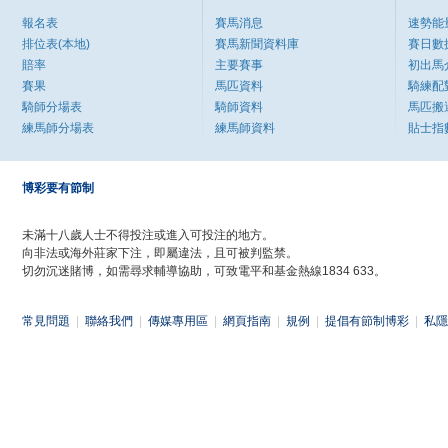
報名表
賽馬消息
速勢能
排位表(本地)
賽馬新聞資料庫
賽日數
賠率
主要賽事
初出馬
賽果
馬匹資料
騎練配
騎師分場表
騎師資料
馬匹搬
練馬師分場表
練馬師資料
貼士指
博彩要有節制
未滿十八歲人士不得投注或進入可投注的地方。
向非法或海外莊家下注，即屬違法，且可被判監禁。
切勿沉迷賭博，如需尋求輔導協助，可致電平和基金熱線1834 633。
常見問題
|
聯絡我們
|
傳媒專用區
|
網頁指南
|
規例
|
提倡有節制博彩
|
私隱