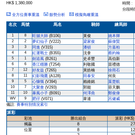
HK$ 1,380,000
時間 :
分段時間
全方位賽事重溫
餘勢分析
模擬鳥瞰重溫
名次
馬號
馬名
騎師
練馬師
1
8
旺舖大師
(B106)
黃俊
姚本輝
2
2
夢幻仙子
(V222)
梁家俊
蘇偉賢
3
3
同進
(V315)
潘頓
方嘉柏
4
4
紅運戰士
(B355)
沈拿
蔡約翰
5
1
劍追風
(B261)
史卓豐
高伯新
6
6
香江穩勝
(T254)
利敬國
苗禮德
7
12
好友益
(T265)
黃皓楠
徐雨石
8
11
幻影飛鷹
(A128)
田泰安
何良
9
5
心慷慨
(V394)
賴維銘
葉楚航
10
7
大聚會
(V293)
郭能
容天鵬
11
10
暴風小子
(B091)
何澤堯
鄭俊偉
WV
9
肥仔
(V071)
韋達
呂健威
備註:
賽事特別情況索引
派彩
彩池
勝出組合
派彩 (HK$)
8
27
獨贏
8
12
位置
2
30