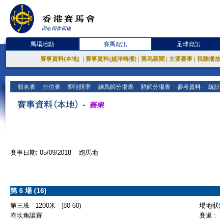
馬場活動
賽馬資訊
足球資訊
賽事資料(本地)
|
賽事資料(越洋轉播)
|
賽馬新聞
|
主要賽事
|
視聽播
報名表
排位表
即時賠率
練馬師分場表
騎師分場表
參考資料
統計
賽事日期: 05/09/2018 跑馬地
第 6 場 (16)
第三班 - 1200米 - (80-60)
場地狀況
舂坎角讓賽
賽道 :