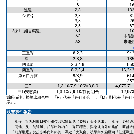
3
16
2,8
182
連贏
2,8
61
位置Q
3,8
26
2,3
67
A1
16
3揀1（組合獨贏）
A2
未能
A3
未能
8,2,3
942
三重彩
2,3,8
165
單T
2,3,4,8
860
四連環
8,2,3,4
16,342
四重彩
9/8,9
614
第五口孖寶
9/2
257
1,3,10/7,9,10/2>3,8,9
4,675,71
三T
1,3,10/7,9,10/任何組合
12,973
三T(安慰獎)
派彩備註：於勝出組合中，「F」代表「任何組合」；「M」則代表「任何
序」。
競賽事件報告
「肥仔」於九月四日被小組按照獸醫意見（發燒）著令退出。「肥仔」必須通
「同進」及「劍追風」於躍出時均在「香江穩勝」與急促向外斜跑的「旺舖大
「幻影飛鷹」於起步時向外斜跑，導致「大聚會」被帶向外跑壓向「紅運戰士