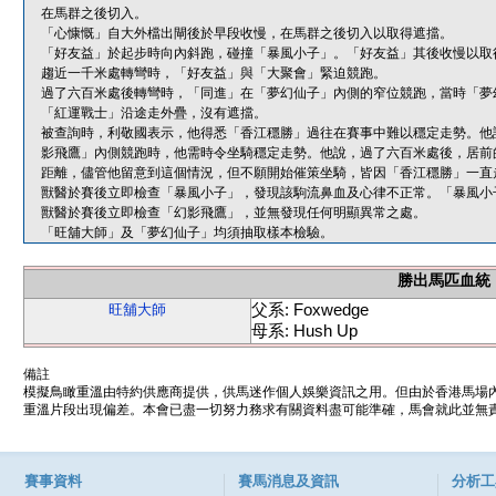
在馬群之後切入。
「心慷慨」自大外檔出閘後於早段收慢，在馬群之後切入以取得遮擋。
「好友益」於起步時向內斜跑，碰撞「暴風小子」。「好友益」其後收慢以取
趨近一千米處轉彎時，「好友益」與「大聚會」緊迫競跑。
過了六百米處後轉彎時，「同進」在「夢幻仙子」內側的窄位競跑，當時「夢
「紅運戰士」沿途走外疊，沒有遮擋。
被查詢時，利敬國表示，他得悉「香江穩勝」過往在賽事中難以穩定走勢。他
影飛鷹」內側競跑時，他需時令坐騎穩定走勢。他說，過了六百米處後，居前
距離，儘管他留意到這個情況，但不願開始催策坐騎，皆因「香江穩勝」一直
獸醫於賽後立即檢查「暴風小子」，發現該駒流鼻血及心律不正常。「暴風小
獸醫於賽後立即檢查「幻影飛鷹」，並無發現任何明顯異常之處。
「旺舖大師」及「夢幻仙子」均須抽取樣本檢驗。
勝出馬匹血統
父系: Foxwedge
旺舖大師
母系: Hush Up
備註
模擬鳥瞰重溫由特約供應商提供，供馬迷作個人娛樂資訊之用。但由於香港馬場
重溫片段出現偏差。本會已盡一切努力務求有關資料盡可能準確，馬會就此並無責
賽事資料
賽馬消息及資訊
分析工