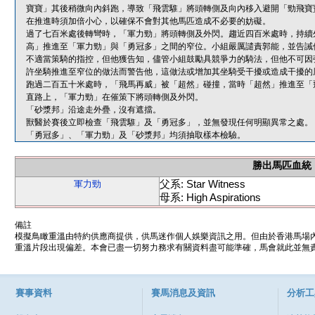
寶寶」其後稍微向內斜跑，導致「飛雲騅」將頭轉側及向內移入避開「勁飛寶
在推進時須加倍小心，以確保不會對其他馬匹造成不必要的妨礙。
過了七百米處後轉彎時，「軍力勁」將頭轉側及外閃。趨近四百米處時，持續
高」推進至「軍力勁」與「勇冠多」之間的窄位。小組嚴厲譴責郭能，並告誡
不適當策騎的指控，但他獲告知，儘管小組鼓勵具競爭力的騎法，但他不可因
許坐騎推進至窄位的做法而警告他，這做法或增加其坐騎受干擾或造成干擾的
跑過二百五十米處時，「飛馬再威」被「超然」碰撞，當時「超然」推進至「
直路上，「軍力勁」在催策下將頭轉側及外閃。
「砂漿邦」沿途走外疊，沒有遮擋。
獸醫於賽後立即檢查「飛雲騅」及「勇冠多」，並無發現任何明顯異常之處。
「勇冠多」、「軍力勁」及「砂漿邦」均須抽取樣本檢驗。
勝出馬匹血統
父系: Star Witness
軍力勁
母系: High Aspirations
備註
模擬鳥瞰重溫由特約供應商提供，供馬迷作個人娛樂資訊之用。但由於香港馬場
重溫片段出現偏差。本會已盡一切努力務求有關資料盡可能準確，馬會就此並無責
賽事資料
賽馬消息及資訊
分析工