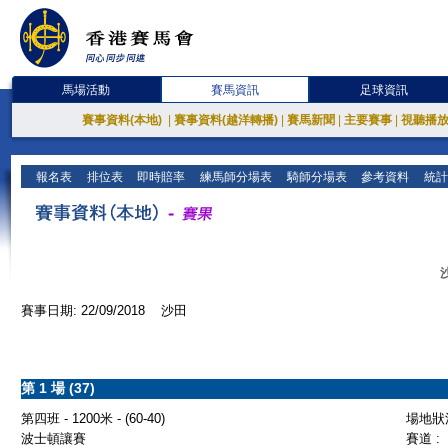
馬場活動
賽馬資訊
足球資訊
賽事資料(本地)
|
賽事資料(越洋轉播)
|
賽馬新聞
|
主要賽事
|
視聽播
報名表
排位表
即時賠率
練馬師分場表
騎師分場表
參考資料
統計
賽事日期: 22/09/2018 沙田
第 1 場 (37)
第四班 - 1200米 - (60-40)
場地狀況
波士頓讓賽
賽道 :