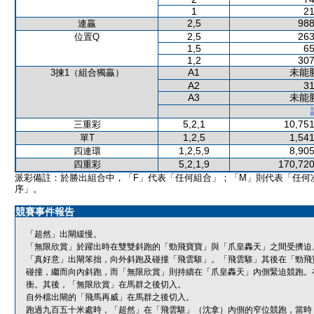
1
21
2,5
988
連贏
2,5
263
位置Q
1,5
65
1,2
307
A1
未能
3揀1（組合獨贏）
A2
31
A3
未能
5,2,1
10,751
三重彩
1,2,5
1,541
單T
1,2,5,9
8,905
四連環
5,2,1,9
170,720
四重彩
派彩備註：於勝出組合中，「F」代表「任何組合」；「M」則代表「任何
序」。
競賽事件報告
「超然」出閘緩慢。
「無限欣賞」於躍出時在雙雙斜跑的「勁飛寶寶」與「爪皇轟天」之間受擠迫
「真好意」出閘笨拙，向外斜跑及碰撞「飛雲騅」。「飛雲騅」其後在「勁飛
碰撞，繼而向內斜跑，而「無限欣賞」則持續在「爪皇轟天」內側緊迫競跑。
衡。其後，「無限欣賞」在馬群之後切入。
自外檔出閘的「飛馬再威」在馬群之後切入。
跑過九百五十米處時，「超然」在「飛雲騅」（沈拿）內側的窄位競跑，當時