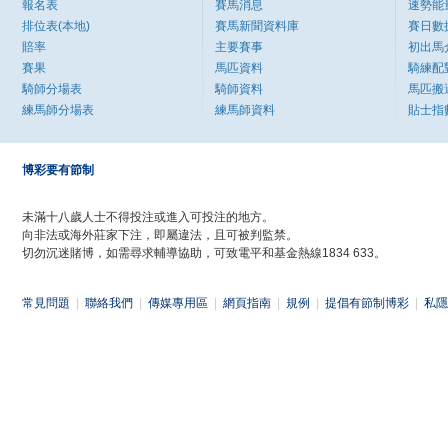
報名表
賽馬消息
速勢能
排位表(本地)
賽馬新聞資料庫
賽日數
賠率
主要賽事
初出馬
賽果
馬匹資料
騎練配
騎師分場表
騎師資料
馬匹搬
練馬師分場表
練馬師資料
貼士指
博彩要有節制
未滿十八歲人士不得投注或進入可投注的地方。
向非法或海外莊家下注，即屬違法，且可被判監禁。
切勿沉迷賭博，如需尋求輔導協助，可致電平和基金熱線1834 633。
常見問題
|
聯絡我們
|
傳媒專用區
|
網頁指南
|
規例
|
提倡有節制博彩
|
私隱