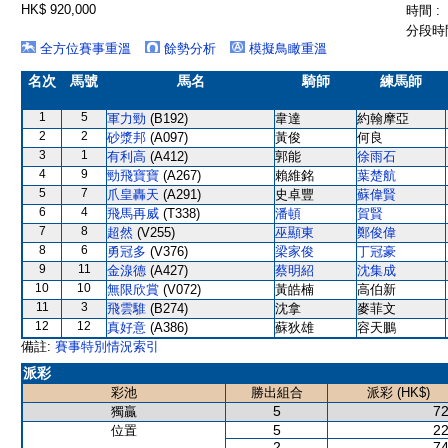
HK$ 920,000
時間 :
分段時間
全方位賽事重溫
餘勢分析
模擬鳥瞰重溫
名次
馬號
馬名
騎師
練馬師
1
5
軍力勁
(B192)
韋達
約翰摩亞
2
2
砂漿邦
(A097)
黃俊
何良
3
1
有利高
(A412)
郭能
徐雨石
4
9
勁飛寶寶
(A267)
賴維銘
葉楚航
5
7
爪皇轟天
(A291)
史卓豐
蘇偉賢
6
4
飛馬再威
(T338)
潘頓
賀賢
7
8
超然
(V255)
巫顯東
鄭俊偉
8
6
勇冠多
(V376)
梁家俊
丁冠豪
9
11
金湶德
(A427)
蔡明紹
沈集成
10
10
無限欣賞
(V072)
黃皓楠
高伯新
11
3
飛雲騅
(B274)
沈拿
麥菲文
12
12
真好意
(A386)
蘇狄雄
容天鵬
備註:
賽事特別情況索引
派彩
彩池
勝出組合
派彩 (HK$)
5
72
獨贏
5
22
位置
2
74