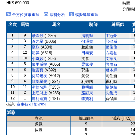
HK$ 690,000
時間 :
分段時間
全方位賽事重溫
餘勢分析
模擬鳥瞰重溫
名次
馬號
馬名
騎師
練馬師
1
9
飛壹般
(T280)
潘明輝
丁冠豪
2
3
管之星
(B006)
何澤堯
呂健威
3
7
贏歌
(A334)
賴維銘
鄭俊偉
4
12
明昇
(A318)
田泰安
方嘉柏
5
10
小奇妙
(T298)
沈拿
文家良
6
5
萬里威揚
(A055)
梁家俊
徐雨石
7
8
飛雲寶
(V392)
郭能
姚本輝
8
6
葵涌老友
(A012)
黃俊
高伯新
9
4
凱旋星光
(T224)
利敬國
霍利時
10
11
漸信名駒
(T253)
蔡明紹
葉楚航
11
2
上旺財上
(A285)
巫顯東
沈集成
12
1
連利進寶
(T181)
李寶利
蘇保羅
備註:
賽事特別情況索引
派彩
彩池
勝出組合
派彩 (HK$)
9
23
獨贏
9
14
位置
3
76