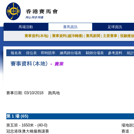
馬場活動
賽馬資訊
足球資訊
賽事資料(本地)
|
賽事資料(越洋轉播)
|
賽馬新聞
|
主要賽事
|
視聽播
報名表
排位表
即時賠率
練馬師分場表
騎師分場表
參考資料
統計
賽事日期: 03/10/2018 跑馬地
第 1 場 (65)
第五班 - 1650米 - (40-0)
場地狀況
冠忠港珠澳大橋服務讓賽
賽道 :