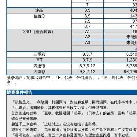
7
33
3,9
404
連贏
3,9
143
位置Q
7,9
97
3,7
447
A1
16
3揀1（組合獨贏）
A2
未能
A3
未能
9,3,7
6,349
三重彩
3,7,9
1,280
單T
3,7,9,12
6,789
四連環
9,3,7,12
96,199
四重彩
派彩備註：於勝出組合中，「F」代表「任何組合」；「M」則代表「任何
序」。
競賽事件報告
「凱旋星光」（利敬國）於開閘時一對前腳並舉，因而漏閘。在此宗事件中，
「小奇妙」出閘笨拙，其後儘管於早段受力策，但未能加速。
首次跑過終點時，「贏歌」收慢避開「明昇」（田泰安）的後蹄，當時「明昇
確保已充分帶離。
趨近千三米處時，「上旺財上」在沒有遮擋下走外疊。
跑過七百米處時，「萬里威揚」向外移出以推進，但在餘下途程上在沒有遮擋
「葵涌老友」自接近二百五十米處起受困而未能望空直至跑過一百米處後。