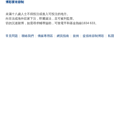
博彩要有節制
未滿十八歲人士不得投注或進入可投注的地方。
向非法或海外莊家下注，即屬違法，且可被判監禁。
切勿沉迷賭博，如需尋求輔導協助，可致電平和基金熱線1834 633。
常見問題
|
聯絡我們
|
傳媒專用區
|
網頁指南
|
規例
|
提倡有節制博彩
|
私隱