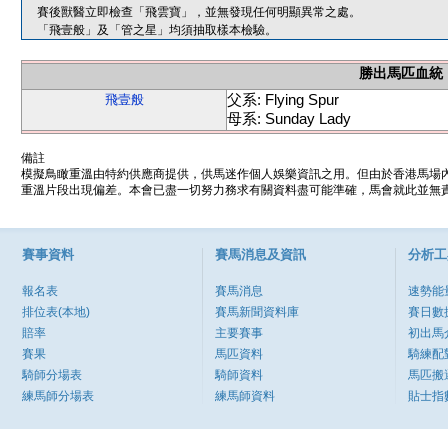
賽後獸醫立即檢查「飛雲寶」，並無發現任何明顯異常之處。
「飛壹般」及「管之星」均須抽取樣本檢驗。
勝出馬匹血統
父系: Flying Spur
飛壹般
母系: Sunday Lady
備註
模擬鳥瞰重溫由特約供應商提供，供馬迷作個人娛樂資訊之用。但由於香港馬場
重溫片段出現偏差。本會已盡一切努力務求有關資料盡可能準確，馬會就此並無責
賽事資料
賽馬消息及資訊
分析工
報名表
賽馬消息
速勢能
排位表(本地)
賽馬新聞資料庫
賽日數
賠率
主要賽事
初出馬
賽果
馬匹資料
騎練配
騎師分場表
騎師資料
馬匹搬
練馬師分場表
練馬師資料
貼士指