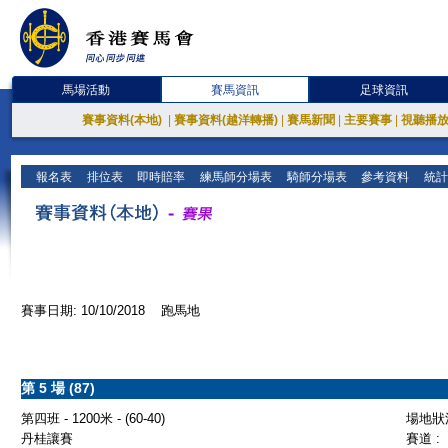
馬場活動
賽馬資訊
足球資訊
賽事資料(本地)
|
賽事資料(越洋轉播)
|
賽馬新聞
|
主要賽事
|
視聽播
報名表
排位表
即時賠率
練馬師分場表
騎師分場表
參考資料
統計
賽事日期: 10/10/2018 跑馬地
第 5 場 (87)
第四班 - 1200米 - (60-40)
場地狀況
丹桂讓賽
賽道 :