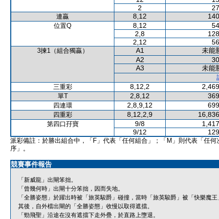
2
27
8,12
140
連贏
8,12
54
位置Q
2,8
128
2,12
56
A1
未能
3揀1（組合獨贏）
A2
30
A3
未能
8,12,2
2,469
三重彩
2,8,12
369
單T
2,8,9,12
699
四連環
8,12,2,9
16,836
四重彩
9/8
1,417
第四口孖寶
9/12
129
派彩備註：於勝出組合中，「F」代表「任何組合」；「M」則代表「任何
序」。
競賽事件報告
「新威龍」出閘笨拙。
「曾幾何時」出閘十分笨拙，因而失地。
「全勝姿態」於躍出時被「旅英駿爵」碰撞，當時「旅英駿爵」被「快樂魔王
其後，自外檔出閘的「全勝姿態」收慢以取得遮擋。
「勁飛聖」沿途在沒有遮擋下走外疊，於直路上墮退。