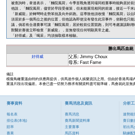
被查詢時，韋達表示，「麯院風荷」今季首戰角逐同場同程賽事時能夠居於前
他說，「麯院風荷」儘管於早段受催策，但未能展現相同的前速，接近一千米
「新威龍」於轉彎時走勢笨拙及向外斜跑。這導致他須收慢「麯院風荷」以佔
須居於多一個馬位之後的位置，但他認為即使沒有發生此宗事件，坐騎也只能
議，倘若有合適賽事可讓「麯院風荷」居於較前位置競跑，則可考慮讓該駒增
獸醫於賽後立即檢查「新威龍」，並無發現任何明顯異常之處。
「好得威」及「喝采」均須抽取樣本檢驗。
勝出馬匹血統
父系: Jimmy Choux
好得威
母系: Fast Fame
備註
模擬鳥瞰重溫由特約供應商提供，供馬迷作個人娛樂資訊之用。但由於香港馬場
重溫片段出現偏差。本會已盡一切努力務求有關資料盡可能準確，馬會就此並無責
賽事資料
賽馬消息及資訊
分析工
報名表
賽馬消息
速勢能
排位表(本地)
賽馬新聞資料庫
賽日數
賠率
主要賽事
初出馬
賽果
馬匹資料
騎練配