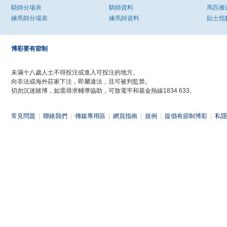
騎師分場表
騎師資料
馬匹搬
練馬師分場表
練馬師資料
貼士指
博彩要有節制
未滿十八歲人士不得投注或進入可投注的地方。
向非法或海外莊家下注，即屬違法，且可被判監禁。
切勿沉迷賭博，如需尋求輔導協助，可致電平和基金熱線1834 633。
常見問題
|
聯絡我們
|
傳媒專用區
|
網頁指南
|
規例
|
提倡有節制博彩
|
私隱