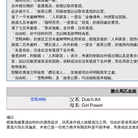
「陽明亮亮」出閘僅屬一般。
自外檔出閘的「嘉應風采」收慢以取得遮擋。
起步後不久，「旅英公爵」同樣收慢以佔取有遮擋的位置。
過了一千米處轉彎時，「人和家富」一度在「金像傳奇」內側緊迫競跑。
跑過九百米處時，「陽明亮亮」一度靠近「得賞」的後蹄處於窘境。
過了七百米處後，「摯友無敵」走外疊，沒有遮擋。
「自由旺」於中段時外閃，尤以轉直路彎時為甚。
「雪戰神駒」於接近五百米處轉彎時走勢笨拙，跟隨其後的「人和家富」因而
跑過二百米處時，「鑽石達人」向外斜跑，一度在「旅英公爵」的後蹄內側處
「友盈有款」沿途在沒有遮擋下走外疊。
被查詢時，利敬國（「人和家富」）表示，考慮到坐騎自外檔出閘以及是賽步
富」如以往般受催策居前競跑，坐騎或須在沒有遮擋下走外疊，而在馬群之後
勁勢衝刺。
獸醫於賽後立即檢查「鑽石達人」，並無發現任何明顯異常之處。
「自由旺」、「雪戰神駒」及「旅英公爵」均須抽取樣本檢驗。
勝出馬匹血統
父系: Dutch Art
雪戰神駒
母系: Girl Power
備註
模擬鳥瞰重溫由特約供應商提供，供馬迷作個人娛樂資訊之用。但由於香港馬場
重溫片段出現偏差。本會已盡一切努力務求有關資料盡可能準確，馬會就此並無責