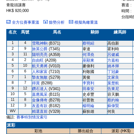
青龍頭讓賽
賽道 :
HK$ 920,000
時間 :
分段時間
全方位賽事重溫
餘勢分析
模擬鳥瞰重溫
名次
馬號
馬名
騎師
練馬師
1
4
雪戰神駒
(B371)
蔡明紹
高伯新
2
9
旅英公爵
(T345)
韋達
霍利時
3
11
陽明亮亮
(A359)
何澤堯
呂健威
4
2
自由旺
(A209)
巫顯東
方嘉柏
5
10
航天勇將
(V010)
麥偉利
姚本輝
6
6
人和家富
(T210)
利敬國
丁冠豪
7
1
摯友無敵
(S279)
黃俊
文家良
8
7
得賞
(B288)
李寶利
葉楚航
9
12
鑽石達人
(V341)
田泰安
告東尼
10
5
嘉應風采
(B115)
史卓豐
容天鵬
11
8
金像傳奇
(B278)
祈普敦
蔡約翰
12
3
友盈有款
(B182)
楊明綸
蘇偉賢
WV
精選直前
(V329)
蘇狄雄
何良
備註:
賽事特別情況索引
派彩
彩池
勝出組合
派彩 (HK$)