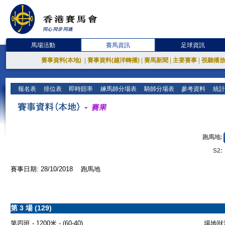
馬場活動
賽馬資訊
足球資訊
賽事資料(本地)
|
賽事資料(越洋轉播)
|
賽馬新聞
|
主要賽事
|
視聽播
報名表
排位表
即時賠率
練馬師分場表
騎師分場表
參考資料
統計
跑馬地:
S2:
賽事日期: 28/10/2018 跑馬地
第 3 場 (129)
第四班 - 1200米 - (60-40)
場地狀況