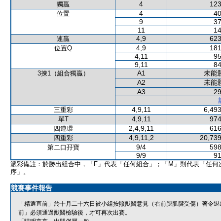
4
123
獨贏
4
40
位置
9
37
11
14
4,9
623
連贏
4,9
181
位置Q
4,11
95
9,11
84
A1
未能
3揀1（組合獨贏）
A2
未能
A3
29
4,9,11
6,493
三重彩
4,9,11
974
單T
2,4,9,11
616
四連環
4,9,11,2
20,739
四重彩
9/4
598
第二口孖寶
9/9
91
派彩備註：於勝出組合中，「F」代表「任何組合」；「M」則代表「任何
序」。
競賽事件報告
「精選直前」於十月二十六日被小組按照獸醫意見（右前腿肌腱受傷）著令退
前」必須通過獸醫檢驗後，才可再次出賽。