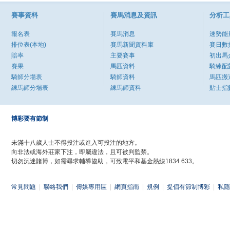
賽事資料
賽馬消息及資訊
分析工
報名表
賽馬消息
速勢能
排位表(本地)
賽馬新聞資料庫
賽日數
賠率
主要賽事
初出馬
賽果
馬匹資料
騎練配
騎師分場表
騎師資料
馬匹搬
練馬師分場表
練馬師資料
貼士指
博彩要有節制
未滿十八歲人士不得投注或進入可投注的地方。
向非法或海外莊家下注，即屬違法，且可被判監禁。
切勿沉迷賭博，如需尋求輔導協助，可致電平和基金熱線1834 633。
常見問題
|
聯絡我們
|
傳媒專用區
|
網頁指南
|
規例
|
提倡有節制博彩
|
私隱