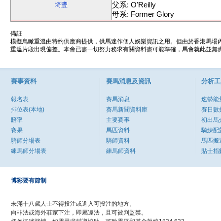
父系: O'Reilly
埼豐
母系: Former Glory
備註
模擬鳥瞰重溫由特約供應商提供，供馬迷作個人娛樂資訊之用。但由於香港馬場
重溫片段出現偏差。本會已盡一切努力務求有關資料盡可能準確，馬會就此並無責
賽事資料
賽馬消息及資訊
分析工
報名表
賽馬消息
速勢能
排位表(本地)
賽馬新聞資料庫
賽日數
賠率
主要賽事
初出馬
賽果
馬匹資料
騎練配
騎師分場表
騎師資料
馬匹搬
練馬師分場表
練馬師資料
貼士指
博彩要有節制
未滿十八歲人士不得投注或進入可投注的地方。
向非法或海外莊家下注，即屬違法，且可被判監禁。