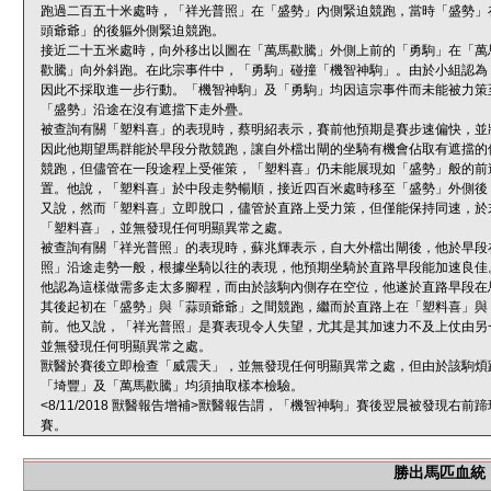
跑過二百五十米處時，「祥光普照」在「盛勢」內側緊迫競跑，當時「盛勢」
頭爺爺」的後軀外側緊迫競跑。
接近二十五米處時，向外移出以圖在「萬馬歡騰」外側上前的「勇駒」在「萬
歡騰」向外斜跑。在此宗事件中，「勇駒」碰撞「機智神駒」。由於小組認為
因此不採取進一步行動。「機智神駒」及「勇駒」均因這宗事件而未能被力策
「盛勢」沿途在沒有遮擋下走外疊。
被查詢有關「塑料喜」的表現時，蔡明紹表示，賽前他預期是賽步速偏快，並
因此他期望馬群能於早段分散競跑，讓自外檔出閘的坐騎有機會佔取有遮擋的
競跑，但儘管在一段途程上受催策，「塑料喜」仍未能展現如「盛勢」般的前
置。他說，「塑料喜」於中段走勢暢順，接近四百米處時移至「盛勢」外側後
又說，然而「塑料喜」立即脫口，儘管於直路上受力策，但僅能保持同速，於
「塑料喜」，並無發現任何明顯異常之處。
被查詢有關「祥光普照」的表現時，蘇兆輝表示，自大外檔出閘後，他於早段
照」沿途走勢一般，根據坐騎以往的表現，他預期坐騎於直路早段能加速良佳
他認為這樣做需多走太多腳程，而由於該駒內側存在空位，他遂於直路早段在
其後起初在「盛勢」與「蒜頭爺爺」之間競跑，繼而於直路上在「塑料喜」與
前。他又說，「祥光普照」是賽表現令人失望，尤其是其加速力不及上仗由另
並無發現任何明顯異常之處。
獸醫於賽後立即檢查「威震天」，並無發現任何明顯異常之處，但由於該駒煩
「埼豐」及「萬馬歡騰」均須抽取樣本檢驗。
<8/11/2018 獸醫報告增補>獸醫報告謂，「機智神駒」賽後翌晨被發現
賽。
勝出馬匹血統