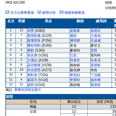
HK$ 920,000
時間 :
分段時間
全方位賽事重溫
餘勢分析
模擬鳥瞰重溫
名次
馬號
馬名
騎師
練馬師
1
12
埼豐
(A083)
巫顯東
徐雨石
2
7
萬馬歡騰
(A229)
潘頓
方嘉柏
3
1
紫電明珠
(P256)
潘明輝
呂健威
4
5
機智神駒
(B289)
韋達
麥菲文
5
3
勇駒
(S260)
麥偉利
賀賢
6
8
得其康
(V260)
巴度
霍利時
7
2
大運起
(A109)
田泰安
告東尼
8
6
蒜頭爺爺
(V039)
賴維銘
葉楚航
9
10
祥光普照
(A273)
蘇兆輝
何良
10
9
塑料喜
(T326)
蔡明紹
丁冠豪
11
4
威震天
(V119)
李寶利
姚本輝
12
11
盛勢
(V243)
黃皓楠
葉楚航
備註:
賽事特別情況索引
派彩
彩池
勝出組合
派彩 (HK$)
12
132
獨贏
12
35
位置
7
17