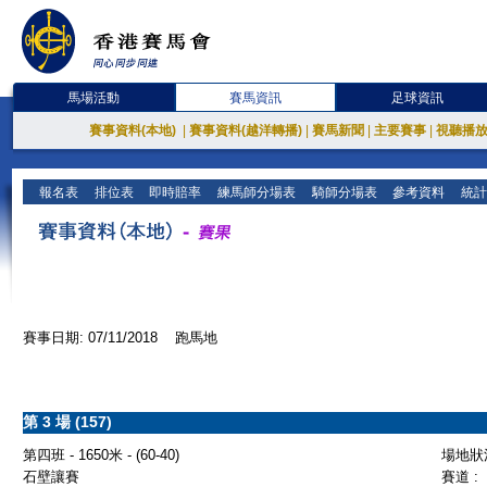
馬場活動
賽馬資訊
足球資訊
賽事資料(本地)
|
賽事資料(越洋轉播)
|
賽馬新聞
|
主要賽事
|
視聽播
報名表
排位表
即時賠率
練馬師分場表
騎師分場表
參考資料
統計
賽事日期: 07/11/2018 跑馬地
第 3 場 (157)
第四班 - 1650米 - (60-40)
場地狀況
石壁讓賽
賽道 :