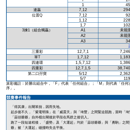
1
45
7,12
294
連贏
7,12
92
位置Q
1,12
228
1,7
102
A1
未能
3揀1（組合獨贏）
A2
未能
A3
34
12,7,1
7,246
三重彩
1,7,12
1,183
單T
1,5,7,12
1,386
四連環
12,7,1,5
38,740
四重彩
5/12
2,362
第二口孖寶
5/7
119
派彩備註：於勝出組合中，「F」代表「任何組合」；「M」則代表「任何
序」。
競賽事件報告
「得其康」出閘笨拙，因而失地。
起步後不久，「紫電明珠」在「威震天」與「埼豐」之間緊迫競跑，當時「埼
「蒜頭爺爺」自外檔出閘後於早段在馬群之後切入。
跑了一段短途程後，「盛勢」及「大運起」均於「蒜頭爺爺」與「勇駒」之間
爺」被「大運起」碰撞時失去平衡。