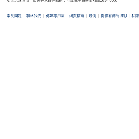
切勿沉迷賭博，如需尋求輔導協助，可致電平和基金熱線1834 633。
常見問題
|
聯絡我們
|
傳媒專用區
|
網頁指南
|
規例
|
提倡有節制博彩
|
私隱