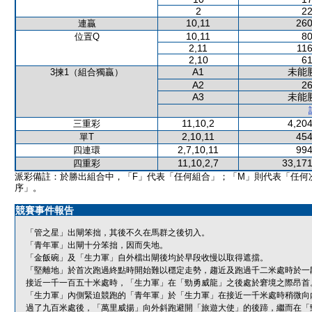
2
22
10,11
260
連贏
10,11
80
位置Q
2,11
116
2,10
61
A1
未能
3揀1（組合獨贏）
A2
26
A3
未能
11,10,2
4,204
三重彩
2,10,11
454
單T
2,7,10,11
994
四連環
11,10,2,7
33,171
四重彩
派彩備註：於勝出組合中，「F」代表「任何組合」；「M」則代表「任何
序」。
競賽事件報告
「管之星」出閘笨拙，其後不久在馬群之後切入。
「青年軍」出閘十分笨拙，因而失地。
「金飯碗」及「生力軍」自外檔出閘後均於早段收慢以取得遮擋。
「堅離地」於首次跑過終點時開始難以穩定走勢，趨近及跑過千二米處時於一
接近一千一百五十米處時，「生力軍」在「勁勇威龍」之後處於窘境之際昂首
「生力軍」內側緊迫競跑的「青年軍」於「生力軍」在接近一千米處時稍微向
過了九百米處後，「萬里威揚」向外斜跑避開「旅遊大使」的後蹄，繼而在「