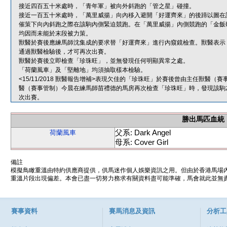
接近四百五十米處時，「青年軍」被向外斜跑的「管之星」碰撞。
接近一百五十米處時，「萬里威揚」向內移入避開「好運齊來」的後蹄以圖在
催策下向內斜跑之際在該駒內側緊迫競跑。在「萬里威揚」內側競跑的「金飯
均因而未能於末段被力策。
獸醫於賽後應練馬師沈集成的要求替「好運齊來」進行內窺鏡檢查。獸醫表示
通過獸醫檢驗後，才可再次出賽。
獸醫於賽後立即檢查「珍珠旺」，並無發現任何明顯異常之處。
「荷蘭風車」及「堅離地」均須抽取樣本檢驗。
<15/11/2018 獸醫報告增補>表現欠佳的「珍珠旺」於賽後曾由主任獸
醫（賽事管制）今晨在練馬師苗禮德的馬房再次檢查「珍珠旺」時，發現該駒
次出賽。
勝出馬匹血統
父系: Dark Angel
荷蘭風車
母系: Cover Girl
備註
模擬鳥瞰重溫由特約供應商提供，供馬迷作個人娛樂資訊之用。但由於香港馬場
重溫片段出現偏差。本會已盡一切努力務求有關資料盡可能準確，馬會就此並無責
賽事資料
賽馬消息及資訊
分析工