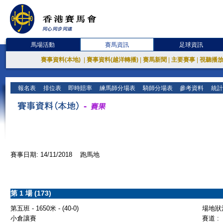
馬場活動
賽馬資訊
足球資訊
賽事資料(本地)
|
賽事資料(越洋轉播)
|
賽馬新聞
|
主要賽事
|
視聽播
報名表
排位表
即時賠率
練馬師分場表
騎師分場表
參考資料
統計
賽事日期: 14/11/2018 跑馬地
第 1 場 (173)
第五班 - 1650米 - (40-0)
場地狀況
小倉讓賽
賽道 :