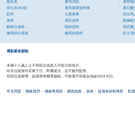
報名表
賽馬消息
速勢能
排位表(本地)
賽馬新聞資料庫
賽日數
賠率
主要賽事
初出馬
賽果
馬匹資料
騎練配
騎師分場表
騎師資料
馬匹搬
練馬師分場表
練馬師資料
貼士指
博彩要有節制
未滿十八歲人士不得投注或進入可投注的地方。
向非法或海外莊家下注，即屬違法，且可被判監禁。
切勿沉迷賭博，如需尋求輔導協助，可致電平和基金熱線1834 633。
常見問題
|
聯絡我們
|
傳媒專用區
|
網頁指南
|
規例
|
提倡有節制博彩
|
私隱