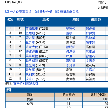
HK$ 690,000
時間 :
分段時間
全方位賽事重溫
餘勢分析
模擬鳥瞰重溫
名次
馬號
馬名
騎師
練馬師
1
11
荷蘭風車
(T288)
梁家俊
鄭俊偉
2
10
堅離地
(A235)
潘頓
蘇偉賢
3
2
管之星
(B006)
蘇兆輝
呂健威
4
7
生力軍
(A384)
史卓豐
姚本輝
5
6
旅遊大使
(T113)
蔡明紹
高伯新
6
12
好運齊來
(B124)
何澤堯
沈集成
7
4
萬里威揚
(A055)
巴度
徐雨石
8
5
勁勇威龍
(S078)
潘明輝
文家良
9
9
金飯碗
(T289)
李寶利
霍利時
10
1
青年軍
(B042)
韋達
方嘉柏
11
3
執到笑
(B130)
祈普敦
蘇保羅
12
8
珍珠旺
(S138)
麥偉利
苗禮德
備註:
賽事特別情況索引
派彩
彩池
勝出組合
派彩 (HK$)
11
110
獨贏
11
29
位置
10
17