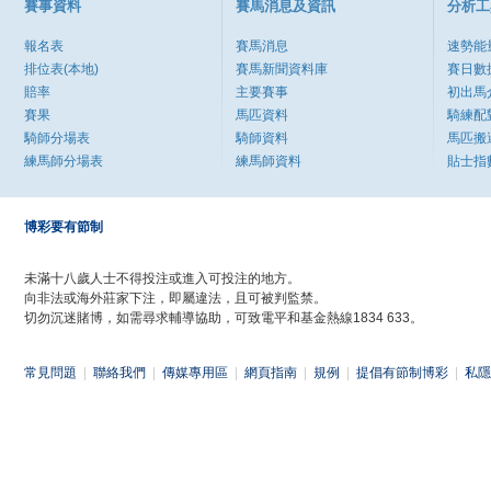
賽事資料
賽馬消息及資訊
分析工
報名表
賽馬消息
速勢能
排位表(本地)
賽馬新聞資料庫
賽日數
賠率
主要賽事
初出馬
賽果
馬匹資料
騎練配
騎師分場表
騎師資料
馬匹搬
練馬師分場表
練馬師資料
貼士指
博彩要有節制
未滿十八歲人士不得投注或進入可投注的地方。
向非法或海外莊家下注，即屬違法，且可被判監禁。
切勿沉迷賭博，如需尋求輔導協助，可致電平和基金熱線1834 633。
常見問題
|
聯絡我們
|
傳媒專用區
|
網頁指南
|
規例
|
提倡有節制博彩
|
私隱