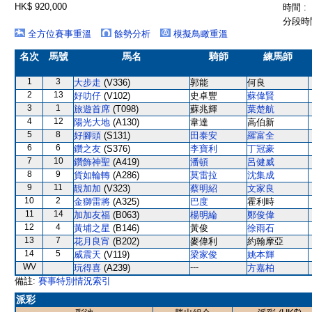
HK$ 920,000
時間 :
分段時間
全方位賽事重溫
餘勢分析
模擬鳥瞰重溫
名次
馬號
馬名
騎師
練馬師
1
3
大步走
(V336)
郭能
何良
2
13
好叻仔
(V102)
史卓豐
蘇偉賢
3
1
旅遊首席
(T098)
蘇兆輝
葉楚航
4
12
陽光大地
(A130)
韋達
高伯新
5
8
好腳頭
(S131)
田泰安
羅富全
6
6
鑽之友
(S376)
李寶利
丁冠豪
7
10
鑽飾神聖
(A419)
潘頓
呂健威
8
9
貨如輪轉
(A286)
莫雷拉
沈集成
9
11
靚加加
(V323)
蔡明紹
文家良
10
2
金獅雷將
(A325)
巴度
霍利時
11
14
加加友福
(B063)
楊明綸
鄭俊偉
12
4
黃埔之星
(B146)
黃俊
徐雨石
13
7
花月良宵
(B202)
麥偉利
約翰摩亞
14
5
威震天
(V119)
梁家俊
姚本輝
WV
---
玩得喜
(A239)
方嘉柏
備註:
賽事特別情況索引
派彩