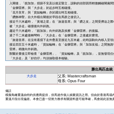
入閘後，「靚加加」煩躁不安及以後足豎立，該駒的頭部因而輕微觸碰閘廂間
「金獅雷將」與「大步走」於起步時互相碰撞。
「花月良宵」與「貨如輪轉」亦於躍出時互相碰撞。
「鑽飾神聖」自大外檔出閘後於早段在馬群之後切入。
接近千六米處時，「黃埔之星」在「旅遊首席」與「鑽之友」之間受擠迫之際
被「大步走」碰撞後向外斜跑。
趨近千六米處時，「靚加加」向外斜跑及挨擦「金獅雷將」的後軀。
過了千二米處後轉彎時，「大步走」在「金獅雷將」之後處於窘境。
「旅遊首席」在沒有遮擋下走外疊直至接近九百米處，此時該駒向內移入至領
接近四百五十米處時，「貨如輪轉」在「金獅雷將」與「加加友福」之間無路
雷將」稍微向外斜跑。
獸醫於賽後立即檢查「金獅雷將」、「貨如輪轉」及「靚加加」，並無發現任
「大步走」及「好叻仔」均須抽取樣本檢驗。
勝出馬匹血統
父系: Mastercraftsman
大步走
母系: Opus Four
備註
模擬鳥瞰重溫由特約供應商提供，供馬迷作個人娛樂資訊之用。但由於香港馬場
重溫片段出現偏差。本會已盡一切努力務求有關資料盡可能準確，馬會就此並無責