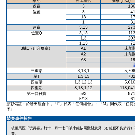
彩池
勝出組合
派彩 (HK$)
3
136
獨贏
3
41
位置
13
17
1
31
3,13
273
連贏
3,13
113
位置Q
1,3
203
1,13
71
A1
未能
3揀1（組合獨贏）
A2
未能
A3
19
3,13,1
5,708
三重彩
1,3,13
782
單T
1,3,12,13
5,016
四連環
3,13,1,12
118,041
四重彩
5/3
871
第一口孖寶
5/13
61
派彩備註：於勝出組合中，「F」代表「任何組合」；「M」則代表「任何
序」。
競賽事件報告
後備馬匹「玩得喜」於十一月十七日被小組按照獸醫意見（右前腿不良於行）
賽。