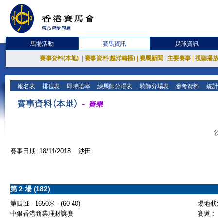
馬場活動
賽馬資訊
足球資訊
賽事資料(本地)
|
賽事資料(越洋轉播)
|
賽馬新聞
|
主要賽事
|
視聽播
報名表
排位表
即時賠率
練馬師分場表
騎師分場表
參考資料
統計
賽事日期: 18/11/2018 沙田
第 2 場 (182)
第四班 - 1650米 - (60-40)
場地狀況
中銀香港商業理財讓賽
賽道 :