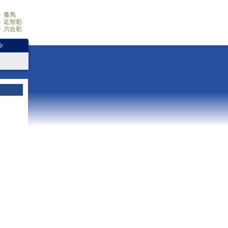
賽馬
足智彩
六合彩
少