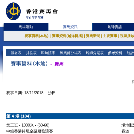
馬場活動
賽馬資訊
足球資訊
賽事資料(本地)
|
賽事資料(越洋轉播)
|
賽馬新聞
|
主要賽事
|
視聽播
報名表
排位表
即時賠率
練馬師分場表
騎師分場表
參考資料
統計
賽事日期: 18/11/2018 沙田
第 4 場 (184)
第三班 - 1000米 - (80-60)
場地狀況
中銀香港跨境金融服務讓賽
賽道 :