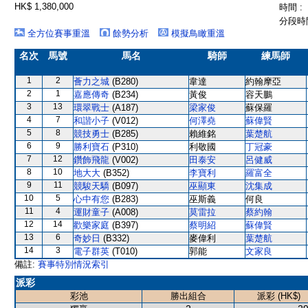
HK$ 1,380,000
時間 :
分段時間
全方位賽事重溫
餘勢分析
模擬鳥瞰重溫
名次
馬號
馬名
騎師
練馬師
1
2
薈力之城
(B280)
韋達
約翰摩亞
2
1
嘉應傳奇
(B234)
黃俊
容天鵬
3
13
環翠戰士
(A187)
梁家俊
蘇保羅
4
7
和諧小子
(V012)
何澤堯
蘇偉賢
5
8
競技勇士
(B285)
賴維銘
葉楚航
6
9
勝利寶石
(P310)
利敬國
丁冠豪
7
12
鑽飾飛龍
(V002)
田泰安
呂健威
8
10
地大大
(B352)
李寶利
羅富全
9
11
競駿天驕
(B097)
巫顯東
沈集成
10
5
心中有您
(B283)
巫斯義
何良
11
4
運財童子
(A008)
莫雷拉
蔡約翰
12
14
歡樂家庭
(B397)
蔡明紹
蘇偉賢
13
6
奇妙日
(B332)
麥偉利
葉楚航
14
3
電子群英
(T010)
郭能
文家良
備註:
賽事特別情況索引
派彩
彩池
勝出組合
派彩 (HK$)