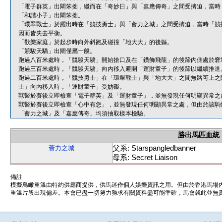
「電子群英」出閘笨拙，繼而在「奇妙日」與「嘉應傳奇」之間受擠迫，當時
「和諧小子」出閘笨拙。
「環翠戰士」於躍出時在「競技勇士」與「薈力之城」之間受擠迫，當時「競
因而皆失去平衡。
「歡樂家庭」於起步時向外斜跑及碰撞「地大大」的後軀。
「競駿天驕」出閘僅屬一般。
跑過八百米處時，「競駿天驕」開始搶口及在「鑽飾飛龍」的後蹄內側處於窘
跑過三百米處時，「競駿天驕」向內移入避開「運財童子」的後蹄以繼續推進
跑過二百米處時，「競技勇士」在「環翠戰士」與「地大大」之間無路可上之
士」向內移入時，「運財童子」受妨礙。
獸醫於賽後立即檢查「電子群英」及「運財童子」，並無發現任何明顯異常之
獸醫於賽後立即檢查「心中有您」，並無發現任何明顯異常之處，但由於該駒
「薈力之城」及「嘉應傳奇」均須抽取樣本檢驗。
勝出馬匹血統
父系: Starspangledbanner
薈力之城
母系: Secret Liaison
備註
模擬鳥瞰重溫由特約供應商提供，供馬迷作個人娛樂資訊之用。但由於香港馬場
重溫片段出現偏差。本會已盡一切努力務求有關資料盡可能準確，馬會就此並無責