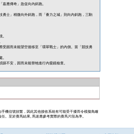
「嘉應傳奇」急促向內斜跑。
技勇士」稍微向外斜跑，而「薈力之城」則向內斜跑，三駒
境。
。
際受困而未能望空後移至「環翠戰士」的內側。當「競技勇
處。
煩躁不安，因而未能替牠進行內窺鏡檢查。
內手機信號頻繁，因此其他接收系統有可能受干擾而令模擬鳥瞰
任。至於賽馬結果, 馬迷應參考實際的賽馬片段為準。