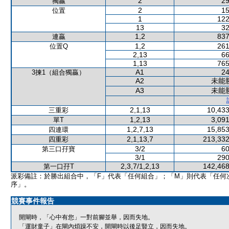
2
29
獨贏
2
15
位置
1
122
13
32
1,2
837
連贏
1,2
261
位置Q
2,13
66
1,13
765
A1
24
3揀1（組合獨贏）
A2
未能
A3
未能
2,1,13
10,433
三重彩
1,2,13
3,091
單T
1,2,7,13
15,853
四連環
2,1,13,7
213,332
四重彩
3/2
60
第三口孖寶
3/1
290
2,3,7/1,2,13
142,468
第一口孖T
派彩備註：於勝出組合中，「F」代表「任何組合」；「M」則代表「任何
序」。
競賽事件報告
開閘時，「心中有您」一對前腳並舉，因而失地。
「運財童子」在閘內煩躁不安，開閘時以後足豎立，因而失地。