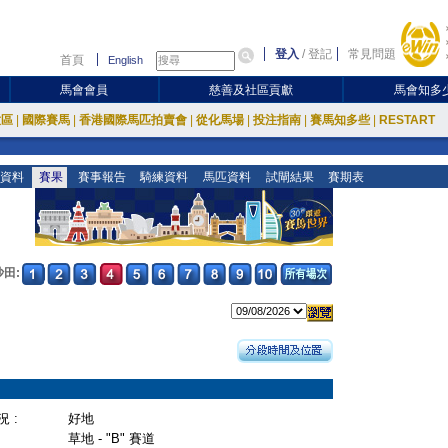
登入
/
登記
常見問題
首頁
English
馬會會員
慈善及社區貢獻
馬會知多
放區
|
國際賽馬
|
香港國際馬匹拍賣會
|
從化馬場
|
投注指南
|
賽馬知多些
|
RESTART
資料
賽果
賽事報告
騎練資料
馬匹資料
試閘結果
賽期表
沙田:
 :
好地
草地 - "B" 賽道