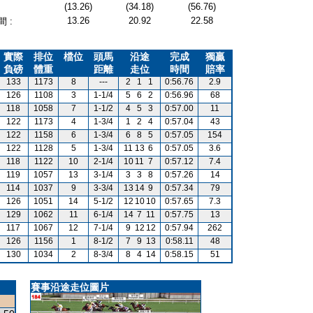
(13.26)
(34.18)
(56.76)
13.26
20.92
22.58
 :
實際
排位
檔位
頭馬
沿途
完成
獨贏
負磅
體重
距離
走位
時間
賠率
133
1173
8
---
2
1
1
0:56.76
2.9
126
1108
3
1-1/4
5
6
2
0:56.96
68
118
1058
7
1-1/2
4
5
3
0:57.00
11
122
1173
4
1-3/4
1
2
4
0:57.04
43
122
1158
6
1-3/4
6
8
5
0:57.05
154
122
1128
5
1-3/4
11
13
6
0:57.05
3.6
118
1122
10
2-1/4
10
11
7
0:57.12
7.4
119
1057
13
3-1/4
3
3
8
0:57.26
14
114
1037
9
3-3/4
13
14
9
0:57.34
79
126
1051
14
5-1/2
12
10
10
0:57.65
7.3
129
1062
11
6-1/4
14
7
11
0:57.75
13
117
1067
12
7-1/4
9
12
12
0:57.94
262
126
1156
1
8-1/2
7
9
13
0:58.11
48
130
1034
2
8-3/4
8
4
14
0:58.15
51
賽事沿途走位圖片