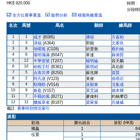
HK$ 920,000
時間 :
分段時間
全方位賽事重溫
餘勢分析
模擬鳥瞰重溫
名次
馬號
馬名
騎師
練馬師
1
1
成才
(B085)
潘頓
方嘉柏
2
3
清福
(A364)
郭能
文家良
3
8
弛曜風
(C028)
祈普敦
蔡約翰
4
6
陽明滿滿
(B047)
韋達
蘇偉賢
5
12
中華壹號
(T207)
楊明綸
容天鵬
6
10
哈蝦王旺
(B381)
蔡明紹
高伯新
7
5
合衷共濟
(B250)
蘇兆輝
賀賢
8
2
阿凡達
(V123)
黃俊
徐雨石
9
4
勁飛勁
(V014)
巫顯東
沈集成
10
9
春盈
(V157)
莫艾誠
姚本輝
11
7
不羈的風
(B271)
麥偉利
約翰摩亞
12
11
獵狐章者
(B187)
梁家俊
呂健威
備註:
賽事特別情況索引
派彩
彩池
勝出組合
派彩 (HK$)
1
84
獨贏
1
26
位置
3
26