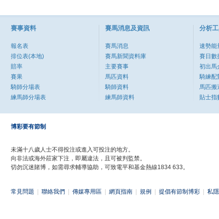
賽事資料
賽馬消息及資訊
分析工
報名表
賽馬消息
速勢能
排位表(本地)
賽馬新聞資料庫
賽日數
賠率
主要賽事
初出馬
賽果
馬匹資料
騎練配
騎師分場表
騎師資料
馬匹搬
練馬師分場表
練馬師資料
貼士指
博彩要有節制
未滿十八歲人士不得投注或進入可投注的地方。
向非法或海外莊家下注，即屬違法，且可被判監禁。
切勿沉迷賭博，如需尋求輔導協助，可致電平和基金熱線1834 633。
常見問題
|
聯絡我們
|
傳媒專用區
|
網頁指南
|
規例
|
提倡有節制博彩
|
私隱