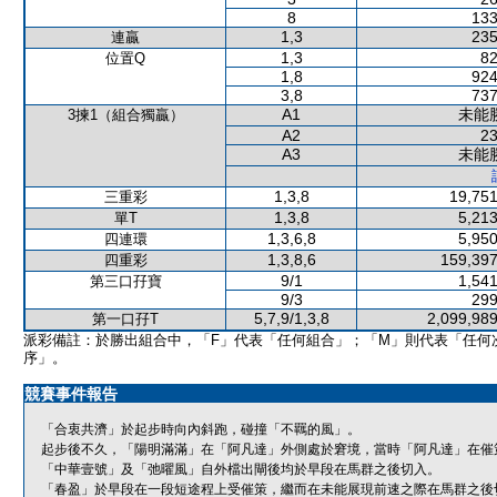
8
133
1,3
235
連贏
1,3
82
位置Q
1,8
924
3,8
737
A1
未能
3揀1（組合獨贏）
A2
23
A3
未能
1,3,8
19,751
三重彩
1,3,8
5,213
單T
1,3,6,8
5,950
四連環
1,3,8,6
159,397
四重彩
9/1
1,541
第三口孖寶
9/3
299
5,7,9/1,3,8
2,099,989
第一口孖T
派彩備註：於勝出組合中，「F」代表「任何組合」；「M」則代表「任何
序」。
競賽事件報告
「合衷共濟」於起步時向內斜跑，碰撞「不羈的風」。
起步後不久，「陽明滿滿」在「阿凡達」外側處於窘境，當時「阿凡達」在催
「中華壹號」及「弛曜風」自外檔出閘後均於早段在馬群之後切入。
「春盈」於早段在一段短途程上受催策，繼而在未能展現前速之際在馬群之後