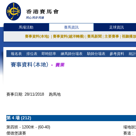
馬場活動
賽馬資訊
足球資訊
賽事資料(本地)
|
賽事資料(越洋轉播)
|
賽馬新聞
|
主要賽事
|
視聽播
報名表
排位表
即時賠率
練馬師分場表
騎師分場表
參考資料
統計
賽事日期: 28/11/2018 跑馬地
第 4 場 (212)
第四班 - 1200米 - (60-40)
場地狀況
傑德堡讓賽
賽道 :