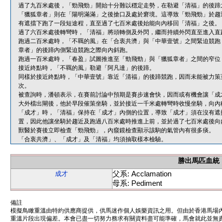
過了九百米處後，「勁飛勁」開始十分難以穩定走勢，在勒避「清福」的後蹄
「獵狐章者」則在「陽明滿滿」之後搶口及處於窘境。這導致「勁飛勁」於趨
有遮擋下跑了一段短途程，直至過了七百米處後始能向內移回「清福」之後。
過了六百米處後轉彎時，「清福」將頭轉側及外閃，繼而持續外閃直至進入直
跑過二百米處時，「不羈的風」在「合衷共濟」與「中華壹號」之間緊迫競跑
章者」的後蹄內側緊迫競跑之際向內斜跑。
跑過一百米處時，「春盈」試圖推進至「勁飛勁」與「獵狐章者」之間的窄位
接近終點時，「不羈的風」勒避「阿凡達」的後蹄。
同樣於接近終點時，「中華壹號」靠近「清福」的後蹄競跑，因而未能被力策
次。
被查詢時，潘頓表示，在賽前討論中預期是賽步速會快，因而或有機會讓「成
大外檔出閘後，他於早段催策坐騎，並於接近一千米處轉彎時收慢坐騎，向內
「成才」時，「清福」保持在「成才」內側的位置，導致「成才」須在沒有遮
置，因此他讓坐騎於趨近及跑過八百米處時推進上前，並於過了七百米處後向
獸醫於賽後立即檢查「勁飛勁」，內窺鏡檢查顯示該駒的氣管內有很多痰。
「合衷共濟」、「成才」及「清福」均須抽取樣本檢驗。
勝出馬匹血統
父系: Acclamation
成才
母系: Pediment
備註
模擬鳥瞰重溫由特約供應商提供，供馬迷作個人娛樂資訊之用。但由於香港馬場
重溫片段出現偏差。本會已盡一切努力務求有關資料盡可能準確，馬會就此並無責