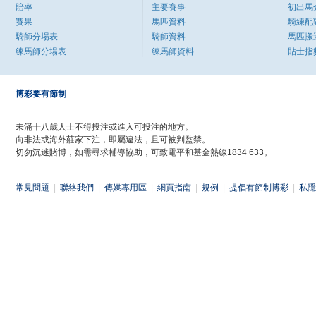
賠率
主要賽事
初出馬
賽果
馬匹資料
騎練配
騎師分場表
騎師資料
馬匹搬
練馬師分場表
練馬師資料
貼士指
博彩要有節制
未滿十八歲人士不得投注或進入可投注的地方。
向非法或海外莊家下注，即屬違法，且可被判監禁。
切勿沉迷賭博，如需尋求輔導協助，可致電平和基金熱線1834 633。
常見問題
|
聯絡我們
|
傳媒專用區
|
網頁指南
|
規例
|
提倡有節制博彩
|
私隱