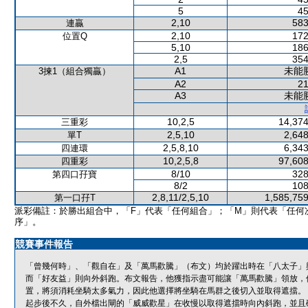
5
45
2,10
583
連贏
2,10
172
位置Q
5,10
186
2,5
354
A1
未能
3揀1（組合獨贏）
A2
21
A3
未能
10,2,5
14,374
三重彩
2,5,10
2,648
單T
2,5,8,10
6,343
四連環
10,2,5,8
97,608
四重彩
8/10
328
第四口孖寶
8/2
108
2,8,11/2,5,10
1,585,759
第一口孖T
派彩備註：於勝出組合中，「F」代表「任何組合」；「M」則代表「任何
序」。
競賽事件報告
「曾幾何時」、「觀自在」及「萬馬歡騰」（布文）均於躍出時在「八太子」
而「好友益」則向外斜跑。布文報告，他獲指示盡可能讓「萬馬歡騰」領放，
置，將須消耗坐騎太多氣力，因此他選擇將坐騎在馬群之後切入並取得遮擋。
起步後不久，自外檔出閘的「威威歡星」在收慢以取得遮擋時向內斜跑，並且