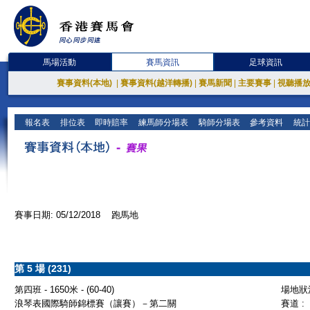
馬場活動
賽馬資訊
足球資訊
賽事資料(本地)
|
賽事資料(越洋轉播)
|
賽馬新聞
|
主要賽事
|
視聽播
報名表
排位表
即時賠率
練馬師分場表
騎師分場表
參考資料
統計
賽事日期: 05/12/2018 跑馬地
第 5 場 (231)
第四班 - 1650米 - (60-40)
場地狀況
浪琴表國際騎師錦標賽（讓賽）－第二關
賽道 :