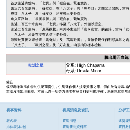
首次跑過終點時，「七寶」與「觀自在」緊迫競跑。
趨近六百米處時，「好友益」在「八太子」與「馬奇財」之間緊迫競跑，當時
導致「八太子」及「好友益」均被帶出更外疊。
進入直路時，「常拼常勝」與「觀自在」緊迫競跑。
跑過二百五十米處時，「七寶」移至「八太子」外側以望空。
跑過二百米處時，「萬馬歡騰」向外移出避開「友享友賞」的後蹄，當時「友
「八太子」沿途在沒有遮擋下走外疊。
獸醫於賽後立即檢查「馬奇財」及「萬馬歡騰」，並無發現任何明顯異常之處
「八太子」、「歐洲之星」及「好友益」均須抽取樣本檢驗。
勝出馬匹血統
父系: High Chaparral
歐洲之星
母系: Ursula Minor
備註
模擬鳥瞰重溫由特約供應商提供，供馬迷作個人娛樂資訊之用。但由於香港馬場
重溫片段出現偏差。本會已盡一切努力務求有關資料盡可能準確，馬會就此並無責
賽事資料
賽馬消息及資訊
分析工
報名表
賽馬消息
速勢能
排位表(本地)
賽馬新聞資料庫
賽日數