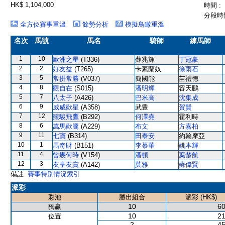
HK$ 1,104,000
時間 :
分段時間
全方位賽事重溫
餘勢分析
模擬鳥瞰重溫
名次
馬號
馬名
騎師
練馬師
1
10
歐洲之星
(T336)
蘇兆輝
丁冠豪
2
2
好友益
(T265)
卡素蘭奴
徐雨石
3
5
常拼常勝
(V037)
簡國能
苗禮德
4
8
觀自在
(S015)
潘明輝
容天鵬
5
7
八太子
(A426)
巴米高
沈集成
6
9
威威歡星
(A358)
武豊
賀賢
7
12
競駿飛鷹
(B292)
何澤堯
霍利時
8
6
萬馬歡騰
(A229)
布文
方嘉柏
9
11
七寶
(B314)
田泰安
約翰摩亞
10
1
馬奇財
(B151)
李慕華
姚本輝
11
4
曾幾何時
(V154)
潘頓
葉楚航
12
3
友享友賞
(A142)
莫雅
蘇偉賢
備註:
賽事特別情況索引
派彩
彩池
勝出組合
派彩 (HK$)
10
60
獨贏
10
21
位置
2
45