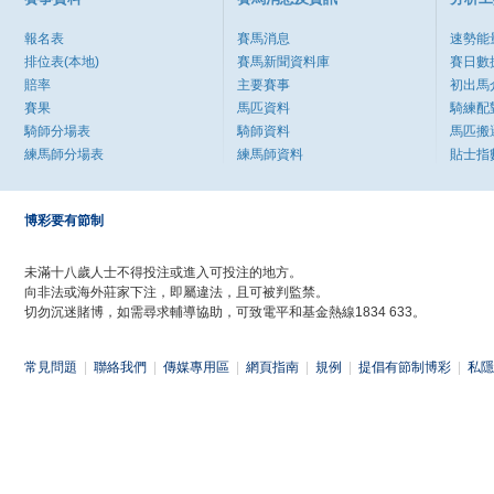
報名表
賽馬消息
速勢能
排位表(本地)
賽馬新聞資料庫
賽日數
賠率
主要賽事
初出馬
賽果
馬匹資料
騎練配
騎師分場表
騎師資料
馬匹搬
練馬師分場表
練馬師資料
貼士指
博彩要有節制
未滿十八歲人士不得投注或進入可投注的地方。
向非法或海外莊家下注，即屬違法，且可被判監禁。
切勿沉迷賭博，如需尋求輔導協助，可致電平和基金熱線1834 633。
常見問題
|
聯絡我們
|
傳媒專用區
|
網頁指南
|
規例
|
提倡有節制博彩
|
私隱