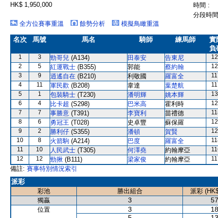
HK$ 1,950,000
時間 :
分段時間 
全方位賽事重溫
餘勢分析
模擬鳥瞰重溫
名次
馬號
馬名
騎師
練馬師
實
負
1
3
12
勁哥兒
(A134)
田泰安
告東尼
2
5
12
紅運戰士
(B355)
郭能
蔡約翰
3
9
11
逍遙自在
(B210)
利敬國
羅富全
4
11
11
軍民歡
(B208)
韋達
葉楚航
5
1
13
包裝騎士
(T230)
潘明輝
姚本輝
6
4
12
比卡超
(S298)
巴米高
霍利時
7
7
11
事勝意
(T391)
李寶利
苗禮德
8
6
12
勇冠王
(T028)
史卓豐
蘇保羅
9
2
12
勝利仔
(S355)
潘頓
賀賢
10
8
11
火箭駒
(A214)
巴度
羅富全
11
10
11
人民武士
(T305)
何澤堯
約翰摩亞
12
12
11
勁揪
(B111)
梁家俊
約翰摩亞
備註:
賽事特別情況索引
派彩
彩池
勝出組合
派彩 (HK$
3
57
獨贏
3
18
位置
5
13