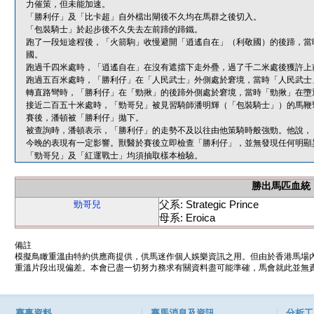
力催策，但未能加速。
「勝利仔」及「比卡超」自外檔出閘後不久均在馬群之後切入。
「包裝騎士」於起步後不久失去左前蹄的蹄鐵。
跑了一段短途程後，「火箭駒」收慢避開「逍遙自在」（利敬國）的後蹄，當
國。
跑過千四米處時，「逍遙自在」在沒有遮擋下走外疊，過了千二米處後獲許上
跑過五百米處時，「勝利仔」在「人民武士」外側處於窘境，當時「人民武士
轉直路彎時，「勝利仔」在「勁揪」的後蹄外側處於窘境，當時「勁揪」在墮
接近二百五十米處時，「勁哥兒」被見習騎師潘明輝（「包裝騎士」）的馬鞭
賽後，潘頓被「勝利仔」拋下。
被查詢時，潘頓表示，「勝利仔」的走勢不及以往由他策騎時般強勁。他說，
今晚的表現有一定影響。獸醫於賽後立即檢查「勝利仔」，並無發現任何明顯
「勁哥兒」及「紅運戰士」均須抽取樣本檢驗。
勝出馬匹血統
父系: Strategic Prince
勁哥兒
母系: Eroica
備註
模擬鳥瞰重溫由特約供應商提供，供馬迷作個人娛樂資訊之用。但由於香港馬場
重溫片段出現偏差。本會已盡一切努力務求有關資料盡可能準確，馬會就此並無責
賽事資料
賽馬消息及資訊
分析工