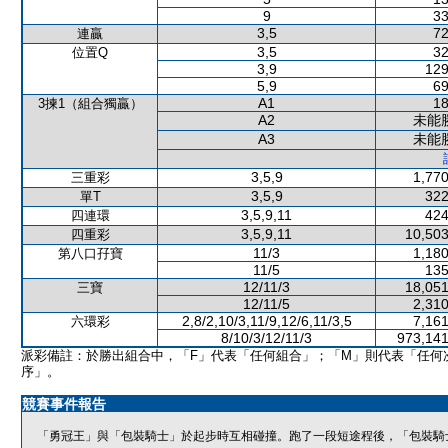
9
33
3,5
72
連贏
3,5
32
位置Q
3,9
129
5,9
69
A1
18
3揀1（組合獨贏）
A2
未能
A3
未能
3,5,9
1,770
三重彩
3,5,9
322
單T
3,5,9,11
424
四連環
3,5,9,11
10,503
四重彩
11/3
1,180
第八口孖寶
11/5
135
12/11/3
18,051
三寶
12/11/5
2,310
2,8/2,10/3,11/9,12/6,11/3,5
7,161
六環彩
8/10/3/12/11/3
973,141
派彩備註：於勝出組合中，「F」代表「任何組合」；「M」則代表「任何
序」。
競賽事件報告
「勇冠王」與「包裝騎士」於起步時互相碰撞。跑了一段短途程後，「包裝騎