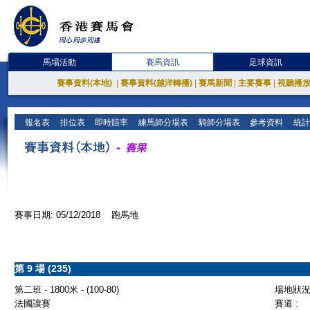
馬場活動
賽馬資訊
足球資訊
賽事資料(本地)
|
賽事資料(越洋轉播)
|
賽馬新聞
|
主要賽事
|
視聽播
報名表
排位表
即時賠率
練馬師分場表
騎師分場表
參考資料
統計
賽事日期: 05/12/2018 跑馬地
第 9 場 (235)
第二班 - 1800米 - (100-80)
場地狀況 
法國讓賽
賽道 :