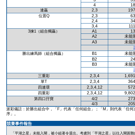
4
18
2,3
197
連贏
2,3
63
位置Q
2,4
34
3,4
111
A1
13
3揀1（組合獨贏）
A2
未能
A3
未能
B1
未能
勝出練馬師（組合獨贏）
B2
24
B3
未能
2,3,4
1,691
三重彩
2,3,4
364
單T
2,3,4,12
572
四連環
2,3,4,12
9,802
四重彩
4/2
273
第四口孖寶
4/3
205
派彩備註：於勝出組合中，「F」代表「任何組合」；「M」則代表「任何
序」。
競賽事件報告
「平湖之星」未能入閘，被小組著令退出。考慮到「平湖之星」以往入閘困難