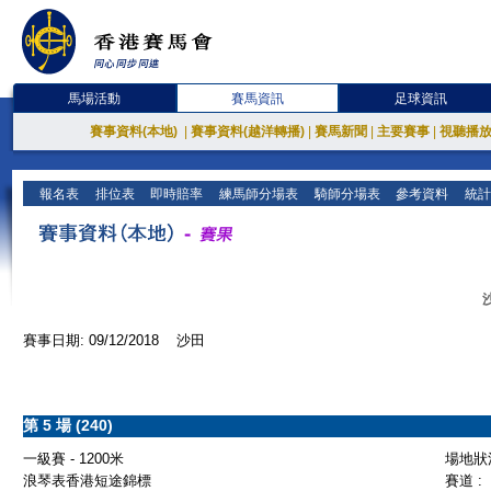
馬場活動
賽馬資訊
足球資訊
賽事資料(本地)
|
賽事資料(越洋轉播)
|
賽馬新聞
|
主要賽事
|
視聽播
報名表
排位表
即時賠率
練馬師分場表
騎師分場表
參考資料
統計
賽事日期: 09/12/2018 沙田
第 5 場 (240)
一級賽 - 1200米
場地狀況
浪琴表香港短途錦標
賽道 :