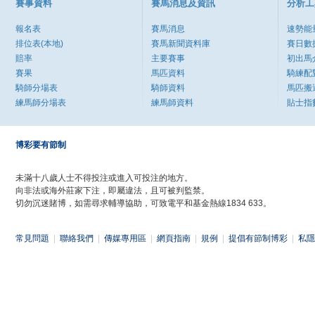
賽事資料
賽馬消息及資訊
分析工
報名表
賽馬消息
速勢能
排位表(本地)
賽馬新聞資料庫
賽日數
賠率
主要賽事
初出馬
賽果
馬匹資料
騎練配
騎師分場表
騎師資料
馬匹搬
練馬師分場表
練馬師資料
貼士指
博彩要有節制
未滿十八歲人士不得投注或進入可投注的地方。
向非法或海外莊家下注，即屬違法，且可被判監禁。
切勿沉迷賭博，如需尋求輔導協助，可致電平和基金熱線1834 633。
常見問題
|
聯絡我們
|
傳媒專用區
|
網頁指南
|
規例
|
提倡有節制博彩
|
私隱