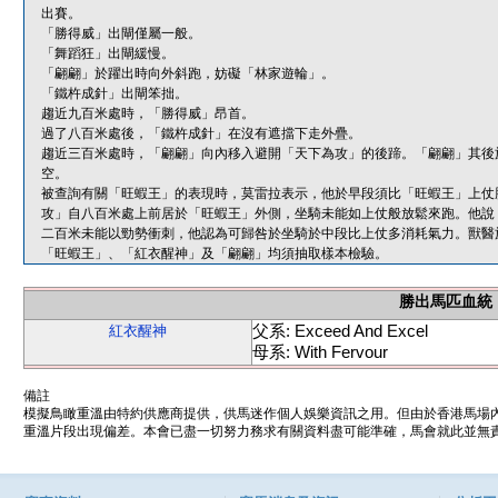
出賽。
「勝得威」出閘僅屬一般。
「舞蹈狂」出閘緩慢。
「翩翩」於躍出時向外斜跑，妨礙「林家遊輪」。
「鐵杵成針」出閘笨拙。
趨近九百米處時，「勝得威」昂首。
過了八百米處後，「鐵杵成針」在沒有遮擋下走外疊。
趨近三百米處時，「翩翩」向內移入避開「天下為攻」的後蹄。「翩翩」其後
空。
被查詢有關「旺蝦王」的表現時，莫雷拉表示，他於早段須比「旺蝦王」上仗
攻」自八百米處上前居於「旺蝦王」外側，坐騎未能如上仗般放鬆來跑。他說
二百米未能以勁勢衝刺，他認為可歸咎於坐騎於中段比上仗多消耗氣力。獸醫
「旺蝦王」、「紅衣醒神」及「翩翩」均須抽取樣本檢驗。
勝出馬匹血統
父系: Exceed And Excel
紅衣醒神
母系: With Fervour
備註
模擬鳥瞰重溫由特約供應商提供，供馬迷作個人娛樂資訊之用。但由於香港馬場
重溫片段出現偏差。本會已盡一切努力務求有關資料盡可能準確，馬會就此並無責