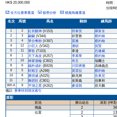
HK$ 20,000,000
時間 :
分段時間
全方位賽事重溫
餘勢分析
模擬鳥瞰重溫
名次
馬號
馬名
騎師
練馬師
1
2
紅衣醒神
(V153)
田泰安
羅富全
2
3
翩翩
(V344)
祈普敦
蔡約翰
3
4
爭分奪秒
(V397)
莫雅
蔡約翰
4
12
小巨人
(V342)
潘頓
賀賢
5
11
軍歌
(T103)
韋達
呂健威
6
1
天下為攻
(A257)
李慕華
蔡約翰
7
10
林家遊輪
(C802)
布文
瑞爾士
8
6
鐵杵成針
(B829)
川田將雅
高橋義忠
9
5
旺蝦王
(A299)
莫雷拉
蔡約翰
10
8
勝得威
(A025)
蘇兆輝
告東尼
11
7
舞蹈狂
(C801)
巫斯義
倪事和
WX-A
9
平湖之星
(A262)
麥道朗
容天鵬
備註:
賽事特別情況索引
派彩
彩池
勝出組合
派彩 (HK$)
2
36
獨贏
2
13
位置
3
35