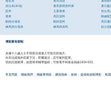
報名表
賽馬消息
速勢能
排位表(本地)
賽馬新聞資料庫
賽日數
賠率
主要賽事
初出馬
賽果
馬匹資料
騎練配
騎師分場表
騎師資料
馬匹搬
練馬師分場表
練馬師資料
貼士指
博彩要有節制
未滿十八歲人士不得投注或進入可投注的地方。
向非法或海外莊家下注，即屬違法，且可被判監禁。
切勿沉迷賭博，如需尋求輔導協助，可致電平和基金熱線1834 633。
常見問題
|
聯絡我們
|
傳媒專用區
|
網頁指南
|
規例
|
提倡有節制博彩
|
私隱