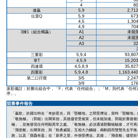
4
80
5,9
2,712
連贏
5,9
673
位置Q
4,5
1,304
4,9
704
A1
未能
3揀1（組合獨贏）
A2
未能
A3
32
5,9,4
93,807
三重彩
4,5,9
15,203
單T
4,5,8,9
35,827
四連環
5,9,4,8
1,163,440
四重彩
3/5
2,247
第二口孖寶
3/9
176
派彩備註：於勝出組合中，「F」代表「任何組合」；「M」則代表「任何
序」。
競賽事件報告
「贏歌」於躍出時在「奇妙星光」與「堅離地」之間受擠迫，當時「堅離地」
「敬無極」（郭能）出閘笨拙，其後儘管受催策，但未能加速。郭能於賽後報
極」，並無發現任何明顯異常之處。「敬無極」必須通過獸醫檢驗後，才可再
「飛壹般」出閘笨拙，與「勁勇威龍」互相大力觸碰，兩駒因而雙雙失去平衡
跑，以及「寶驫有盈」在「新界之星」外側受擠迫。其後，「飛壹般」儘管於