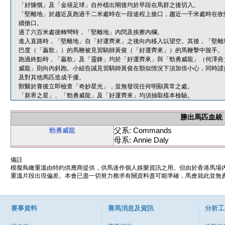
「好慷慨」及「金禧足球」自外檔出閘後均於早段在馬群之後切入。
「堅離地」於趨近及跑過千二米處時在一段途程上搶口，趨近一千米處時在收
續搶口。
過了六百米處後轉彎時，「堅離地」內閃及挨擦內欄。
進入直路時，「堅離地」自「好運齊來」之後向內移入以望空。其後，「堅離
巴度（「贏歌」）的馬鞭被見習騎師黃俊（「好運齊來」）的馬鞭擊中脫手。
跑過終點時，「贏歌」及「靈鋒」均於「好運齊來」與「勁勇威龍」（何澤堯
威龍」則向內斜跑。小組告誡見習騎師黃俊在類似情況下須加倍小心，同時譴
及對其他馬匹造成干擾。
獸醫於賽後立即檢查「奇妙星光」，並無發現任何明顯異常之處。
「新界之星」、「勁勇威龍」及「好運齊來」均須抽取樣本檢驗。
勝出馬匹血統
父系: Commands
勁勇威龍
母系: Annie Daly
備註
模擬鳥瞰重溫由特約供應商提供，供馬迷作個人娛樂資訊之用。但由於香港馬場
重溫片段出現偏差。本會已盡一切努力務求有關資料盡可能準確，馬會就此並無責
賽事資料
賽馬消息及資訊
分析工