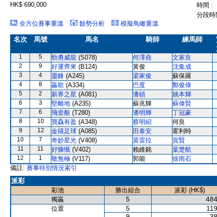
HK$ 690,000
時間 :
分段時間
全方位賽事重溫
餘勢分析
模擬鳥瞰重溫
名次
馬號
馬名
騎師
練馬師
1
5
勁勇威龍
(S078)
何澤堯
文家良
2
9
好運齊來
(B124)
黃俊
沈集成
3
4
靈鋒
(A245)
梁家俊
蘇保羅
4
8
贏歌
(A334)
巴度
鄭俊偉
5
2
新界之星
(A081)
潘頓
姚本輝
6
3
堅離地
(A235)
蘇兆輝
蘇偉賢
7
6
飛壹般
(T280)
潘明輝
丁冠豪
8
10
寶驫有盈
(A348)
蔡明紹
何良
9
12
金禧足球
(A085)
田泰安
霍利時
10
7
奇妙星光
(V408)
莫雷拉
賀賢
11
11
好慷慨
(V402)
賴維銘
葉楚航
12
1
敬無極
(V117)
郭能
徐雨石
備註:
賽事特別情況索引
派彩
彩池
勝出組合
派彩 (HK$)
5
484
獨贏
5
119
位置
9
38