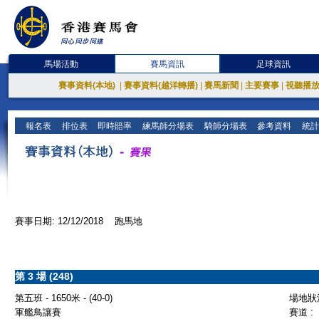
馬場活動
賽馬資訊
足球資訊
賽事資料(本地)
|
賽事資料(越洋轉播)
|
賽馬新聞
|
主要賽事
|
視聽播
報名表
排位表
即時賠率
練馬師分場表
騎師分場表
參考資料
統計
賽事日期: 12/12/2018 跑馬地
第 3 場 (248)
第五班 - 1650米 - (40-0)
場地狀況
軍艦鳥讓賽
賽道 :