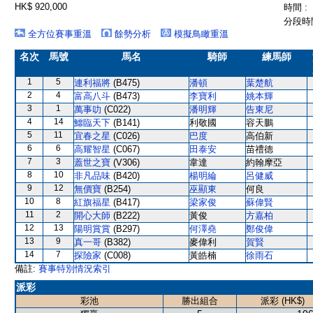
HK$ 920,000
時間 :
分段時間
全方位賽事重溫
餘勢分析
模擬鳥瞰重溫
名次
馬號
馬名
騎師
練馬師
1
5
連利福將
(B475)
潘頓
葉楚航
2
4
富高八斗
(B473)
李寶利
姚本輝
3
1
萬事叻
(C022)
潘明輝
告東尼
4
14
鱷臨天下
(B141)
利敬國
容天鵬
5
11
宜春之星
(C026)
巴度
高伯新
6
6
高耀智星
(C067)
田泰安
苗禮德
7
3
蓋世之寶
(V306)
韋達
約翰摩亞
8
10
非凡品味
(B420)
楊明綸
呂健威
9
12
無價寶
(B254)
巫顯東
何良
10
8
紅旗福星
(B417)
梁家俊
蘇偉賢
11
2
開心大師
(B222)
黃俊
方嘉柏
12
13
陽明賞賞
(B297)
何澤堯
鄭俊偉
13
9
真一哥
(B382)
麥偉利
賀賢
14
7
探險家
(C008)
黃皓楠
徐雨石
備註:
賽事特別情況索引
派彩
彩池
勝出組合
派彩 (HK$)