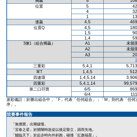
5
106
獨贏
5
42
位置
4
32
1
13
4,5
469
連贏
4,5
180
位置Q
1,5
90
1,4
59
A1
未能
3揀1（組合獨贏）
A2
未能
A3
20
5,4,1
5,713
三重彩
1,4,5
512
單T
1,4,5,14
3,906
四連環
5,4,1,14
99,579
四重彩
6/5
869
第二口孖寶
6/4
111
派彩備註：於勝出組合中，「F」代表「任何組合」；「M」則代表「任何
序」。
競賽事件報告
「無價寶」出閘緩慢。
「宜春之星」於開閘時急促以後足豎立，因而失地。
「鱷臨天下」於起步時向外斜跑，碰撞「紅旗福星」。