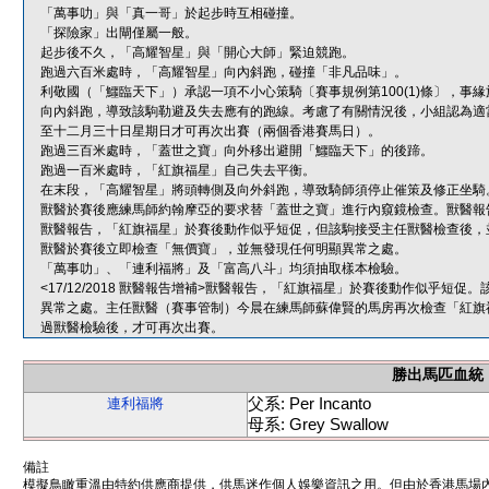
「萬事叻」與「真一哥」於起步時互相碰撞。
「探險家」出閘僅屬一般。
起步後不久，「高耀智星」與「開心大師」緊迫競跑。
跑過六百米處時，「高耀智星」向內斜跑，碰撞「非凡品味」。
利敬國（「鱷臨天下」）承認一項不小心策騎〔賽事規例第100(1)條〕，
向內斜跑，導致該駒勒避及失去應有的跑線。考慮了有關情況後，小組認為適
至十二月三十日星期日才可再次出賽（兩個香港賽馬日）。
跑過三百米處時，「蓋世之寶」向外移出避開「鱷臨天下」的後蹄。
跑過一百米處時，「紅旗福星」自己失去平衡。
在末段，「高耀智星」將頭轉側及向外斜跑，導致騎師須停止催策及修正坐騎
獸醫於賽後應練馬師約翰摩亞的要求替「蓋世之寶」進行內窺鏡檢查。獸醫報
獸醫報告，「紅旗福星」於賽後動作似乎短促，但該駒接受主任獸醫檢查後，
獸醫於賽後立即檢查「無價寶」，並無發現任何明顯異常之處。
「萬事叻」、「連利福將」及「富高八斗」均須抽取樣本檢驗。
<17/12/2018 獸醫報告增補>獸醫報告，「紅旗福星」於賽後動作似乎
異常之處。主任獸醫（賽事管制）今晨在練馬師蘇偉賢的馬房再次檢查「紅旗
過獸醫檢驗後，才可再次出賽。
勝出馬匹血統
父系: Per Incanto
連利福將
母系: Grey Swallow
備註
模擬鳥瞰重溫由特約供應商提供，供馬迷作個人娛樂資訊之用。但由於香港馬場