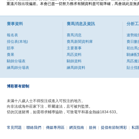
重溫片段出現偏差。本會已盡一切努力務求有關資料盡可能準確，馬會就此並無責
賽事資料
賽馬消息及資訊
分析工
報名表
賽馬消息
速勢能
排位表(本地)
賽馬新聞資料庫
賽日數
賠率
主要賽事
初出馬
賽果
馬匹資料
騎練配
騎師分場表
騎師資料
馬匹搬
練馬師分場表
練馬師資料
貼士指
博彩要有節制
未滿十八歲人士不得投注或進入可投注的地方。
向非法或海外莊家下注，即屬違法，且可被判監禁。
切勿沉迷賭博，如需尋求輔導協助，可致電平和基金熱線1834 633。
常見問題
|
聯絡我們
|
傳媒專用區
|
網頁指南
|
規例
|
提倡有節制博彩
|
私隱