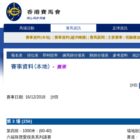
馬場活動
賽馬資訊
足球資訊
賽事資料(本地)
|
賽事資料(越洋轉播)
|
賽馬新聞
|
主要賽事
|
視聽播
報名表
排位表
即時賠率
練馬師分場表
騎師分場表
參考資料
統計
沙田:
賽事日期: 16/12/2018 沙田
第 3 場 (256)
第四班 - 1000米 - (60-40)
場地狀況
六福珠寶愛很美系列讓賽
賽道 :